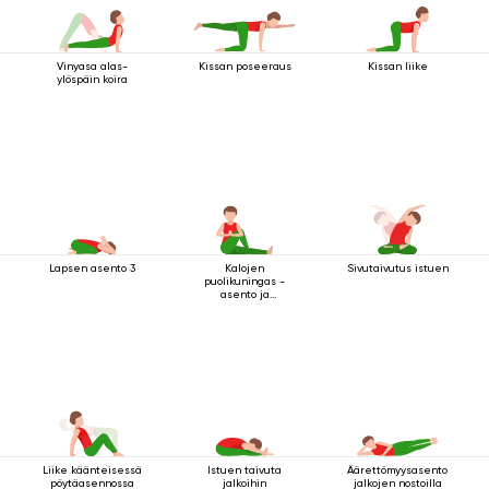
Vinyasa alas-
Kissan poseeraus
Kissan liike
ylöspäin koira
Lapsen asento 3
Kalojen
Sivutaivutus istuen
puolikuningas -
asento ja
tervehdysmudra
Liike käänteisessä
Istuen taivuta
Äärettömyysasento
pöytäasennossa
jalkoihin
jalkojen nostoilla