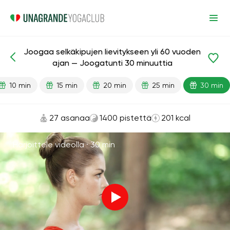
Joogaa selkäkipujen lievitykseen yli 60 vuoden
Valmiit oppitunnit
Ikä
ajan — Joogatunti 30 minuuttia
10 min
15 min
20 min
25 min
30 min
27 asanaa
1400 pistettä
201 kcal
Harjoittele videolla ·
30 min