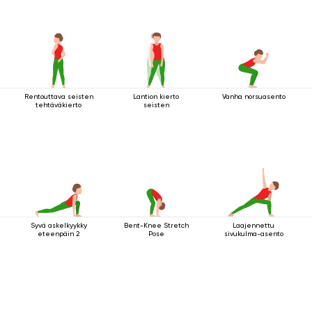
Rentouttava seisten
Lantion kierto
Vanha norsuasento
tehtäväkierto
seisten
Syvä askelkyykky
Bent-Knee Stretch
Laajennettu
eteenpäin 2
Pose
sivukulma-asento