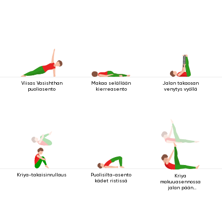
Viisas Vasishthan
Makaa selällään
Jalan takaosan
puoliasento
kierreasento
venytys vyöllä
Kriya-takaisinrullaus
Puolisilta-asento
Kriya
kädet ristissä
makuuasennossa
jalan pään
yläpuolella 2