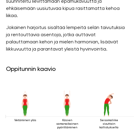
suunniteltu lievittämään epämukavuutta ja
ehkäisemään uusiutuvaa kipua rasittamatta kehoa
liikaa.
Jokainen harjoitus sisältää lempeitä selän taivutuksia
ja rentouttavia asentoja, jotka auttavat
palauttamaan kehon ja mielen harmonian, lisäävät
liikkuvuutta ja parantavat yleistä hyvinvointia.
Oppitunnin kaavio
Vetäminen ylös
Käsien
Seisomaliike
samanaikainen
sivuttain
pyörittäminen
kallistuksella