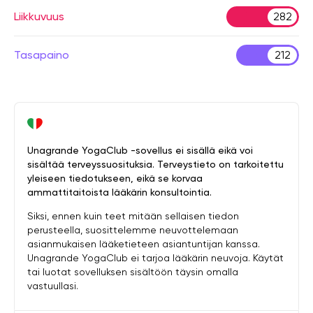
Liikkuvuus
282
Tasapaino
212
Unagrande YogaClub -sovellus ei sisällä eikä voi
sisältää terveyssuosituksia. Terveystieto on tarkoitettu
yleiseen tiedotukseen, eikä se korvaa
ammattitaitoista lääkärin konsultointia.
Siksi, ennen kuin teet mitään sellaisen tiedon
perusteella, suosittelemme neuvottelemaan
asianmukaisen lääketieteen asiantuntijan kanssa.
Unagrande YogaClub ei tarjoa lääkärin neuvoja. Käytät
tai luotat sovelluksen sisältöön täysin omalla
vastuullasi.