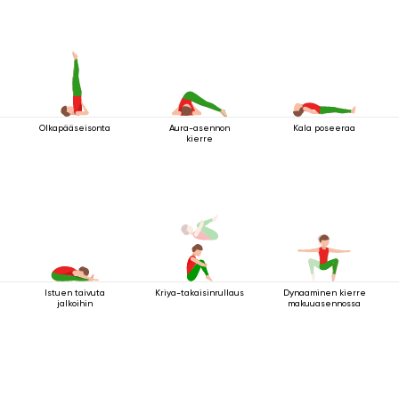
Olkapääseisonta
Aura-asennon
Kala poseeraa
kierre
Istuen taivuta
Kriya-takaisinrullaus
Dynaaminen kierre
jalkoihin
makuuasennossa