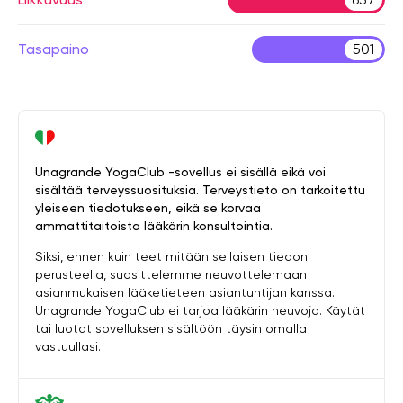
Tasapaino
501
Unagrande YogaClub -sovellus ei sisällä eikä voi
sisältää terveyssuosituksia. Terveystieto on tarkoitettu
yleiseen tiedotukseen, eikä se korvaa
ammattitaitoista lääkärin konsultointia.
Siksi, ennen kuin teet mitään sellaisen tiedon
perusteella, suosittelemme neuvottelemaan
asianmukaisen lääketieteen asiantuntijan kanssa.
Unagrande YogaClub ei tarjoa lääkärin neuvoja. Käytät
tai luotat sovelluksen sisältöön täysin omalla
vastuullasi.