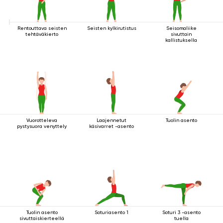
Rentouttava seisten
Seisten kylkirutistus
Seisomaliike
tehtäväkierto
sivuttain
kallistuksella
Vuorotteleva
Laajennetut
Tuolin asento
pystysuora venyttely
käsivarret -asento
Tuolin asento
Soturiasento 1
Soturi 3 -asento
sivuttaiskierteellä
tuella