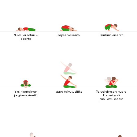
Nukkuva soturi -
Lapsen asento
Garland-asento
asento
Yksinkertainen
Istuva taivutusliike
Tervehdyksen mudra
jooginen sinetti
kierretyssä
puolilootuksessa