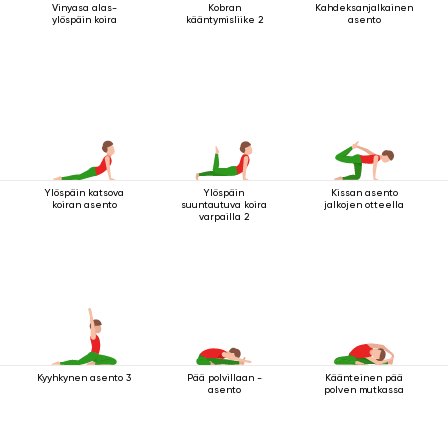
Vinyasa alas-
Kobran
Kahdeksanjalkainen
ylöspäin koira
kääntymisliike 2
asento
Ylöspäin katsova
Ylöspäin
Kissan asento
koiran asento
suuntautuva koira
jalkojen otteella
varpailla 2
Kyyhkynen asento 3
Pää polvillaan -
Käänteinen pää
asento
polven mutkassa