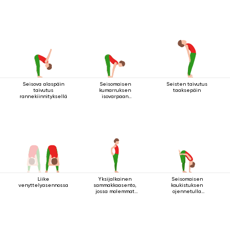
Seisova alaspäin
Seisomaisen
Seisten taivutus
taivutus
kumarruksen
taaksepäin
rannekiinnityksellä
isovarpaan
tarttuminen
Liike
Yksijalkainen
Seisomaisen
venyttelyasennossa
sammakkoasento,
koukistuksen
jossa molemmat
ojennetulla
kädet pitävät kiinni
koukussa olevalla
jalasta
jalalla ylös