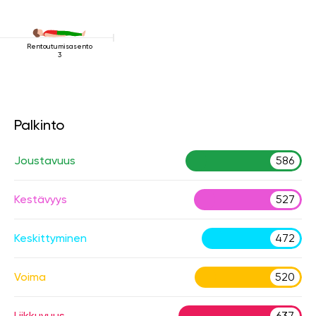
Rentoutumisasento
3
Palkinto
Joustavuus
586
Kestävyys
527
Keskittyminen
472
Voima
520
Liikkuvuus
637