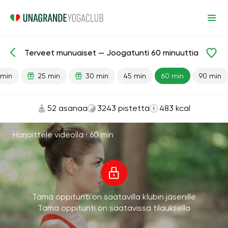
Terveet munuaiset — Joogatunti 60 minuuttia
Valmiit oppitunnit
Munuaiset
 min
25 min
30 min
45 min
60 min
90 min
52 asanaa
3243 pistettä
483 kcal
Harjoittele videolla ·
60 min
Tämä oppitunti on saatavilla klubin jäsenille
Tämä oppitunti on saatavissa tilauksella