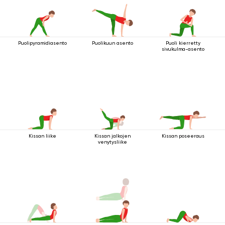
Puolipyramidiasento
Puolikuun asento
Puoli kierretty
sivukulma-asento
Kissan liike
Kissan jalkojen
Kissan poseeraus
venytysliike