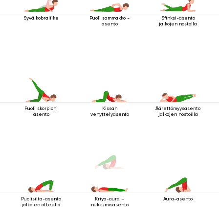
Syvä kobraliike
Puoli sammakko -
Sfinksi-asento
asento
jalkojen nostolla
Puoli skorpioni
Kissan
Äärettömyysasento
asento
venyttelyasento
jalkojen nostoilla
Puolisilta-asento
Aura-asento
Kriya-aura –
jalkojen otteella
nukkumisasento