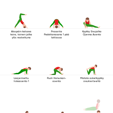
Alaspäin katsova
Prasarita
Kyykky Sivujalka
koira, toinen jalka
Padottanasana 1 pää
Ojenna Asento
ylös nostettuna
lattiassa
Laajennettu
Puoli Hanuman-
Matala askelkyykky
liskoasento 1
asento
sivukierteellä