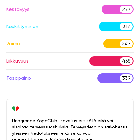
Kestävyys
277
Keskittyminen
317
Voima
247
Liikkuvuus
468
Tasapaino
339
Unagrande YogaClub -sovellus ei sisällä eikä voi
sisältää terveyssuosituksia. Terveystieto on tarkoitettu
yleiseen tiedotukseen, eikä se korvaa
ammattitaitoista lääkärin konsultointia.