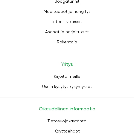
Joogatunnit
Meditaatiot ja hengitys
Intensiivikurssit
Asanat ja harjoitukset
Rakentaja
Yritys
Kirjoita meille
Usein kysytyt kysymykset
Oikeudellinen informaatio
Tietosuojakäytäntö
Käyttöehdot