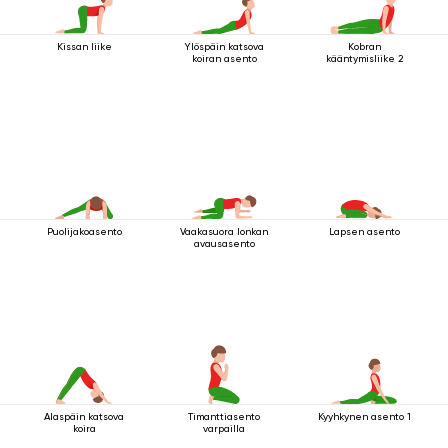
Kissan liike
Ylöspäin katsova
Kobran
koiran asento
kääntymisliike 2
Puolijakoasento
Vaakasuora lonkan
Lapsen asento
avausasento
Alaspäin katsova
Timanttiasento
Kyyhkynen asento 1
koira
varpailla