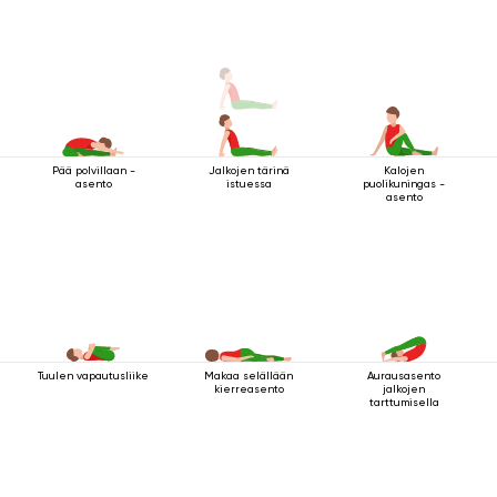
Pää polvillaan -
Jalkojen tärinä
Kalojen
asento
istuessa
puolikuningas -
asento
Tuulen vapautusliike
Makaa selällään
Aurausasento
kierreasento
jalkojen
tarttumisella