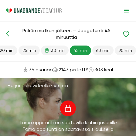
Pitkän matkan jälkeen — Joogatunti 45
Valmiit oppitunnit
Matka
minuuttia
20 min
25 min
30 min
45 min
60 min
90 min
35 asanaa
2143 pistettä
303 kcal
Harjoittele videolla ·
45 min
Tämä oppitunti on saatavilla klubin jäsenille
Tämä oppitunti on saatavissa tilauksella