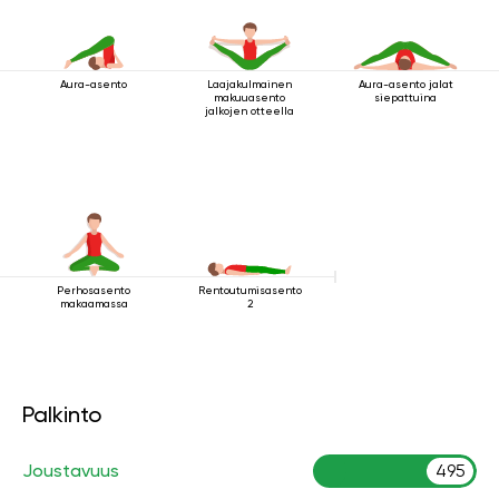
Aura-asento
Laajakulmainen
Aura-asento jalat
makuuasento
siepattuina
jalkojen otteella
Perhosasento
Rentoutumisasento
makaamassa
2
Palkinto
Joustavuus
495