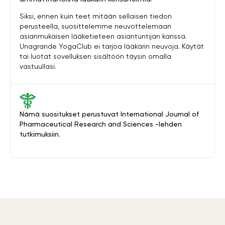
Siksi, ennen kuin teet mitään sellaisen tiedon
perusteella, suosittelemme neuvottelemaan
asianmukaisen lääketieteen asiantuntijan kanssa.
Unagrande YogaClub ei tarjoa lääkärin neuvoja. Käytät
tai luotat sovelluksen sisältöön täysin omalla
vastuullasi.
Nämä suositukset perustuvat International Journal of
Pharmaceutical Research and Sciences -lehden
tutkimuksiin.