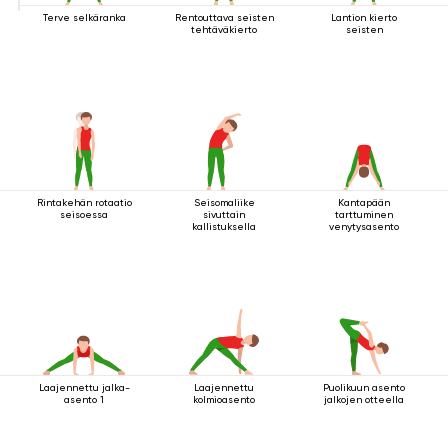
Terve selkäranka
Rentouttava seisten
Lantion kierto
tehtäväkierto
seisten
Rintakehän rotaatio
Seisomaliike
Kantapään
seisoessa
sivuttain
tarttuminen
kallistuksella
venytysasento
Laajennettu jalka-
Laajennettu
Puolikuun asento
asento 1
kolmioasento
jalkojen otteella