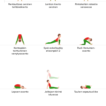
Rentouttava seisten
Lantion kierto
Rintakehän rotaatio
tehtäväkierto
seisten
seisoessa
Kantapään
Syvä askelkyykky
Puoli Hanuman-
tarttuminen
eteenpäin 2
asento
venytysasento
Lapsen asento
Jalkojen tärinä
Tuulen vapautusliike
istuessa