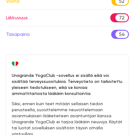
Voima
52
Liikkuvuus
72
Tasapaino
54
Unagrande YogaClub -sovellus ei sisällä eikä voi
sisältää terveyssuosituksia. Terveystieto on tarkoitettu
yleiseen tiedotukseen, eikä se korvaa
ammattitaitoista lääkärin konsultointia.
Siksi, ennen kuin teet mitään sellaisen tiedon
perusteella, suosittelemme neuvottelemaan
asianmukaisen lääketieteen asiantuntijan kanssa.
Unagrande YogaClub ei tarjoa lääkärin neuvoja. Käytät
tai luotat sovelluksen sisältöön täysin omalla
vastuullasi.