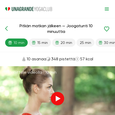
Pitkän matkan jälkeen — Joogatunti 10
Valmiit oppitunnit
Matka
minuuttia
10 min
15 min
20 min
25 min
30 mi
10 asanaa
348 pistettä
57 kcal
Harjoittele videolla ·
10 min