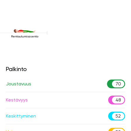
Rentoutumisasento
Palkinto
Joustavuus
70
Kestävyys
48
Keskittyminen
52