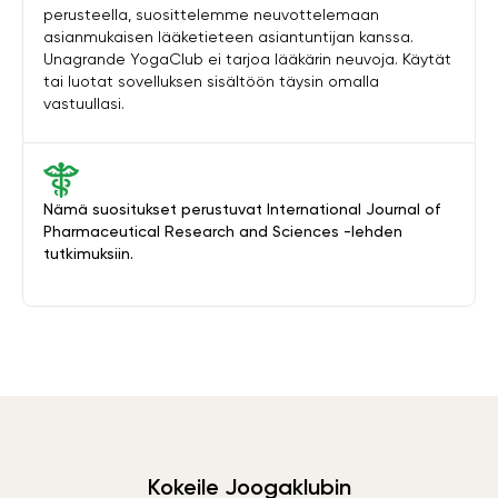
perusteella, suosittelemme neuvottelemaan
asianmukaisen lääketieteen asiantuntijan kanssa.
Unagrande YogaClub ei tarjoa lääkärin neuvoja. Käytät
tai luotat sovelluksen sisältöön täysin omalla
vastuullasi.
Nämä suositukset perustuvat International Journal of
Pharmaceutical Research and Sciences -lehden
tutkimuksiin.
Kokeile Joogaklubin