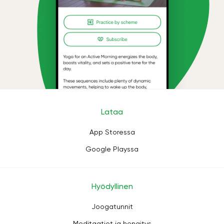
Lataa
App Storessa
Google Playssa
Hyödyllinen
Joogatunnit
Meditaatiot ja hengitys