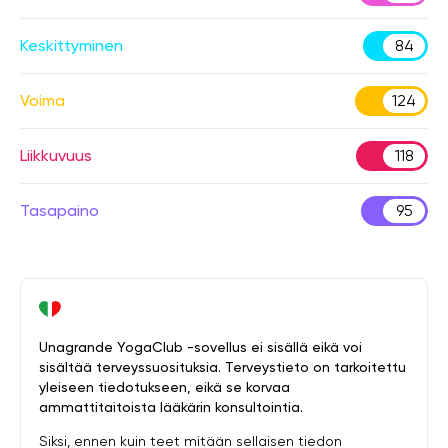
Keskittyminen
84
Voima
124
Liikkuvuus
118
Tasapaino
95
Unagrande YogaClub -sovellus ei sisällä eikä voi
sisältää terveyssuosituksia. Terveystieto on tarkoitettu
yleiseen tiedotukseen, eikä se korvaa
ammattitaitoista lääkärin konsultointia.
Siksi, ennen kuin teet mitään sellaisen tiedon