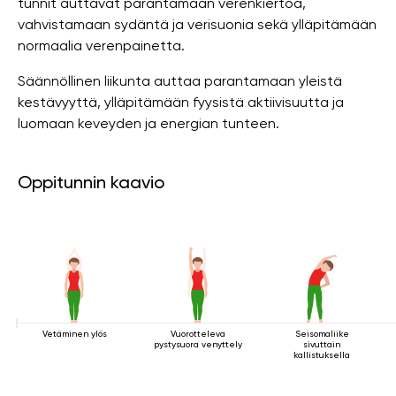
tunnit auttavat parantamaan verenkiertoa,
vahvistamaan sydäntä ja verisuonia sekä ylläpitämään
normaalia verenpainetta.
Säännöllinen liikunta auttaa parantamaan yleistä
kestävyyttä, ylläpitämään fyysistä aktiivisuutta ja
luomaan keveyden ja energian tunteen.
Oppitunnin kaavio
Vetäminen ylös
Vuorotteleva
Seisomaliike
pystysuora venyttely
sivuttain
kallistuksella