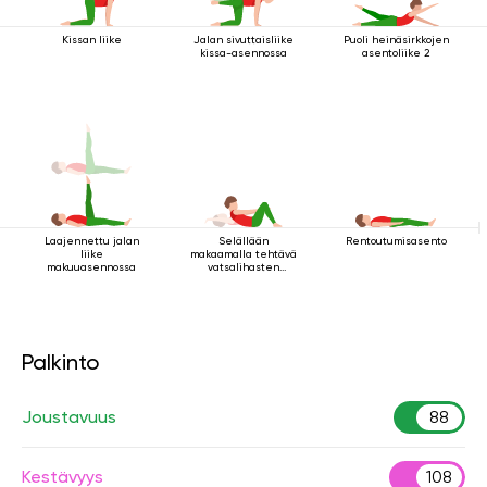
Kissan liike
Jalan sivuttaisliike
Puoli heinäsirkkojen
kissa-asennossa
asentoliike 2
Laajennettu jalan
Selällään
Rentoutumisasento
liike
makaamalla tehtävä
makuuasennossa
vatsalihasten
vahvistamisharjoitus
Palkinto
Joustavuus
88
Kestävyys
108