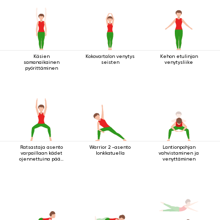
Käsien
Kokovartalon venytys
Kehon etulinjan
samanaikainen
seisten
venytysliike
pyörittäminen
Ratsastaja asento
Warrior 2 -asento
Lantionpohjan
varpaillaan kädet
lonkkatuella
vahvistaminen ja
ojennettuina pään
venyttäminen
yläpuolella