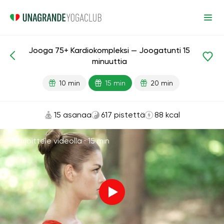
Jooga 75+ Kardiokompleksi — Joogatunti 15
Valmiit oppitunnit
Ikä
minuuttia
10 min
15 min
20 min
15 asanaa
617 pistettä
88 kcal
Harjoittele videolla ·
15 min