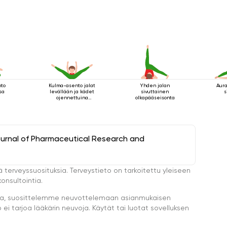
nto
Kulma-asento jalat
Yhden jalan
Aura
sa
levällään ja kädet
sivuttainen
s
ojennettuina
olkapääseisonta
eteenpäin
ournal of Pharmaceutical Research and
ä terveyssuosituksia. Terveystieto on tarkoitettu yleiseen
onsultointia.
eella, suosittelemme neuvottelemaan asianmukaisen
i tarjoa lääkärin neuvoja. Käytät tai luotat sovelluksen