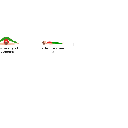
-asento jalat
Rentoutumisasento
iepattuina
3