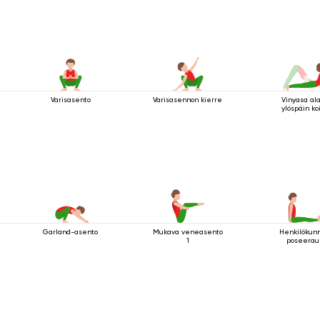
Varisasento
Varisasennon kierre
Vinyasa al
ylöspäin ko
Garland-asento
Mukava veneasento
Henkilökun
1
poseerau