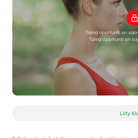
Tämä oppitunti on saatav
Tämä oppitunti on saa
Liity kl