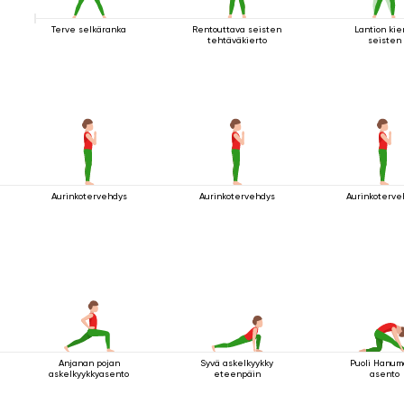
Terve selkäranka
Rentouttava seisten
Lantion kie
tehtäväkierto
seisten
Aurinkotervehdys
Aurinkotervehdys
Aurinkoterve
Anjanan pojan
Syvä askelkyykky
Puoli Hanu
askelkyykkyasento
eteenpäin
asento