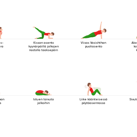
jalalla ylös
as-
Kissan asento
Viisas Vasishthan
Ala
ira
kyynärpäillä jalkojen
puoliasento
ko
nostolla taaksepäin
nan
Istuen taivuta
Liike käänteisessä
Sivut
s
jalkoihin
pöytäasennossa