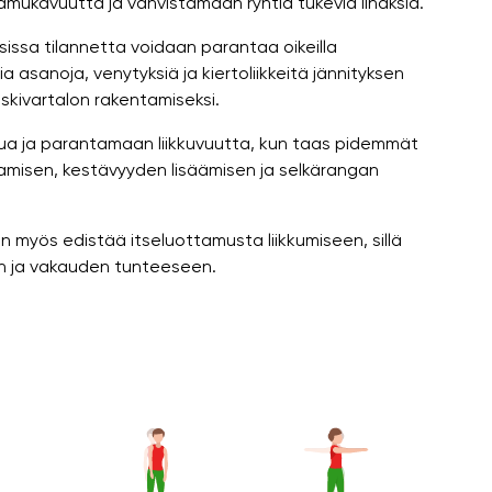
ämukavuutta ja vahvistamaan ryhtiä tukevia lihaksia.
sissa tilannetta voidaan parantaa oikeilla
ia asanoja, venytyksiä ja kiertoliikkeitä jännityksen
eskivartalon rakentamiseksi.
pua ja parantamaan liikkuvuutta, kun taas pidemmät
amisen, kestävyyden lisäämisen ja selkärangan
aan myös edistää itseluottamusta liikkumiseen, sillä
an ja vakauden tunteeseen.