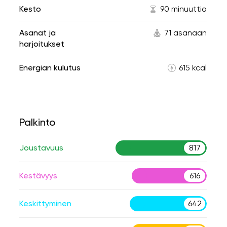
Kesto
90 minuuttia
Asanat ja
71 asanaan
harjoitukset
Energian kulutus
615 kcal
Palkinto
Joustavuus
817
Kestävyys
616
Keskittyminen
642