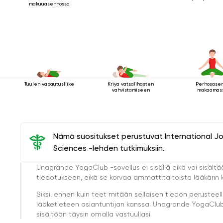
makuuasennossa
Tuulen vapautusliike
Kriya vatsalihasten
Perhosase
vahvistamiseen
makaamas
Nämä suositukset perustuvat International J
Sciences -lehden tutkimuksiin.
Unagrande YogaClub -sovellus ei sisällä eikä voi sisältä
tiedotukseen, eikä se korvaa ammattitaitoista lääkärin k
Siksi, ennen kuin teet mitään sellaisen tiedon perust
lääketieteen asiantuntijan kanssa. Unagrande YogaClub e
sisältöön täysin omalla vastuullasi.