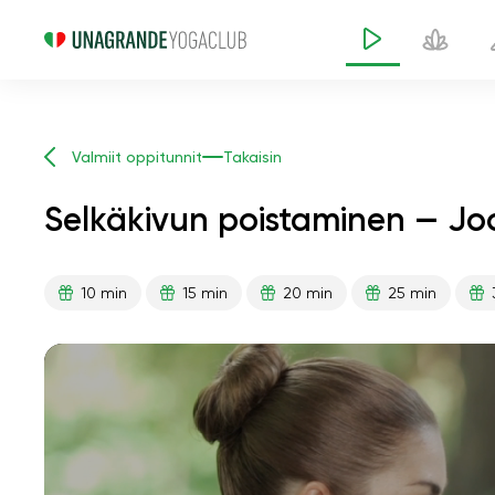
Valmiit oppitunnit
Takaisin
Selkäkivun poistaminen — Jo
10 min
15 min
20 min
25 min