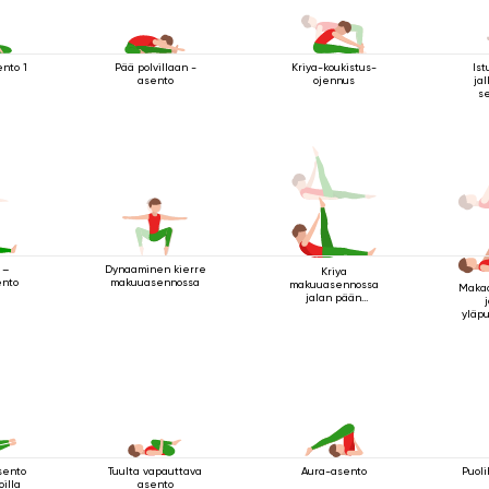
nto 1
Pää polvillaan -
Kriya-koukistus-
Ist
asento
ojennus
ja
s
Dynaaminen kierre
 –
Kriya
makuuasennossa
ento
makuuasennossa
Makaa
jalan pään
yläpuolella 2
yläpu
sento
Tuulta vapauttava
Aura-asento
Puoli
oilla
asento