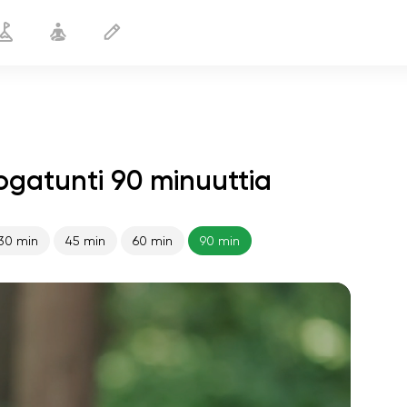
ogatunti 90 minuuttia
30 min
45 min
60 min
90 min
sielun lento
01:44
sisäinen rauha
01:27