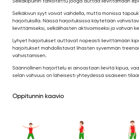
Selkäkipuihin tarkoitettu jooga auttaa lievittämään ep
Selkäkivun syyt voivat vaihdella, mutta monissa tapauk
harjoituksilla. Näissä harjoituksissa käytetään vahvistav
lievittämiseksi, selkälihasten aktivoimiseksi ja vahvan k
Lyhyet harjoitukset auttavat nopeasti lievittämään ki
harjoitukset mahdollistavat lihasten syvemmän treena
vahvistamisen.
Säännöllinen harjoittelu ei ainoastaan ​​lievitä kipua, v
selän vahvuus on läheisesti yhteydessä sisäiseen tila
Oppitunnin kaavio