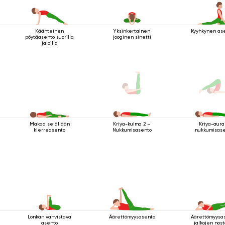
Käänteinen
Yksinkertainen
Kyyhkynen ase
pöytäasento suorilla
jooginen sinetti
jaloilla
Makaa selällään
Kriya-kulma 2 –
Kriya-aura
kierreasento
Nukkumisasento
nukkumisas
Lonkan vahvistava
Äärettömyysasento
Äärettömyysa
asento
jalkojen nost