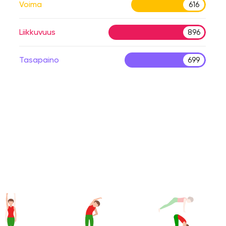
Voima
616
Liikkuvuus
896
Tasapaino
699