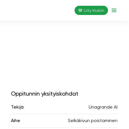
Liity klubiin
Oppitunnin yksityiskohdat
Tekijä
Unagrande AI
Aihe
Selkäkivun poistaminen