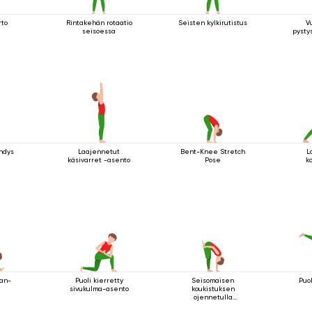
rto
Rintakehän rotaatio
Seisten kylkirutistus
V
seisoessa
pysty
hdys
Laajennetut
Bent-Knee Stretch
L
käsivarret -asento
Pose
k
man-
Puoli kierretty
Seisomaisen
Puo
sivukulma-asento
koukistuksen
ojennetulla
koukussa olevalla