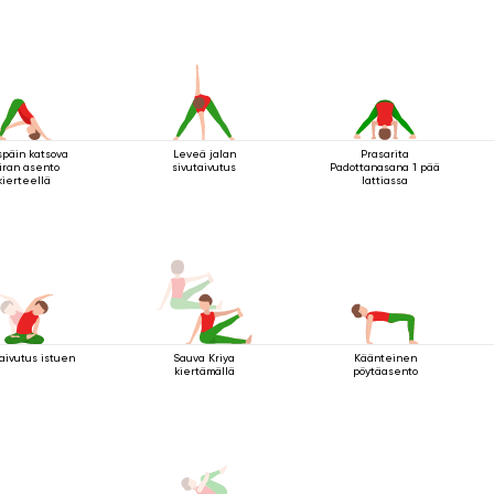
späin katsova
Leveä jalan
Prasarita
iran asento
sivutaivutus
Padottanasana 1 pää
kierteellä
lattiassa
aivutus istuen
Sauva Kriya
Käänteinen
kiertämällä
pöytäasento