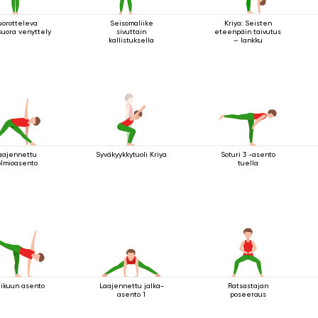
uorotteleva
Seisomaliike
Kriya: Seisten
suora venyttely
sivuttain
eteenpäin taivutus
kallistuksella
– lankku
aajennettu
Syväkyykkytuoli Kriya
Soturi 3 -asento
olmioasento
tuella
likuun asento
Laajennettu jalka-
Ratsastajan
asento 1
poseeraus