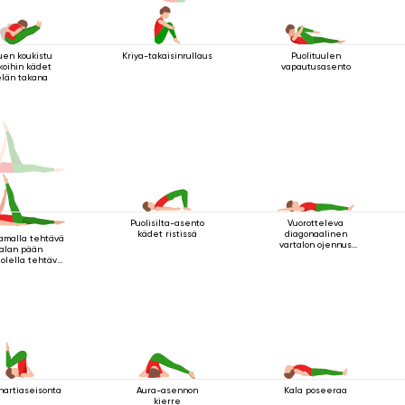
uen koukistu
Kriya-takaisinrullaus
Puolituulen
lkoihin kädet
vapautusasento
elän takana
Puolisilta-asento
Vuorotteleva
kädet ristissä
diagonaalinen
malla tehtävä
vartalon ojennus
jalan pään
makuuasennossa
olella tehtävä
kriya
hartiaseisonta
Aura-asennon
Kala poseeraa
kierre