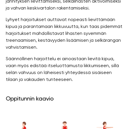
jännityksen lievittämiseksi, selkälihasten aktivoimiseksi
ja vahvan keskivartalon rakentamiseksi.
Lyhyet harjoitukset auttavat nopeasti lievittämään
kipua ja parantamaan liikkuvuutta, kun taas pidemmät
harjoitukset mahdollistavat lihasten syvemmän
treenaamisen, kestävyyden lisäämisen ja selkärangan
vahvistamisen.
Säännöllinen harjoittelu ei ainoastaan ​​lievitä kipua,
vaan myös edistää itseluottamusta liikkumiseen, sillä
selän vahvuus on läheisesti yhteydessä sisäiseen
tilaan ja vakauden tunteeseen.
Oppitunnin kaavio