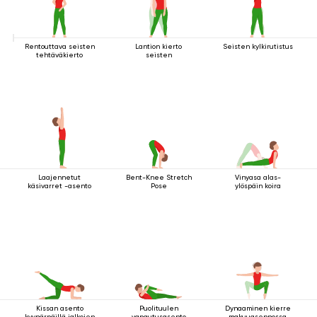
Rentouttava seisten
Lantion kierto
Seisten kylkirutistus
tehtäväkierto
seisten
Laajennetut
Bent-Knee Stretch
Vinyasa alas-
käsivarret -asento
Pose
ylöspäin koira
Kissan asento
Puolituulen
Dynaaminen kierre
kyynärpäillä jalkojen
vapautusasento
makuuasennossa