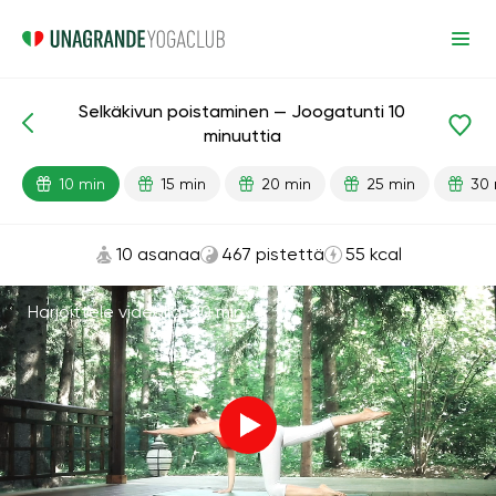
Selkäkivun poistaminen — Joogatunti 10
Valmiit oppitunnit
Takaisin
minuuttia
10 min
15 min
20 min
25 min
30 
10 asanaa
467 pistettä
55 kcal
Harjoittele videolla ·
10 min