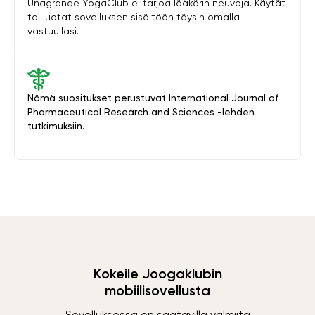
Unagrande YogaClub ei tarjoa lääkärin neuvoja. Käytät
tai luotat sovelluksen sisältöön täysin omalla
vastuullasi.
Nämä suositukset perustuvat International Journal of
Pharmaceutical Research and Sciences -lehden
tutkimuksiin.
Kokeile Joogaklubin
mobiilisovellusta
Sovelluksessa on saatavilla valmiita