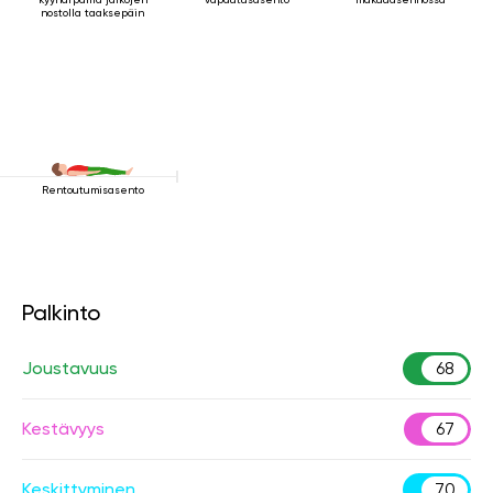
nostolla taaksepäin
Rentoutumisasento
Palkinto
Joustavuus
68
Kestävyys
67
Keskittyminen
70