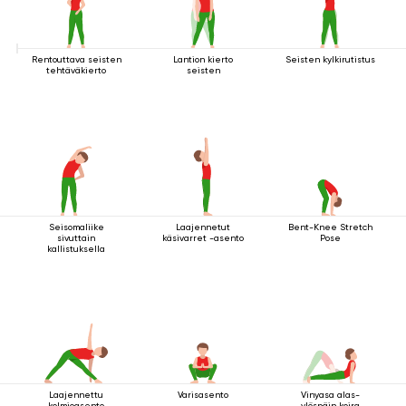
Rentouttava seisten
Lantion kierto
Seisten kylkirutistus
tehtäväkierto
seisten
Seisomaliike
Laajennetut
Bent-Knee Stretch
sivuttain
käsivarret -asento
Pose
kallistuksella
Laajennettu
Varisasento
Vinyasa alas-
kolmioasento
ylöspäin koira