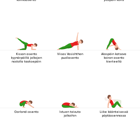
Kissan asento
Viisas Vasishthan
Alaspäin katsova
kyynärpäillä jalkojen
puoliasento
koiran asento
nostolla taaksepäin
kierteellä
Garland-asento
Istuen taivuta
Liike käänteisessä
jalkoihin
pöytäasennossa