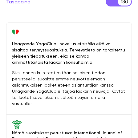
Tasapaino
180
Unagrande YogaClub -sovellus ei sisällä eikä voi
sisältää terveyssuosituksia. Terveystieto on tarkoitettu
yleiseen tiedotukseen, eikä se korvaa
ammattitaitoista lääkärin konsultointia.
Siksi, ennen kuin teet mitään sellaisen tiedon
perusteella, suosittelemme neuvottelemaan
asianmukaisen lääketieteen asiantuntijan kanssa.
Unagrande YogaClub ei tarjoa lääkärin neuvoja. Käytät
tai luotat sovelluksen sisältöön täysin omalla
vastuullasi.
Nämä suositukset perustuvat International Journal of