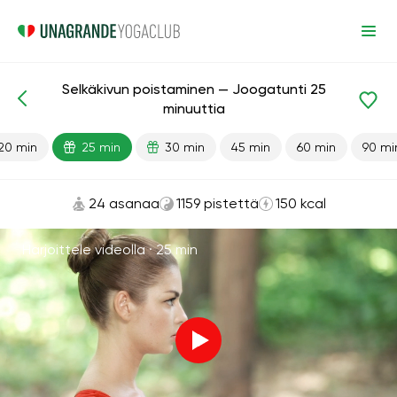
Selkäkivun poistaminen — Joogatunti 25
Valmiit oppitunnit
Takaisin
minuuttia
20 min
25 min
30 min
45 min
60 min
90 mi
24 asanaa
1159 pistettä
150 kcal
Harjoittele videolla ·
25 min