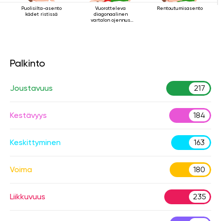
Puolisilta-asento
Vuorotteleva
Rentoutumisasento
kädet ristissä
diagonaalinen
vartalon ojennus
makuuasennossa
Palkinto
Joustavuus
217
Kestävyys
184
Keskittyminen
163
Voima
180
Liikkuvuus
235