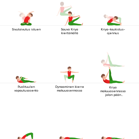
Sivutaivutus istuen
Sauva Kriya
Kriya-koukistus-
kiertämällä
ojennus
Puolituulen
Dynaaminen kierre
Kriya
vapautusasento
makuuasennossa
makuuasennossa
jalan pään
yläpuolella 2