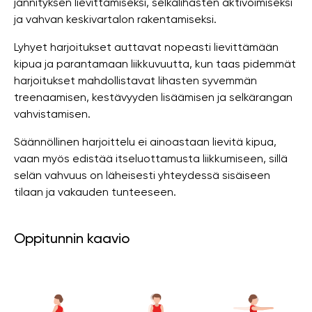
jännityksen lievittämiseksi, selkälihasten aktivoimiseksi
ja vahvan keskivartalon rakentamiseksi.
Lyhyet harjoitukset auttavat nopeasti lievittämään
kipua ja parantamaan liikkuvuutta, kun taas pidemmät
harjoitukset mahdollistavat lihasten syvemmän
treenaamisen, kestävyyden lisäämisen ja selkärangan
vahvistamisen.
Säännöllinen harjoittelu ei ainoastaan ​​lievitä kipua,
vaan myös edistää itseluottamusta liikkumiseen, sillä
selän vahvuus on läheisesti yhteydessä sisäiseen
tilaan ja vakauden tunteeseen.
Oppitunnin kaavio