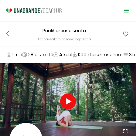
Puolihartiaseisonta
Asanat ja harjoitukset
Käänteiset asennot
Ardha-salambasarvangasana
1 min
28 pistettä
4 kcal
Käänteiset asennot
St