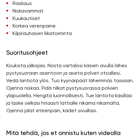
Raskaus
Niskavammat
Kuukautiset
Korkea verenpaine
Kilpirauhasen liikatoiminta
Suoritusohjeet
Koukista jalkojasi. Nosta vartalosi käsien avulla lähes
pystysuoraan asentoon ja aseta polvet otsallesi.
Vedä lantiota ylös. Tuo kyynärpäät lähemmäs toisiaan.
Ojenna niskaa. Pidä nilkat pystysuorassa polvien
yläpuolella. Hengitä luonnollisesti. Tue lantiota käsilläsi
ja laske selkäsi hitaasti lattialle nikama nikamalta.
Ojenna jalat eteenpäin, kädet sivuillasi.
Mitä tehdä, jos et onnistu kuten videolla