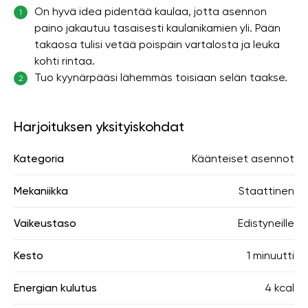
On hyvä idea pidentää kaulaa, jotta asennon
1
paino jakautuu tasaisesti kaulanikamien yli. Pään
takaosa tulisi vetää poispäin vartalosta ja leuka
kohti rintaa.
Tuo kyynärpääsi lähemmäs toisiaan selän taakse.
2
Harjoituksen yksityiskohdat
Kategoria
Käänteiset asennot
Mekaniikka
Staattinen
Vaikeustaso
Edistyneille
Kesto
1 minuutti
Energian kulutus
4 kcal