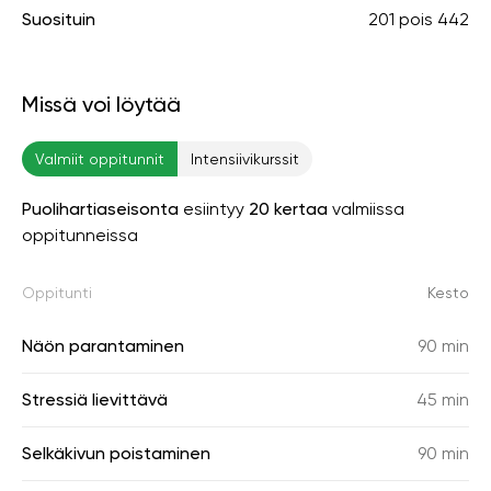
Suosituin
201
pois
442
Missä voi löytää
Valmiit oppitunnit
Intensiivikurssit
Puolihartiaseisonta
esiintyy
20 kertaa
valmiissa
oppitunneissa
Oppitunti
Kesto
Näön parantaminen
90 min
Stressiä lievittävä
45 min
Selkäkivun poistaminen
90 min