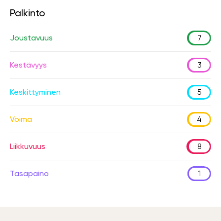
Palkinto
Joustavuus
7
Kestävyys
3
Keskittyminen
5
Voima
4
Liikkuvuus
8
Tasapaino
1