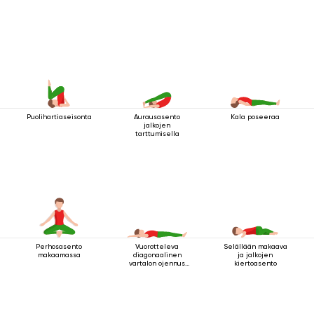
Puolihartiaseisonta
Aurausasento
Kala poseeraa
jalkojen
tarttumisella
Perhosasento
Vuorotteleva
Selällään makaava
makaamassa
diagonaalinen
ja jalkojen
vartalon ojennus
kiertoasento
makuuasennossa