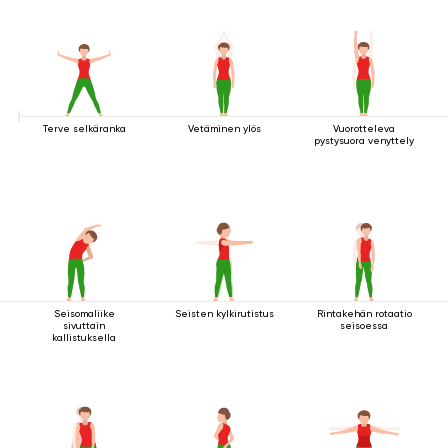
Terve selkäranka
Vetäminen ylös
Vuorotteleva
pystysuora venyttely
Seisomaliike
Seisten kylkirutistus
Rintakehän rotaatio
sivuttain
seisoessa
kallistuksella