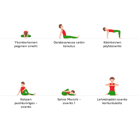
Yksinkertainen
Dandasanassa selän
Käänteinen
jooginen sinetti
taivutus
pöytäasento
Kalojen
Salvia Marichi -
Lehmänpään asento
puolikuningas -
asento 1
karhunlukolla
asento