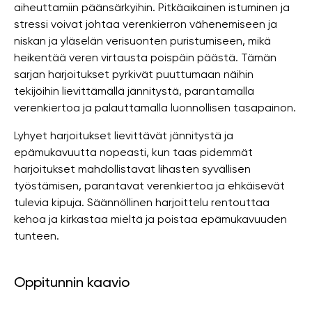
aiheuttamiin päänsärkyihin. Pitkäaikainen istuminen ja
stressi voivat johtaa verenkierron vähenemiseen ja
niskan ja yläselän verisuonten puristumiseen, mikä
heikentää veren virtausta poispäin päästä. Tämän
sarjan harjoitukset pyrkivät puuttumaan näihin
tekijöihin lievittämällä jännitystä, parantamalla
verenkiertoa ja palauttamalla luonnollisen tasapainon.
Lyhyet harjoitukset lievittävät jännitystä ja
epämukavuutta nopeasti, kun taas pidemmät
harjoitukset mahdollistavat lihasten syvällisen
työstämisen, parantavat verenkiertoa ja ehkäisevät
tulevia kipuja. Säännöllinen harjoittelu rentouttaa
kehoa ja kirkastaa mieltä ja poistaa epämukavuuden
tunteen.
Oppitunnin kaavio