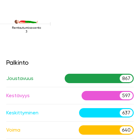
Rentoutumisasento
3
Palkinto
Joustavuus
867
Kestävyys
597
Keskittyminen
637
Voima
640