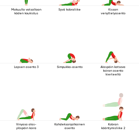
Makuulla vatsallaan
Syvä kobraliike
Kissan
käden koukistus
venyttelyasento
Lapsen asento 3
Simpukka-asento
Alaspäin katsova
koiran asento
kierteellä
Vinyasa alas-
Kahdeksanjalkainen
Kobran
ylöspäin koira
asento
kääntymisliike 2