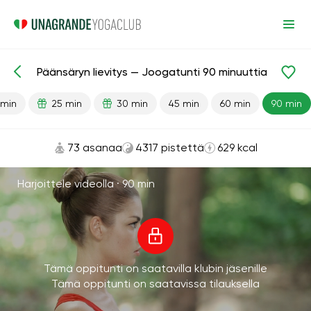
Päänsäryn lievitys — Joogatunti 90 minuuttia
Valmiit oppitunnit
Pää
 min
25 min
30 min
45 min
60 min
90 min
73 asanaa
4317 pistettä
629 kcal
Harjoittele videolla ·
90 min
Tämä oppitunti on saatavilla klubin jäsenille
Tämä oppitunti on saatavissa tilauksella