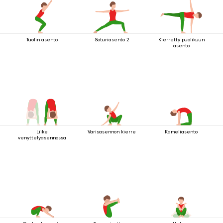
Tuolin asento
Soturiasento 2
Kierretty puolikuun
asento
Liike
Varisasennon kierre
Kameliasento
venyttelyasennossa