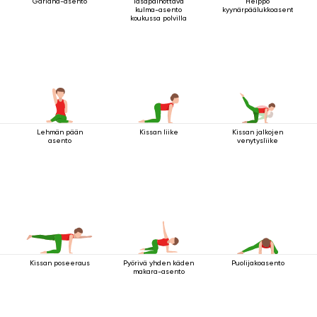
Garland-asento
Tasapainottava
Helppo
kulma-asento
kyynärpäälukkoasento
koukussa polvilla
Lehmän pään
Kissan liike
Kissan jalkojen
asento
venytysliike
Kissan poseeraus
Pyörivä yhden käden
Puolijakoasento
makara-asento