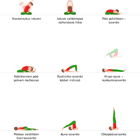
Sivutaivutus istuen
Istuva selkänojaa
Pää polvillaan -
vahvistava liike
asento
Käänteinen pää
Puolisilta-asento
Kriya-aura –
polven mutkassa
kädet ristissä
nukkumisasento
Makaa selällään
Aura-asento
Olkapääseisonta
kierreasento