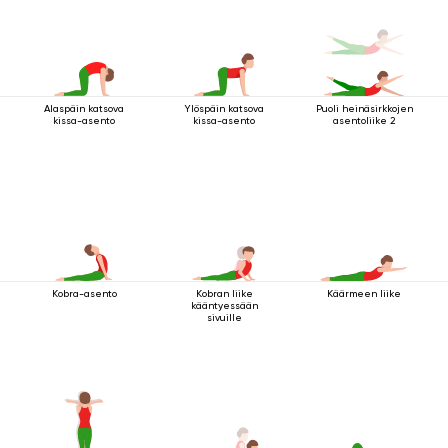
Alaspäin katsova
Ylöspäin katsova
Puoli heinäsirkkojen
kissa-asento
kissa-asento
asentoliike 2
Kobra-asento
Kobran liike
Käärmeen liike
kääntyessään
sivuille