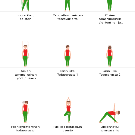
Lantion kierto
Rentouttava seisten
Käsien
seisten
tehtäväkierto
samanaikainen
ojentaminen ja
pyörittäminen
seistessä
Käsien
Pään liike
Pään liike
samanaikainen
Tadasanassa 1
Tadasanassa 2
pyörittäminen
Pään pyörittäminen
Puolikas lootuspuun
Laajennettu
tadasanassa
asento
kolmioasento