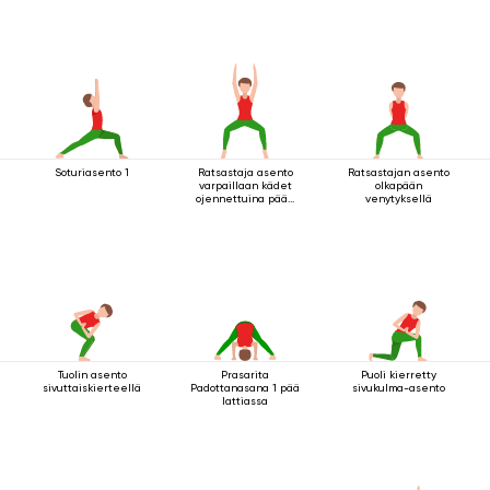
Soturiasento 1
Ratsastaja asento
Ratsastajan asento
varpaillaan kädet
olkapään
ojennettuina pään
venytyksellä
yläpuolella
Tuolin asento
Prasarita
Puoli kierretty
sivuttaiskierteellä
Padottanasana 1 pää
sivukulma-asento
lattiassa