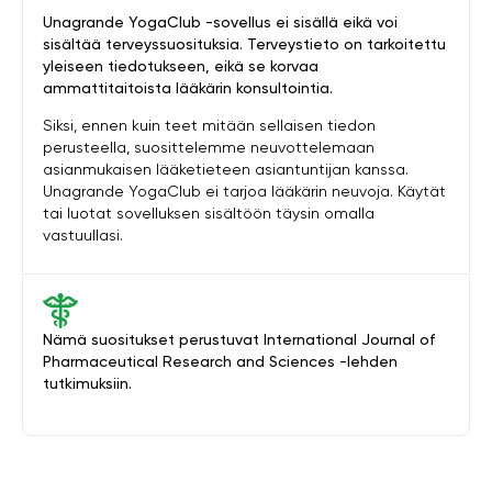
Unagrande YogaClub -sovellus ei sisällä eikä voi
sisältää terveyssuosituksia. Terveystieto on tarkoitettu
yleiseen tiedotukseen, eikä se korvaa
ammattitaitoista lääkärin konsultointia.
Siksi, ennen kuin teet mitään sellaisen tiedon
perusteella, suosittelemme neuvottelemaan
asianmukaisen lääketieteen asiantuntijan kanssa.
Unagrande YogaClub ei tarjoa lääkärin neuvoja. Käytät
tai luotat sovelluksen sisältöön täysin omalla
vastuullasi.
Nämä suositukset perustuvat International Journal of
Pharmaceutical Research and Sciences -lehden
tutkimuksiin.