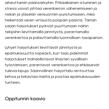
aiheuttamiin päänsärkyihin. Pitkäaikainen istuminen ja
stressi voivat johtaa verenkierron vähenemiseen ja
niskan ja yläselän verisuonten puristumiseen, mikä
heikentää veren virtausta poispäin päästä. Tämän
sarjan harjoitukset pyrkivät puuttumaan näihin
tekijöihin lievittämällä jännitystä, parantamalla
verenkiertoa ja palauttamalla luonnollisen tasapainon.
Lyhyet harjoitukset lievittävät jännitystä ja
epämukavuutta nopeasti, kun taas pidemmät
harjoitukset mahdollistavat lihasten syvällisen
työstämisen, parantavat verenkiertoa ja ehkäisevät
tulevia kipuja. Säännöllinen harjoittelu rentouttaa
kehoa ja kirkastaa mieltä ja poistaa epämukavuuden
tunteen.
Oppitunnin kaavio