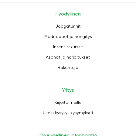
Hyödyllinen
Joogatunnit
Meditaatiot ja hengitys
Intensiivikurssit
Asanat ja harjoitukset
Rakentaja
Yritys
Kirjoita meille
Usein kysytyt kysymykset
Oikeudellinen informaatio