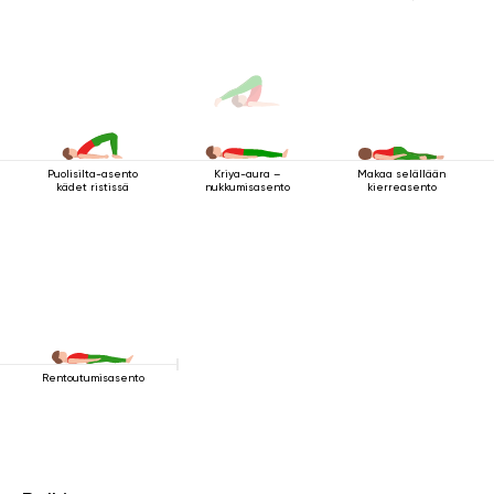
Puolisilta-asento
Makaa selällään
Kriya-aura –
kädet ristissä
kierreasento
nukkumisasento
Rentoutumisasento