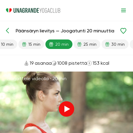
Päänsäryn lievitys — Joogatunti 20 minuuttia
Valmiit oppitunnit
Pää
10 min
15 min
20 min
25 min
30 min
19 asanaa
1008 pistettä
153 kcal
Harjoittele videolla ·
20 min