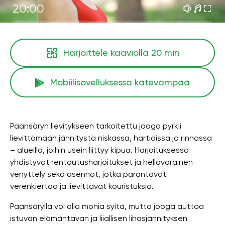
20:00
Harjoittele kaaviolla
20 min
Mobiilisovelluksessa kätevämpää
Päänsäryn lievitykseen tarkoitettu jooga pyrkii
lievittämään jännitystä niskassa, hartioissa ja rinnassa
– alueilla, joihin usein liittyy kipua. Harjoituksessa
yhdistyvät rentoutusharjoitukset ja hellävarainen
venyttely sekä asennot, jotka parantavat
verenkiertoa ja lievittävät kouristuksia.
Päänsäryllä voi olla monia syitä, mutta jooga auttaa
istuvan elämäntavan ja liiallisen lihasjännityksen