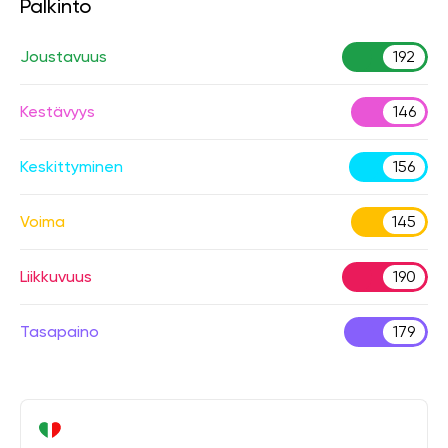
Palkinto
Joustavuus
192
Kestävyys
146
Keskittyminen
156
Voima
145
Liikkuvuus
190
Tasapaino
179