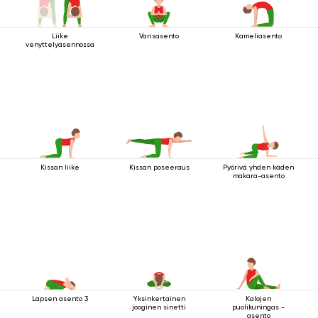
Liike
Varisasento
Kameliasento
venyttelyasennossa
Kissan liike
Kissan poseeraus
Pyörivä yhden käden
makara-asento
Lapsen asento 3
Yksinkertainen
Kalojen
jooginen sinetti
puolikuningas -
asento