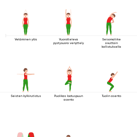
Vetäminen ylös
Vuorotteleva
Seisomaliike
pystysuora venyttely
sivuttain
kallistuksella
Seisten kylkirutistus
Puolikas lootuspuun
Tuolin asento
asento