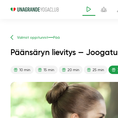
Valmiit oppitunnit
Pää
Päänsäryn lievitys — Joogatu
10 min
15 min
20 min
25 min