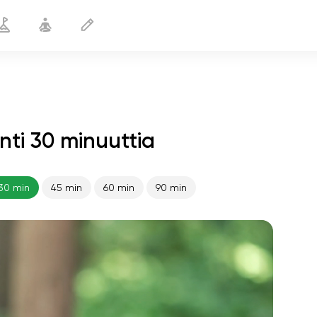
nti 30 minuuttia
Päänsäryn lievitys
30 min
30 min
45 min
60 min
90 min
sielun lento
01:44
sisäinen rauha
01:27