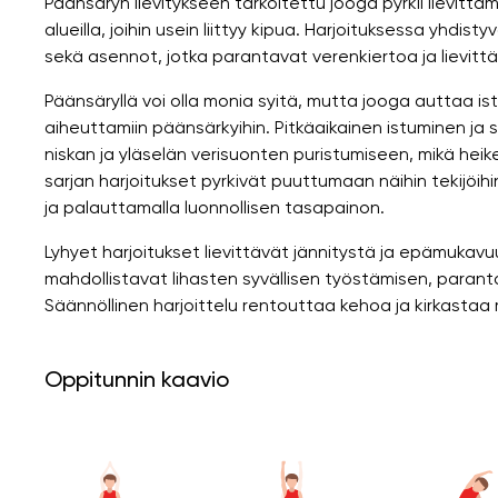
Päänsäryn lievitykseen tarkoitettu jooga pyrkii lievittä
alueilla, joihin usein liittyy kipua. Harjoituksessa yhdis
sekä asennot, jotka parantavat verenkiertoa ja lievittä
Päänsäryllä voi olla monia syitä, mutta jooga auttaa ist
aiheuttamiin päänsärkyihin. Pitkäaikainen istuminen ja 
niskan ja yläselän verisuonten puristumiseen, mikä he
sarjan harjoitukset pyrkivät puuttumaan näihin tekijöihi
ja palauttamalla luonnollisen tasapainon.
Lyhyet harjoitukset lievittävät jännitystä ja epämukav
mahdollistavat lihasten syvällisen työstämisen, paranta
Säännöllinen harjoittelu rentouttaa kehoa ja kirkasta
Oppitunnin kaavio