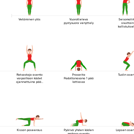
Vetäminen ylös
Vuorotteleva
Seisomalii
pystysuora venyttely
sivuttain
kallistukse
Ratsastaja asento
Prasarita
Tuolin ase
varpaillaan kädet
Padottanasana 1 pää
ojennettuina pään
lattiassa
yläpuolella
Kissan poseeraus
Pyörivä yhden käden
Lapsen asen
makara-asento