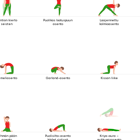
ntion kierto
Puolikas lootuspuun
Laajennettu
seisten
asento
kolmioasento
meliasento
Garland-asento
Kissan liike
ehmän pään
Puolisilta-asento
Kriya-aura –
asento
kädet ristissä
nukkumisasento