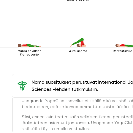
Makaa selällään
Aura-asento
Rentoutumisa
kierreasento
Nämä suositukset perustuvat International J
Sciences -lehden tutkimuksiin.
Unagrande YogaClub -sovellus ei sisällä eikä voi sisältä
tiedotukseen, eikä se korvaa ammattitaitoista lääkärin k
Siksi, ennen kuin teet mitään sellaisen tiedon perust
lääketieteen asiantuntijan kanssa. Unagrande YogaClub e
sisältöön täysin omalla vastuullasi.