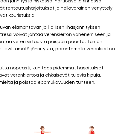
mään jännitystä niskassa, hartioissa ja rinnassa –
tyvät rentoutusharjoitukset ja hellävarainen venyttely
vät kouristuksia.
uvan elämäntavan ja liiallisen lihasjännityksen
stressi voivat johtaa verenkierron vähenemiseen ja
ikentää veren virtausta poispäin päästä. Tämän
n lievittämällä jännitystä, parantamalla verenkiertoa
uutta nopeasti, kun taas pidemmät harjoitukset
vat verenkiertoa ja ehkäisevät tulevia kipuja.
a mieltä ja poistaa epämukavuuden tunteen.