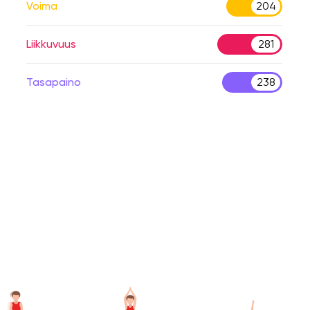
Voima
204
Liikkuvuus
281
Tasapaino
238