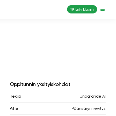
Liity klubiin
Oppitunnin yksityiskohdat
Tekijä
Unagrande AI
Aihe
Päänsäryn lievitys