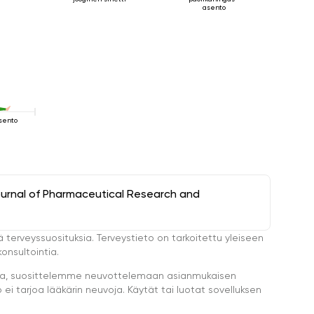
asento
sento
ournal of Pharmaceutical Research and
ä terveyssuosituksia. Terveystieto on tarkoitettu yleiseen
onsultointia.
eella, suosittelemme neuvottelemaan asianmukaisen
i tarjoa lääkärin neuvoja. Käytät tai luotat sovelluksen