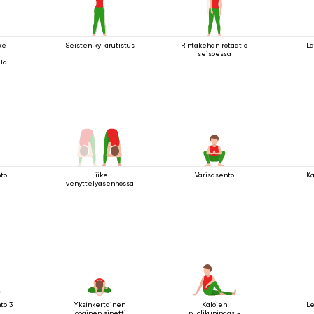
ke
Seisten kylkirutistus
Rintakehän rotaatio
La
seisoessa
lla
nto
Liike
Varisasento
Ka
venyttelyasennossa
to 3
Yksinkertainen
Kalojen
L
jooginen sinetti
puolikuningas -