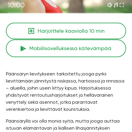
10:00
Harjoittele kaaviolla
10 min
Mobiilisovelluksessa kätevämpää
Päänsäryn lievitykseen tarkoitettu jooga pyrkii
lievittämään jännitystä niskassa, hartioissa ja rinnassa
– alueilla, joihin usein liittyy kipua. Harjoituksessa
yhdistyvät rentoutusharjoitukset ja hellävarainen
venyttely sekä asennot, jotka parantavat
verenkiertoa ja lievittävät kouristuksia.
Päänsäryllä voi olla monia syitä, mutta jooga auttaa
istuvan elämäntavan ja liiallisen lihasjännityksen