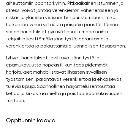
aiheuttamiin päänsärkyihin. Pitkäaikainen istuminen ja
stressi voivat johtaa verenkierron vähenemiseen ja
niskan ja yläselän verisuonten puristumiseen, mikä
heikentää veren virtausta poispäin päästä. Tämän
sarjan harjoitukset pyrkivät puuttumaan näihin
tekijöihin lievittämällä jännitystä, parantamalla
verenkiertoa ja palauttamalla luonnollisen tasapainon.
Lyhyet harjoitukset lievittävät jännitystä ja
epämukavuutta nopeasti, kun taas pidemmät
harjoitukset mahdollistavat lihasten syvällisen
työstämisen, parantavat verenkiertoa ja ehkäisevät
tulevia kipuja. Säännöllinen harjoittelu rentouttaa
kehoa ja kirkastaa mieltä ja poistaa epämukavuuden
tunteen.
Oppitunnin kaavio