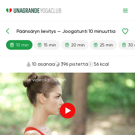
Päänsäryn lievitys — Joogatunti 10 minuuttia
Valmiit oppitunnit
Pää
10 min
15 min
20 min
25 min
30 
10 asanaa
396 pistettä
56 kcal
Harjoittele videolla ·
10 min