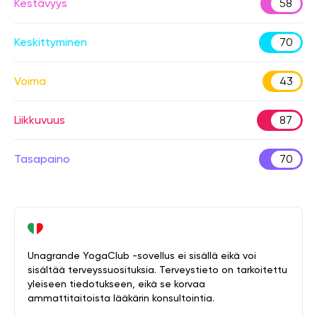
Kestävyys
58
Keskittyminen
70
Voima
43
Liikkuvuus
87
Tasapaino
70
Unagrande YogaClub -sovellus ei sisällä eikä voi
sisältää terveyssuosituksia. Terveystieto on tarkoitettu
yleiseen tiedotukseen, eikä se korvaa
ammattitaitoista lääkärin konsultointia.