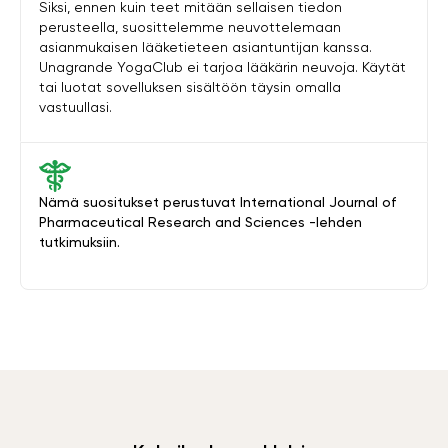
Siksi, ennen kuin teet mitään sellaisen tiedon
perusteella, suosittelemme neuvottelemaan
asianmukaisen lääketieteen asiantuntijan kanssa.
Unagrande YogaClub ei tarjoa lääkärin neuvoja. Käytät
tai luotat sovelluksen sisältöön täysin omalla
vastuullasi.
Nämä suositukset perustuvat International Journal of
Pharmaceutical Research and Sciences -lehden
tutkimuksiin.