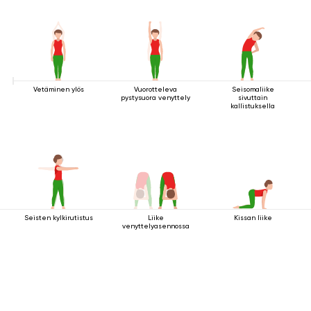
Vetäminen ylös
Vuorotteleva
Seisomaliike
pystysuora venyttely
sivuttain
kallistuksella
Seisten kylkirutistus
Liike
Kissan liike
venyttelyasennossa