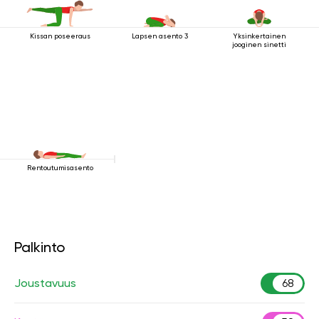
Kissan poseeraus
Lapsen asento 3
Yksinkertainen
jooginen sinetti
Rentoutumisasento
Palkinto
Joustavuus
68