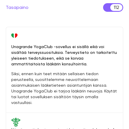
Tasapaino
112
Unagrande YogaClub -sovellus ei sisällä eikä voi
sisältää terveyssuosituksia. Terveystieto on tarkoitettu
yleiseen tiedotukseen, eikä se korvaa
ammattitaitoista lääkärin konsultointia.
Siksi, ennen kuin teet mitään sellaisen tiedon
perusteella, suosittelemme neuvottelemaan
asianmukaisen lääketieteen asiantuntijan kanssa.
Unagrande YogaClub ei tarjoa lääkärin neuvoja. Käytät
tai luotat sovelluksen sisältöön täysin omalla
vastuullasi.