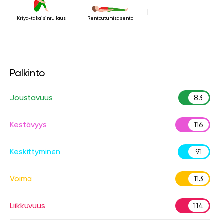
Kriya-takaisinrullaus
Rentoutumisasento
Palkinto
Joustavuus
83
Kestävyys
116
Keskittyminen
91
Voima
113
Liikkuvuus
114