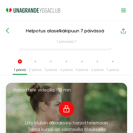
Helpotus alaselkäkipuun 7 päivässä
Intensiiviset joogakurssit
Pieni selkä
1
päivästä 7
1 päivä
2 päivä
3 päivä
4 päivä
5 päivä
6 päivä
7 päivä
Harjoittele videolla ·
15 min
Liity klubiin alkaaksesi harjoittelemaan
Tämä kurssi on saatavilla tilauksella