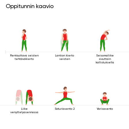
Oppitunnin kaavio
Rentouttava seisten
Lantion kierto
Seisomaliike
tehtäväkierto
seisten
sivuttain
kallistuksella
Liike
Soturiasento 2
Varisasento
venyttelyasennossa