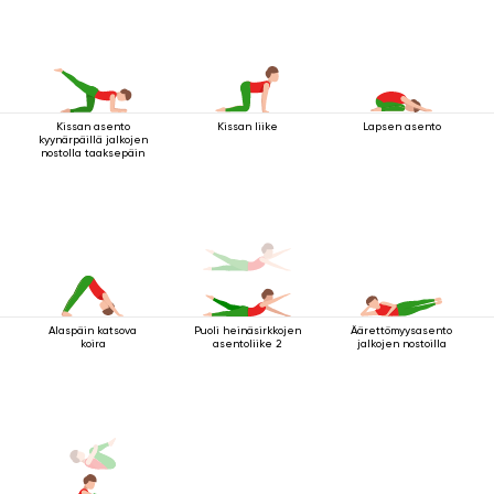
Kissan asento
Kissan liike
Lapsen asento
kyynärpäillä jalkojen
nostolla taaksepäin
Alaspäin katsova
Puoli heinäsirkkojen
Äärettömyysasento
koira
asentoliike 2
jalkojen nostoilla