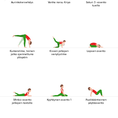
Aurinkotervehdys
Vanha norsu Kriya
Soturi 3 -asento
tuella
Kumaraliike, toinen
Kissan jalkojen
Lapsen asento
jalka ojennettuna
venytysliike
ylöspäin
Sfinksi-asento
Kyyhkynen asento 1
Puolikäänteinen
jalkojen nostolla
pöytäasento