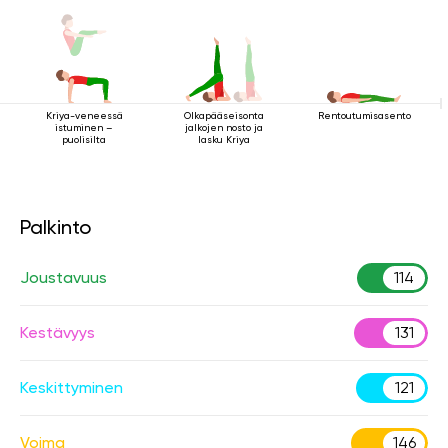
Kriya-veneessä
Rentoutumisasento
Olkapääseisonta
istuminen –
jalkojen nosto ja
puolisilta
lasku Kriya
Palkinto
Joustavuus
114
Kestävyys
131
Keskittyminen
121
Voima
146