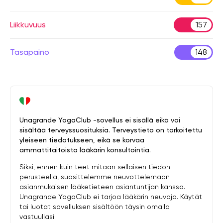
Liikkuvuus
157
Tasapaino
148
Unagrande YogaClub -sovellus ei sisällä eikä voi
sisältää terveyssuosituksia. Terveystieto on tarkoitettu
yleiseen tiedotukseen, eikä se korvaa
ammattitaitoista lääkärin konsultointia.
Siksi, ennen kuin teet mitään sellaisen tiedon
perusteella, suosittelemme neuvottelemaan
asianmukaisen lääketieteen asiantuntijan kanssa.
Unagrande YogaClub ei tarjoa lääkärin neuvoja. Käytät
tai luotat sovelluksen sisältöön täysin omalla
vastuullasi.