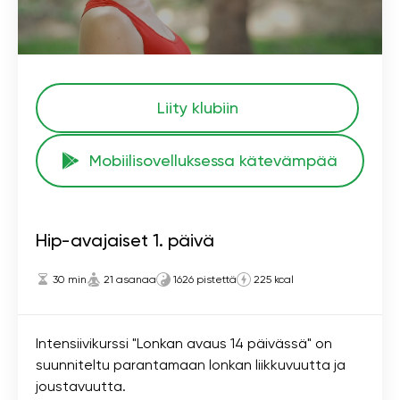
Liity klubiin
Mobiilisovelluksessa kätevämpää
Hip-avajaiset 1. päivä
30 min
21 asanaa
1626 pistettä
225 kcal
Intensiivikurssi "Lonkan avaus 14 päivässä" on
suunniteltu parantamaan lonkan liikkuvuutta ja
joustavuutta.