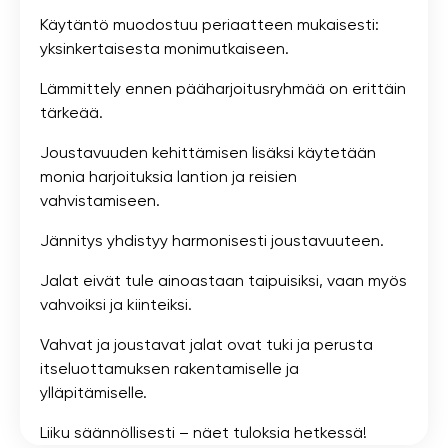
Käytäntö muodostuu periaatteen mukaisesti:
yksinkertaisesta monimutkaiseen.
Lämmittely ennen pääharjoitusryhmää on erittäin
tärkeää.
Joustavuuden kehittämisen lisäksi käytetään
monia harjoituksia lantion ja reisien
vahvistamiseen.
Jännitys yhdistyy harmonisesti joustavuuteen.
Jalat eivät tule ainoastaan ​​taipuisiksi, vaan myös
vahvoiksi ja kiinteiksi.
Vahvat ja joustavat jalat ovat tuki ja perusta
itseluottamuksen rakentamiselle ja
ylläpitämiselle.
Liiku säännöllisesti – näet tuloksia hetkessä!