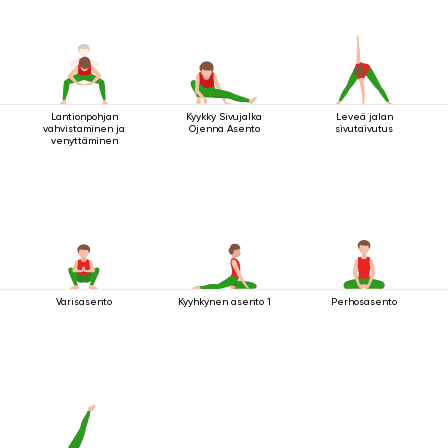
Lantionpohjan
Kyykky Sivujalka
Leveä jalan
vahvistaminen ja
Ojenna Asento
sivutaivutus
venyttäminen
Varisasento
Kyyhkynen asento 1
Perhosasento