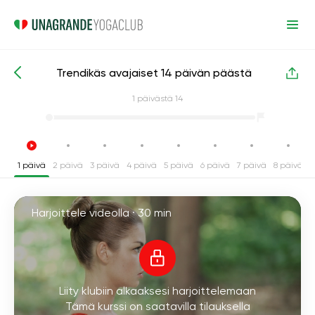
Trendikäs avajaiset 14 päivän päästä
Intensiiviset joogakurssit
Nivelet
1
päivästä 14
1 päivä
2 päivä
3 päivä
4 päivä
5 päivä
6 päivä
7 päivä
8 päivä
9
Harjoittele videolla ·
30 min
Liity klubiin alkaaksesi harjoittelemaan
Tämä kurssi on saatavilla tilauksella