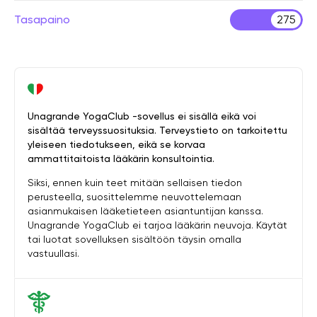
Tasapaino
275
Unagrande YogaClub -sovellus ei sisällä eikä voi
sisältää terveyssuosituksia. Terveystieto on tarkoitettu
yleiseen tiedotukseen, eikä se korvaa
ammattitaitoista lääkärin konsultointia.
Siksi, ennen kuin teet mitään sellaisen tiedon
perusteella, suosittelemme neuvottelemaan
asianmukaisen lääketieteen asiantuntijan kanssa.
Unagrande YogaClub ei tarjoa lääkärin neuvoja. Käytät
tai luotat sovelluksen sisältöön täysin omalla
vastuullasi.