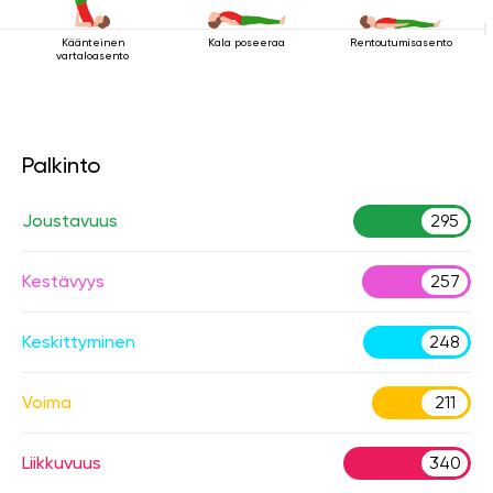
Käänteinen
Kala poseeraa
Rentoutumisasento
vartaloasento
Palkinto
Joustavuus
295
Kestävyys
257
Keskittyminen
248
Voima
211
Liikkuvuus
340