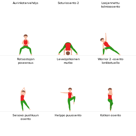
Aurinkotervehdys
Soturiasento 2
Laajennettu
kolmioasento
Ratsastajan
Leveäjalkainen
Warrior 2 -asento
poseeraus
mutka
lonkkatuella
Seisova puolikuun
Helppo puuasento
Kotkan asento
asento