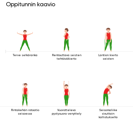
Oppitunnin kaavio
Terve selkäranka
Rentouttava seisten
Lantion kierto
tehtäväkierto
seisten
Rintakehän rotaatio
Vuorotteleva
Seisomaliike
seisoessa
pystysuora venyttely
sivuttain
kallistuksella