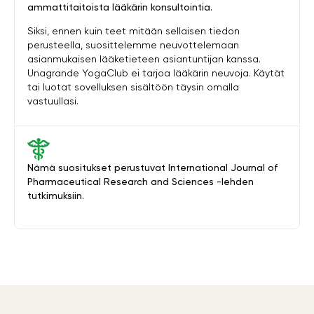
ammattitaitoista lääkärin konsultointia.
Siksi, ennen kuin teet mitään sellaisen tiedon
perusteella, suosittelemme neuvottelemaan
asianmukaisen lääketieteen asiantuntijan kanssa.
Unagrande YogaClub ei tarjoa lääkärin neuvoja. Käytät
tai luotat sovelluksen sisältöön täysin omalla
vastuullasi.
Nämä suositukset perustuvat International Journal of
Pharmaceutical Research and Sciences -lehden
tutkimuksiin.