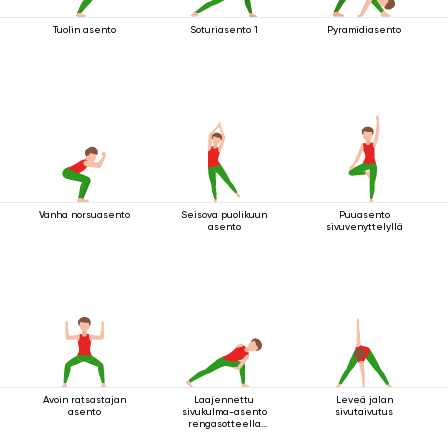
Tuolin asento
Soturiasento 1
Pyramidiasento
Vanha norsuasento
Seisova puolikuun
Puuasento
asento
sivuvenyttelyllä
Avoin ratsastajan
Laajennettu
Leveä jalan
asento
sivukulma-asento
sivutaivutus
rengasotteella
polven alapuolelta