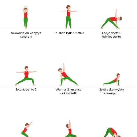
Kokovartalon venytys
Seisten kylkirutistus
Laajennettu
seisten
kolmioasento
Soturiasento 2
Warrior 2 -asento
Syvä askelkyykky
lonkkatuella
eteenpäin