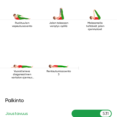
Puolituulen
Jalan takaosan
Makaamalla
vapautusasento
venytys vyöllä
tehtävät jalan
ojennukset
Vuorotteleva
Rentoutumisasento
diagonaalinen
3
vartalon ojennus
makuuasennossa
Palkinto
Joustavuus
531