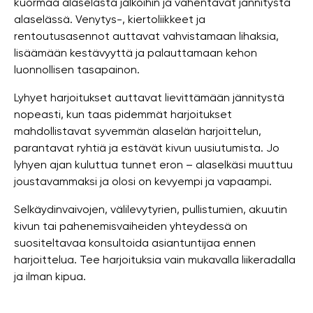
kuormaa alaselästä jalkoihin ja vähentävät jännitystä
alaselässä. Venytys-, kiertoliikkeet ja
rentoutusasennot auttavat vahvistamaan lihaksia,
lisäämään kestävyyttä ja palauttamaan kehon
luonnollisen tasapainon.
Lyhyet harjoitukset auttavat lievittämään jännitystä
nopeasti, kun taas pidemmät harjoitukset
mahdollistavat syvemmän alaselän harjoittelun,
parantavat ryhtiä ja estävät kivun uusiutumista. Jo
lyhyen ajan kuluttua tunnet eron – alaselkäsi muuttuu
joustavammaksi ja olosi on kevyempi ja vapaampi.
Selkäydinvaivojen, välilevytyrien, pullistumien, akuutin
kivun tai pahenemisvaiheiden yhteydessä on
suositeltavaa konsultoida asiantuntijaa ennen
harjoittelua. Tee harjoituksia vain mukavalla liikeradalla
ja ilman kipua.