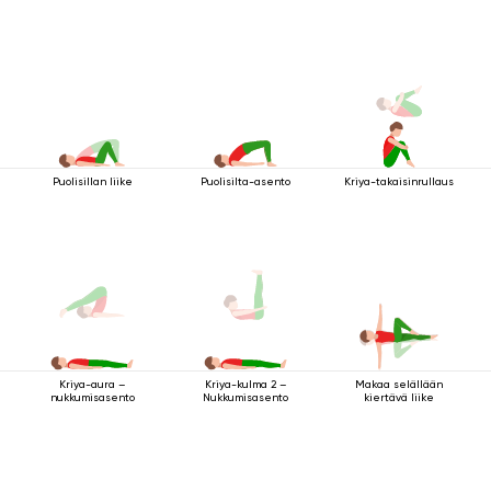
Puolisillan liike
Puolisilta-asento
Kriya-takaisinrullaus
Makaa selällään
Kriya-aura –
Kriya-kulma 2 –
kiertävä liike
nukkumisasento
Nukkumisasento