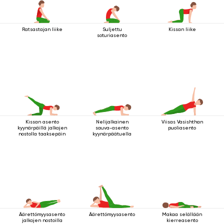
Ratsastajan liike
Suljettu
Kissan liike
soturiasento
Kissan asento
Nelijalkainen
Viisas Vasishthan
kyynärpäillä jalkojen
sauva-asento
puoliasento
nostolla taaksepäin
kyynärpäätuella
Äärettömyysasento
Äärettömyysasento
Makaa selällään
jalkojen nostoilla
kierreasento