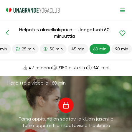
Helpotus alaselkäkipuun — Joogatunti 60
Valmiit oppitunnit
Pieni selkä
Takaisin
minuuttia
 min
25 min
30 min
45 min
60 min
90 min
47 asanaa
3180 pistettä
341 kcal
Harjoittele videolla ·
60 min
Tämä oppitunti on saatavilla klubin jäsenille
Tämä oppitunti on saatavissa tilauksella