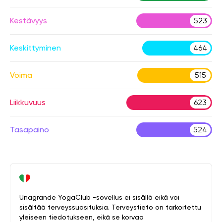
Kestävyys
523
Keskittyminen
464
Voima
515
Liikkuvuus
623
Tasapaino
524
Unagrande YogaClub -sovellus ei sisällä eikä voi
sisältää terveyssuosituksia. Terveystieto on tarkoitettu
yleiseen tiedotukseen, eikä se korvaa