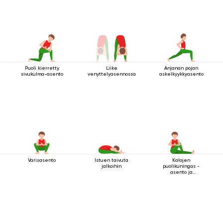
Puoli kierretty
Liike
Anjanan pojan
sivukulma-asento
venyttelyasennossa
askelkyykkyasento
Varisasento
Istuen taivuta
Kalojen
jalkoihin
puolikuningas -
asento ja
tervehdysmudra