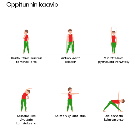
Oppitunnin kaavio
Rentouttava seisten
Lantion kierto
Vuorotteleva
tehtäväkierto
seisten
pystysuora venyttely
Seisomaliike
Seisten kylkirutistus
Laajennettu
sivuttain
kolmioasento
kallistuksella