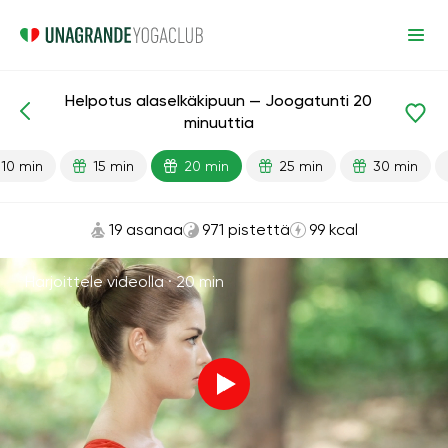
Helpotus alaselkäkipuun — Joogatunti 20
Valmiit oppitunnit
Takaisin
minuuttia
10 min
15 min
20 min
25 min
30 min
19 asanaa
971 pistettä
99 kcal
Harjoittele videolla ·
20 min