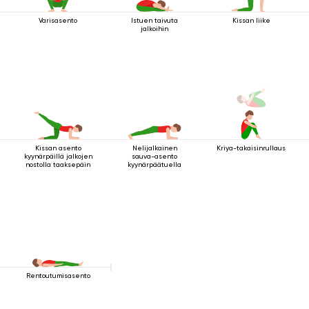
Varisasento
Istuen taivuta
Kissan liike
jalkoihin
Kissan asento
Nelijalkainen
Kriya-takaisinrullaus
kyynärpäillä jalkojen
sauva-asento
nostolla taaksepäin
kyynärpäätuella
Rentoutumisasento