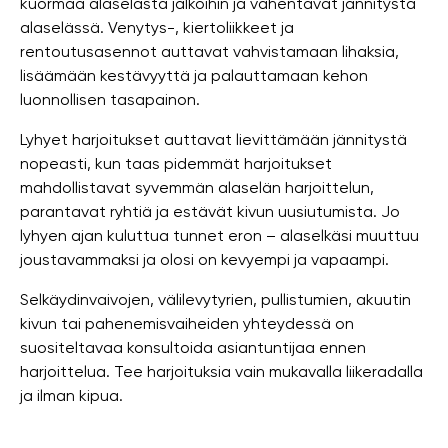
kuormaa alaselästä jalkoihin ja vähentävät jännitystä
alaselässä. Venytys-, kiertoliikkeet ja
rentoutusasennot auttavat vahvistamaan lihaksia,
lisäämään kestävyyttä ja palauttamaan kehon
luonnollisen tasapainon.
Lyhyet harjoitukset auttavat lievittämään jännitystä
nopeasti, kun taas pidemmät harjoitukset
mahdollistavat syvemmän alaselän harjoittelun,
parantavat ryhtiä ja estävät kivun uusiutumista. Jo
lyhyen ajan kuluttua tunnet eron – alaselkäsi muuttuu
joustavammaksi ja olosi on kevyempi ja vapaampi.
Selkäydinvaivojen, välilevytyrien, pullistumien, akuutin
kivun tai pahenemisvaiheiden yhteydessä on
suositeltavaa konsultoida asiantuntijaa ennen
harjoittelua. Tee harjoituksia vain mukavalla liikeradalla
ja ilman kipua.