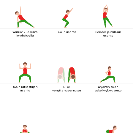
Warrior 2 -asento
Tuolin asento
Seisova puolikuun
lonkkatuella
asento
Avoin ratsastajan
Liike
Anjanan pojan
asento
venyttelyasennossa
askelkyykkyasento