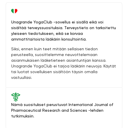
Unagrande YogaClub -sovellus ei sisällä eikä voi
sisältää terveyssuosituksia. Terveystieto on tarkoitettu
yleiseen tiedotukseen, eikä se korvaa
ammattitaitoista lääkärin konsultointia.
Siksi, ennen kuin teet mitään sellaisen tiedon
perusteella, suosittelemme neuvottelemaan
asianmukaisen lääketieteen asiantuntijan kanssa.
Unagrande YogaClub ei tarjoa lääkärin neuvoja. Käytät
tai luotat sovelluksen sisältöön täysin omalla
vastuullasi.
Nämä suositukset perustuvat International Journal of
Pharmaceutical Research and Sciences -lehden
tutkimuksiin.