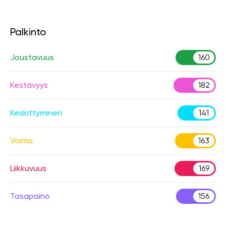
Palkinto
Joustavuus
160
Kestävyys
182
Keskittyminen
141
Voima
163
Liikkuvuus
169
Tasapaino
156