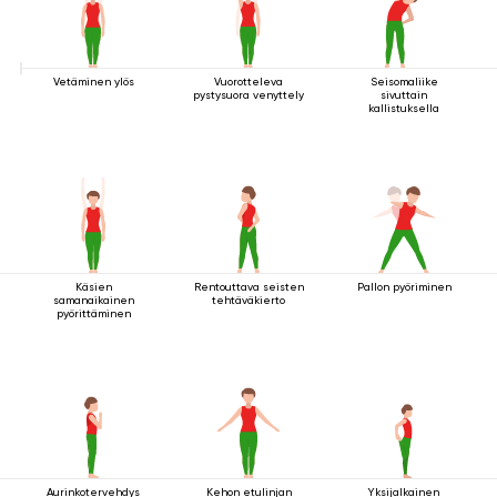
Vetäminen ylös
Vuorotteleva
Seisomaliike
pystysuora venyttely
sivuttain
kallistuksella
Käsien
Rentouttava seisten
Pallon pyöriminen
samanaikainen
tehtäväkierto
pyörittäminen
Aurinkotervehdys
Kehon etulinjan
Yksijalkainen