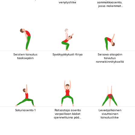
venytysliike
sammakkoasento,
jossa molemmat
kädet pitävät kiinni
jalasta
Seisten taivutus
Syväkyykkytuoli Kriya
Seisova alaspäin
taaksepäin
taivutus
rannekiinnityksellä
Soturiasento 1
Ratsastaja asento
Leveäjalkainen
varpaillaan kädet
sivuttainen
ojennettuina pään
taivutusliike
yläpuolella