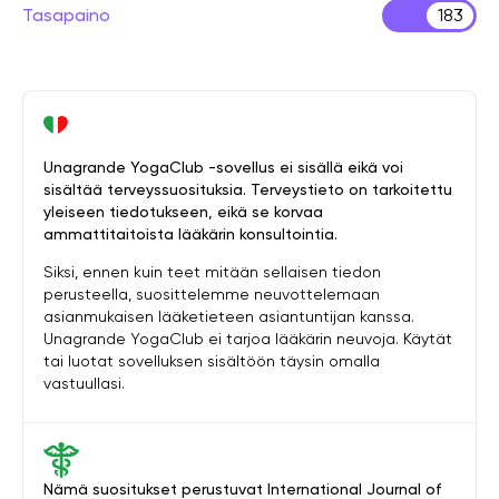
Tasapaino
183
Unagrande YogaClub -sovellus ei sisällä eikä voi
sisältää terveyssuosituksia. Terveystieto on tarkoitettu
yleiseen tiedotukseen, eikä se korvaa
ammattitaitoista lääkärin konsultointia.
Siksi, ennen kuin teet mitään sellaisen tiedon
perusteella, suosittelemme neuvottelemaan
asianmukaisen lääketieteen asiantuntijan kanssa.
Unagrande YogaClub ei tarjoa lääkärin neuvoja. Käytät
tai luotat sovelluksen sisältöön täysin omalla
vastuullasi.
Nämä suositukset perustuvat International Journal of