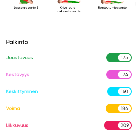
Lapsen asento 3
Rentoutumisasento
Kriya-aura –
nukkumisasento
Palkinto
Joustavuus
175
Kestävyys
174
Keskittyminen
160
Voima
184
Liikkuvuus
209