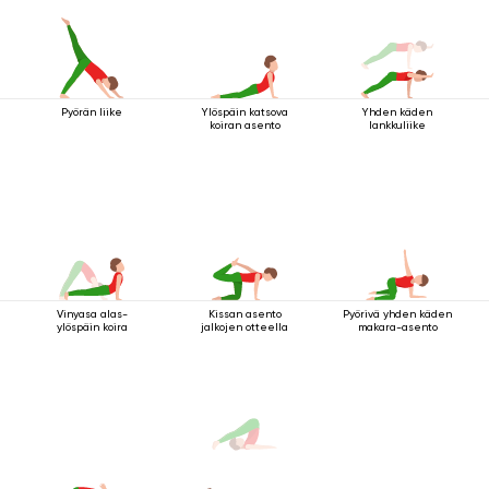
Pyörän liike
Ylöspäin katsova
Yhden käden
koiran asento
lankkuliike
Vinyasa alas-
Kissan asento
Pyörivä yhden käden
ylöspäin koira
jalkojen otteella
makara-asento