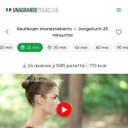
Keuhkojen imunestekierto — Joogatunti 25
Valmiit oppitunnit
Keuhkot
minuuttia
20 min
25 min
30 min
45 min
60 min
90 mi
24 asanaa
1085 pistettä
170 kcal
Harjoittele videolla ·
25 min