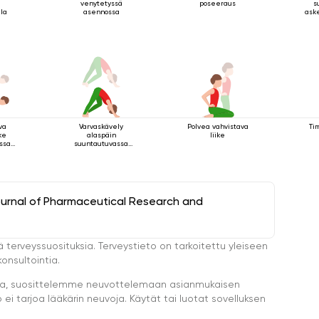
venytetyssä
poseeraus
s
lla
asennossa
aske
va
Varvaskävely
Polvea vahvistava
Ti
ike
alaspäin
liike
essa
suuntautuvassa
ossa
koirassa
ournal of Pharmaceutical Research and
ä terveyssuosituksia. Terveystieto on tarkoitettu yleiseen
onsultointia.
eella, suosittelemme neuvottelemaan asianmukaisen
i tarjoa lääkärin neuvoja. Käytät tai luotat sovelluksen