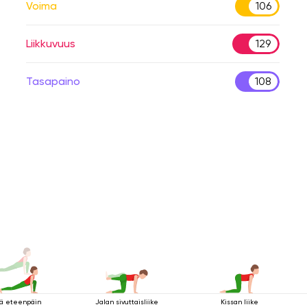
Voima
106
Liikkuvuus
129
Tasapaino
108
ä eteenpäin
Jalan sivuttaisliike
Kissan liike