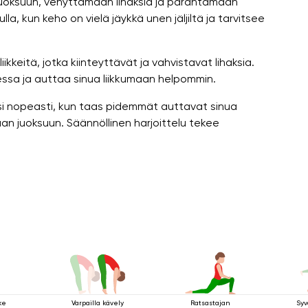
uoksuun, venyttämään lihaksia ja parantamaan
lla, kun keho on vielä jäykkä unen jäljiltä ja tarvitsee
ikkeitä, jotka kiinteyttävät ja vahvistavat lihaksia.
ssa ja auttaa sinua liikkumaan helpommin.
si nopeasti, kun taas pidemmät auttavat sinua
an juoksuun. Säännöllinen harjoittelu tekee
ke
Varpailla kävely
Ratsastajan
Syv