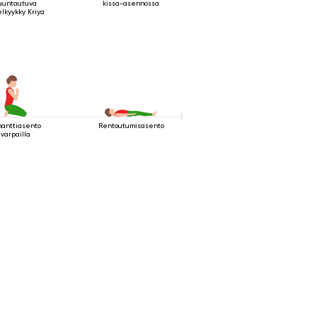
uuntautuva
kissa-asennossa
lkyykky Kriya
manttiasento
Rentoutumisasento
varpailla