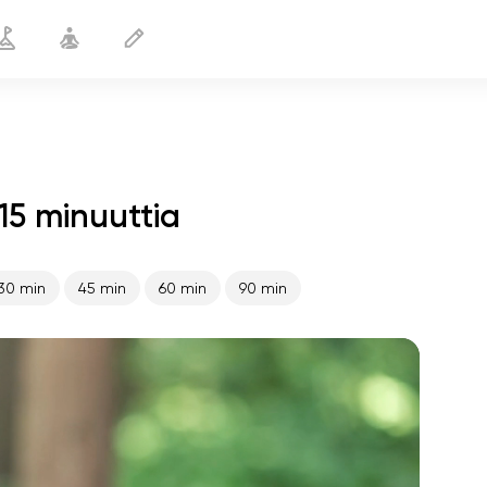
15 minuuttia
Ennen juoksua
15 min
30 min
45 min
60 min
90 min
sielun lento
01:44
sisäinen rauha
01:27