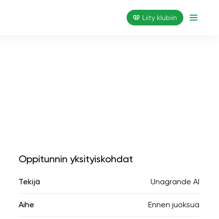
Liity klubiin
Oppitunnin yksityiskohdat
Tekijä
Unagrande AI
Aihe
Ennen juoksua