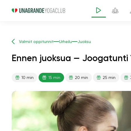
Valmiit oppitunnit
Urheilu
Juoksu
Ennen juoksua — Joogatunti 
10 min
15 min
20 min
25 min