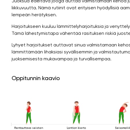
Juoksua edeltävä jooga auttaa valmistamaan kehoa j
liikkuvuutta. Nämä rutiinit ovat erityisen hyödyllisiä aamu
lempeän herätyksen.
Harjoitukseen kuuluu lämmittelyharjoituksia ja venyttelyli
Tämä lähestymistapa vähentää rasituksen riskiä juoste
Lyhyet harjoitukset auttavat sinua valmistamaan keho
lämmittämään lihaksiasi syvällisemmin ja valmistautuma
juoksemisesta mukavampaa ja turvallisempaa.
Oppitunnin kaavio
Rentouttava seisten
Lantion kierto
Seisomalii