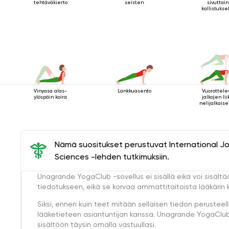
tehtäväkierto
seisten
sivuttain
kallistukse
Vinyasa alas-
Lankkuasento
Vuorottele
ylöspäin koira
jalkojen li
nelijalkais
sauva-asenn
Nämä suositukset perustuvat International J
Sciences -lehden tutkimuksiin.
Unagrande YogaClub -sovellus ei sisällä eikä voi sisältä
tiedotukseen, eikä se korvaa ammattitaitoista lääkärin k
Siksi, ennen kuin teet mitään sellaisen tiedon perust
lääketieteen asiantuntijan kanssa. Unagrande YogaClub e
sisältöön täysin omalla vastuullasi.