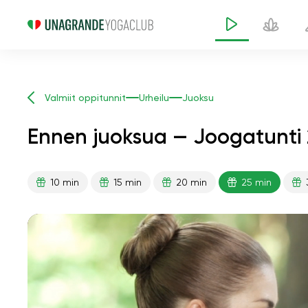
Valmiit oppitunnit
Urheilu
Juoksu
Ennen juoksua — Joogatunti 
10 min
15 min
20 min
25 min