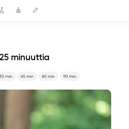
25 minuuttia
Ennen juoksua
25 min
30 min
45 min
60 min
90 min
sielun lento
01:44
sisäinen rauha
01:27