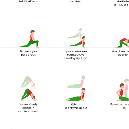
tehtäväkierto
seisten
sivuttain
kallistukse
Ratsastajan
Syvä eteenpäin
Puoli Hanu
poseeraus
suuntautuva
asento
askelkyykky Kriya
Varvaskävely
Kobran
Polvea vahvi
alaspäin
kääntymisliike 2
liike
suuntautuvassa
koirassa