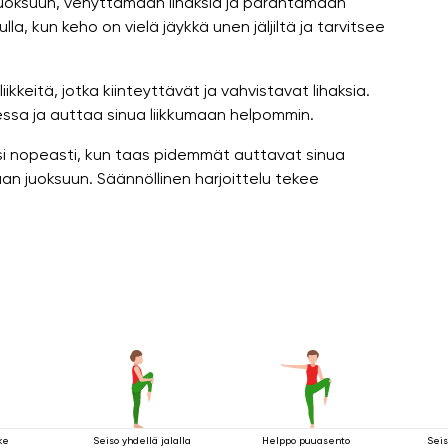
uoksuun, venyttämään lihaksia ja parantamaan
lla, kun keho on vielä jäykkä unen jäljiltä ja tarvitsee
ikkeitä, jotka kiinteyttävät ja vahvistavat lihaksia.
ssa ja auttaa sinua liikkumaan helpommin.
si nopeasti, kun taas pidemmät auttavat sinua
an juoksuun. Säännöllinen harjoittelu tekee
ke
Seiso yhdellä jalalla
Helppo puuasento
Seis