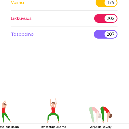
Voima
176
Liikkuvuus
202
Tasapaino
207
ova puolikuun
Ratsastaja asento
Varpailla kävely