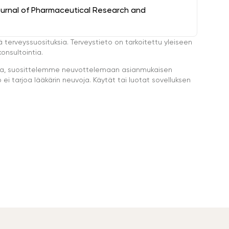
ournal of Pharmaceutical Research and
ä terveyssuosituksia. Terveystieto on tarkoitettu yleiseen
onsultointia.
eella, suosittelemme neuvottelemaan asianmukaisen
i tarjoa lääkärin neuvoja. Käytät tai luotat sovelluksen