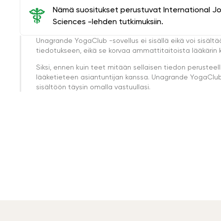
Nämä suositukset perustuvat International J
Sciences -lehden tutkimuksiin.
Unagrande YogaClub -sovellus ei sisällä eikä voi sisältä
tiedotukseen, eikä se korvaa ammattitaitoista lääkärin k
Siksi, ennen kuin teet mitään sellaisen tiedon perust
lääketieteen asiantuntijan kanssa. Unagrande YogaClub e
sisältöön täysin omalla vastuullasi.