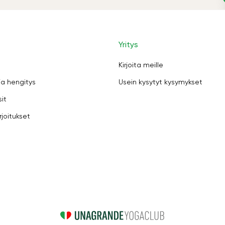
Yritys
Kirjoita meille
ja hengitys
Usein kysytyt kysymykset
sit
rjoitukset