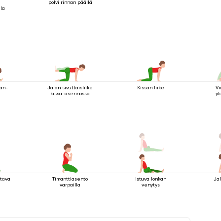
polvi rinnan päällä
lla
man-
Jalan sivuttaisliike
Kissan liike
Vi
kissa-asennossa
yl
stava
Timanttiasento
Istuva lonkan
Jal
varpailla
venytys