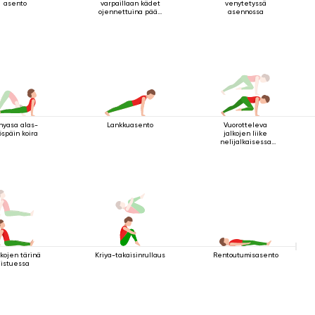
asento
varpaillaan kädet
venytetyssä
ojennettuina pään
asennossa
yläpuolella
nyasa alas-
Lankkuasento
Vuorotteleva
öspäin koira
jalkojen liike
nelijalkaisessa
sauva-asennossa
kojen tärinä
Kriya-takaisinrullaus
Rentoutumisasento
istuessa