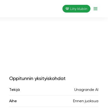
Liity klubiin
Oppitunnin yksityiskohdat
Tekijä
Unagrande AI
Aihe
Ennen juoksua