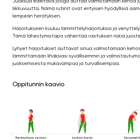
Juoksua edeltävä jooga auttaa valmistamaan kehoa j
liikkuvuutta. Nämä rutiinit ovat erityisen hyödyllisiä aamu
lempeän herätyksen.
Harjoitukseen kuuluu lämmittelyharjoituksia ja venyttelyli
Tämä lähestymistapa vähentää rasituksen riskiä juoste
Lyhyet harjoitukset auttavat sinua valmistamaan keho
lämmittämään lihaksiasi syvällisemmin ja valmistautuma
juoksemisesta mukavampaa ja turvallisempaa.
Oppitunnin kaavio
Rentouttava seisten
Lantion kierto
Seisomalii