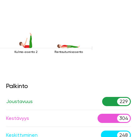
Kulma-asento 2
Rentoutumisasento
Palkinto
Joustavuus
229
Kestävyys
304
Keskittyminen
248