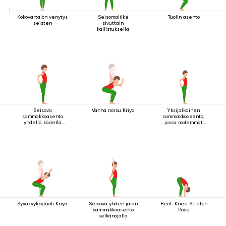
Kokovartalon venytys
Seisomaliike
Tuolin asento
seisten
sivuttain
kallistuksella
Seisova
Vanha norsu Kriya
Yksijalkainen
sammakkoasento
sammakkoasento,
yhdellä kädellä
jossa molemmat
jalan tarttumisella
kädet pitävät kiinni
jalasta
Syväkyykkytuoli Kriya
Seisova yhden jalan
Bent-Knee Stretch
sammakkoasento
Pose
selkänojalla