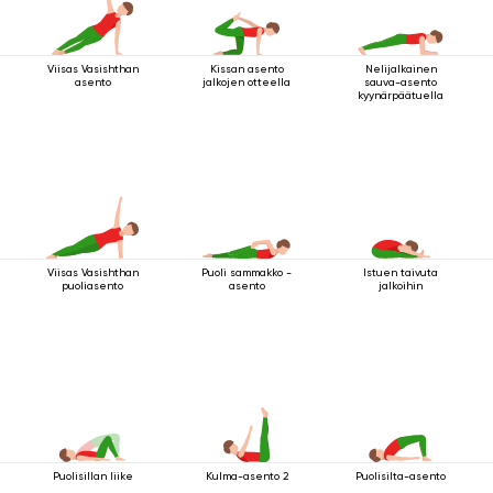
Viisas Vasishthan
Kissan asento
Nelijalkainen
asento
jalkojen otteella
sauva-asento
kyynärpäätuella
Viisas Vasishthan
Puoli sammakko -
Istuen taivuta
puoliasento
asento
jalkoihin
Puolisillan liike
Kulma-asento 2
Puolisilta-asento