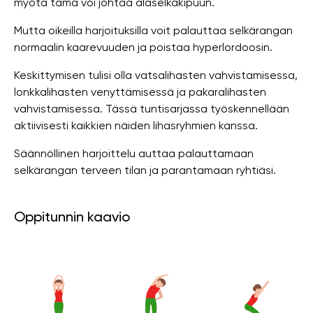
myötä tämä voi johtaa alaselkäkipuun.
Mutta oikeilla harjoituksilla voit palauttaa selkärangan
normaalin kaarevuuden ja poistaa hyperlordoosin.
Keskittymisen tulisi olla vatsalihasten vahvistamisessa,
lonkkalihasten venyttämisessä ja pakaralihasten
vahvistamisessa. Tässä tuntisarjassa työskennellään
aktiivisesti kaikkien näiden lihasryhmien kanssa.
Säännöllinen harjoittelu auttaa palauttamaan
selkärangan terveen tilan ja parantamaan ryhtiäsi.
Oppitunnin kaavio