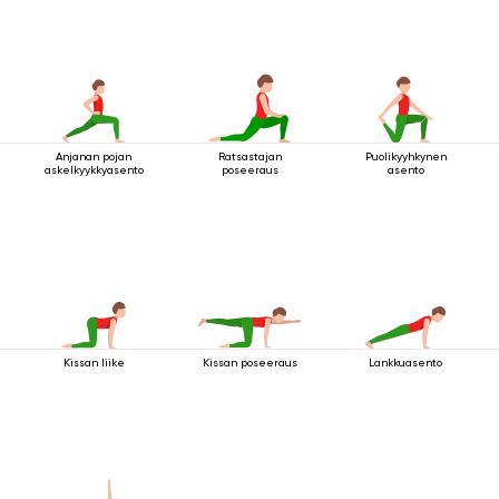
Anjanan pojan
Ratsastajan
Puolikyyhkynen
askelkyykkyasento
poseeraus
asento
Kissan liike
Kissan poseeraus
Lankkuasento