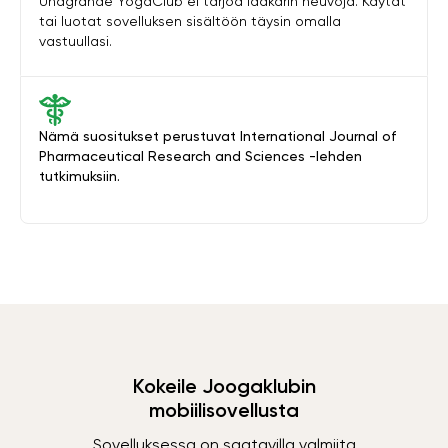
Unagrande YogaClub ei tarjoa lääkärin neuvoja. Käytät
tai luotat sovelluksen sisältöön täysin omalla
vastuullasi.
Nämä suositukset perustuvat International Journal of
Pharmaceutical Research and Sciences -lehden
tutkimuksiin.
Kokeile Joogaklubin
mobiilisovellusta
Sovelluksessa on saatavilla valmiita