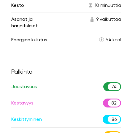
Kesto
10 minuuttia
Asanat ja
9 vaikuttaa
harjoitukset
Energian kulutus
54 kcal
Palkinto
Joustavuus
74
Kestävyys
82
Keskittyminen
86