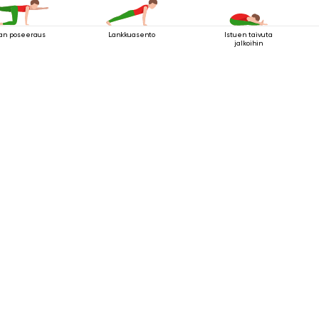
san poseeraus
Lankkuasento
Istuen taivuta
jalkoihin