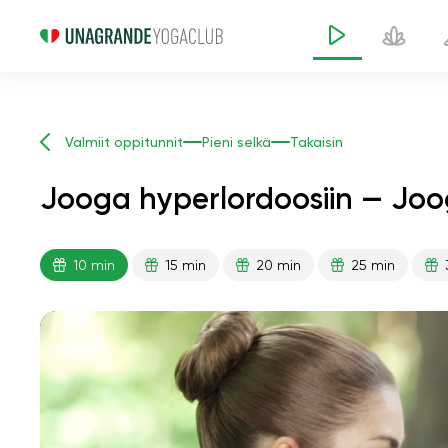
Valmiit oppitunnit
Pieni selkä
Takaisin
Jooga hyperlordoosiin — Joo
10 min
15 min
20 min
25 min