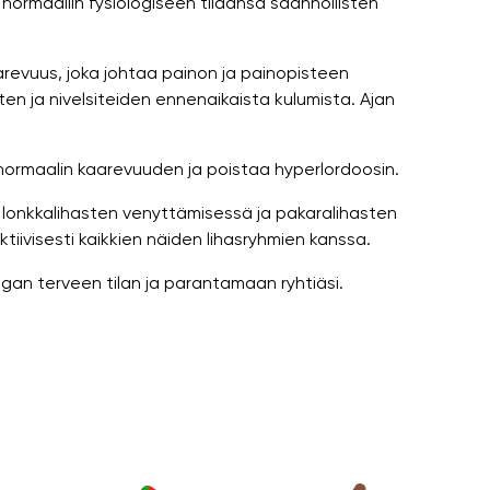
ormaaliin fysiologiseen tilaansa säännöllisten
arevuus, joka johtaa painon ja painopisteen
en ja nivelsiteiden ennenaikaista kulumista. Ajan
n normaalin kaarevuuden ja poistaa hyperlordoosin.
, lonkkalihasten venyttämisessä ja pakaralihasten
iivisesti kaikkien näiden lihasryhmien kanssa.
gan terveen tilan ja parantamaan ryhtiäsi.