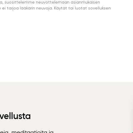
eella, suosittelemme neuvottelemaan asianmukaisen
i tarjoa lääkärin neuvoja. Käytät tai luotat sovelluksen
vellusta
eja, meditaatioita ja