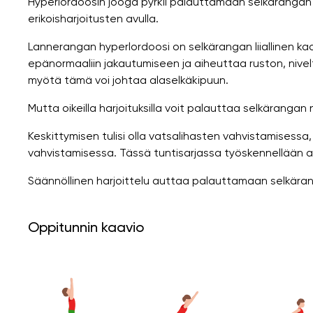
Hyperlordoosin jooga pyrkii palauttamaan selkärangan n
erikoisharjoitusten avulla.
Lannerangan hyperlordoosi on selkärangan liiallinen ka
epänormaaliin jakautumiseen ja aiheuttaa ruston, nivelt
myötä tämä voi johtaa alaselkäkipuun.
Mutta oikeilla harjoituksilla voit palauttaa selkäranga
Keskittymisen tulisi olla vatsalihasten vahvistamisessa
vahvistamisessa. Tässä tuntisarjassa työskennellään akt
Säännöllinen harjoittelu auttaa palauttamaan selkäran
Oppitunnin kaavio