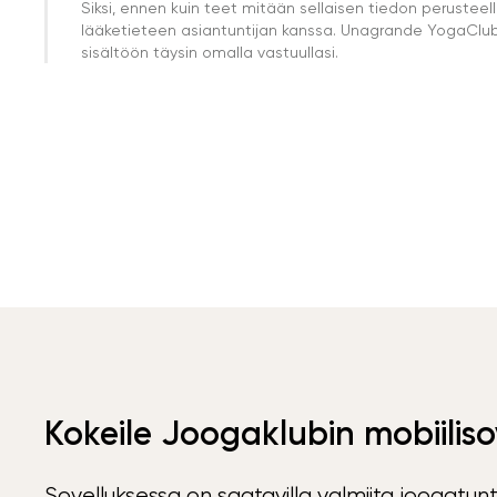
Siksi, ennen kuin teet mitään sellaisen tiedon perust
lääketieteen asiantuntijan kanssa. Unagrande YogaClub e
sisältöön täysin omalla vastuullasi.
Kokeile Joogaklubin mobiiliso
Sovelluksessa on saatavilla valmiita joogatunt