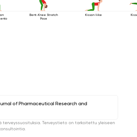
jan
Bent-Knee Stretch
Kissan liike
Kis
sento
Pose
ournal of Pharmaceutical Research and
ä terveyssuosituksia. Terveystieto on tarkoitettu yleiseen
onsultointia.