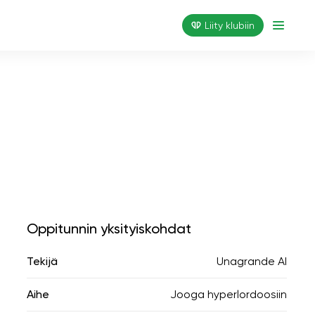
Liity klubiin
Oppitunnin yksityiskohdat
Tekijä
Unagrande AI
Aihe
Jooga hyperlordoosiin