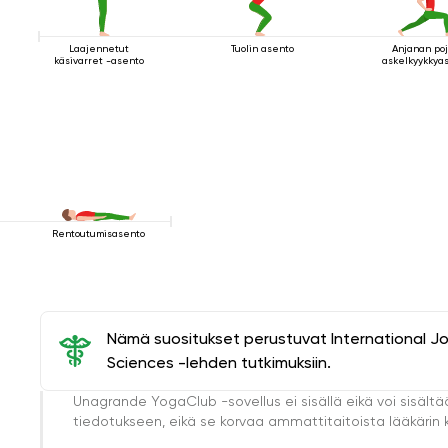
Laajennetut
Tuolin asento
Anjanan po
käsivarret -asento
askelkyykkya
Rentoutumisasento
Nämä suositukset perustuvat International J
Sciences -lehden tutkimuksiin.
Unagrande YogaClub -sovellus ei sisällä eikä voi sisältä
tiedotukseen, eikä se korvaa ammattitaitoista lääkärin k