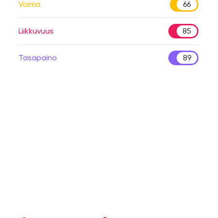
Voima
66
Liikkuvuus
85
Tasapaino
89