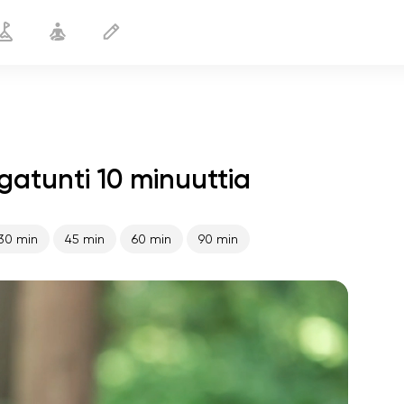
gatunti 10 minuuttia
Jooga hyperlordoosiin
10 min
30 min
45 min
60 min
90 min
sielun lento
01:44
sisäinen rauha
01:27