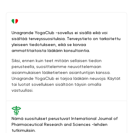
Unagrande YogaClub -sovellus ei sisällä eikä voi
sisältää terveyssuosituksia. Terveystieto on tarkoitettu
yleiseen tiedotukseen, eikä se korvaa
ammattitaitoista lääkärin konsultointia.
Siksi, ennen kuin teet mitään sellaisen tiedon
perusteella, suosittelemme neuvottelemaan
asianmukaisen lääketieteen asiantuntijan kanssa.
Unagrande YogaClub ei tarjoa lääkärin neuvoja. Käytät
tai luotat sovelluksen sisältöön täysin omalla
vastuullasi.
Nämä suositukset perustuvat International Journal of
Pharmaceutical Research and Sciences -lehden
tutkimuksiin.