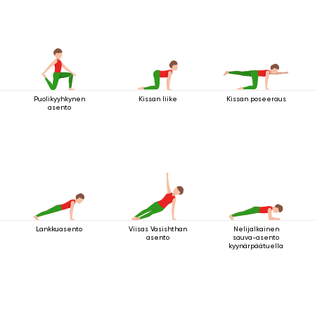
Puolikyyhkynen
Kissan liike
Kissan poseeraus
asento
Lankkuasento
Viisas Vasishthan
Nelijalkainen
asento
sauva-asento
kyynärpäätuella