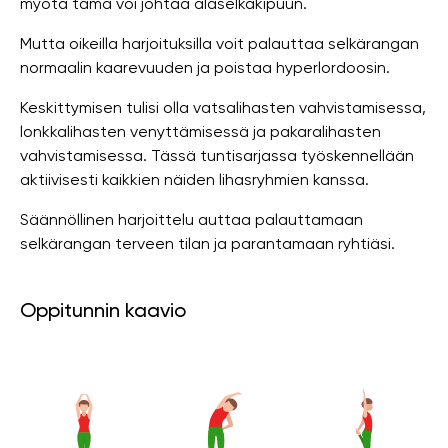
myötä tämä voi johtaa alaselkäkipuun.
Mutta oikeilla harjoituksilla voit palauttaa selkärangan
normaalin kaarevuuden ja poistaa hyperlordoosin.
Keskittymisen tulisi olla vatsalihasten vahvistamisessa,
lonkkalihasten venyttämisessä ja pakaralihasten
vahvistamisessa. Tässä tuntisarjassa työskennellään
aktiivisesti kaikkien näiden lihasryhmien kanssa.
Säännöllinen harjoittelu auttaa palauttamaan
selkärangan terveen tilan ja parantamaan ryhtiäsi.
Oppitunnin kaavio