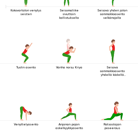
Kokovartalon venytys
Seisomaliike
Seisova yhden jalan
seisten
sivuttain
sammakkoasento
kallistuksella
selkänojalla
Tuolin asento
Vanha norsu Kriya
Seisova
sammakkoasento
yhdellä kädellä
jalan tarttumisella
Venyttelyasento
Anjanan pojan
Ratsastajan
askelkyykkyasento
poseeraus