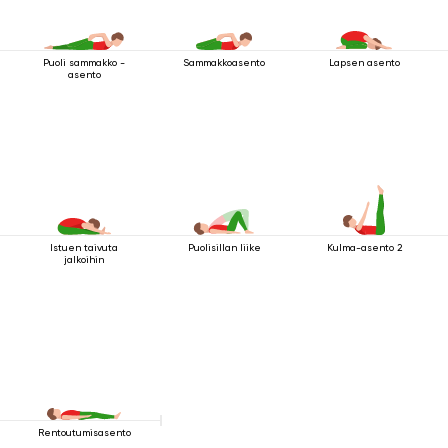
Puoli sammakko -
Sammakkoasento
Lapsen asento
asento
Istuen taivuta
Puolisillan liike
Kulma-asento 2
jalkoihin
Rentoutumisasento