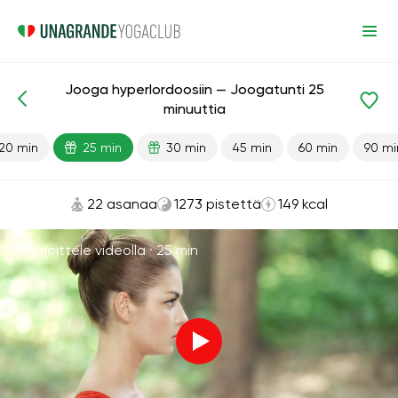
Jooga hyperlordoosiin — Joogatunti 25
Valmiit oppitunnit
Pieni selkä
Takaisin
minuuttia
20 min
25 min
30 min
45 min
60 min
90 mi
22 asanaa
1273 pistettä
149 kcal
Harjoittele videolla ·
25 min