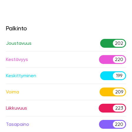
Palkinto
Joustavuus
202
Kestävyys
220
Keskittyminen
199
Voima
209
Liikkuvuus
223
Tasapaino
220