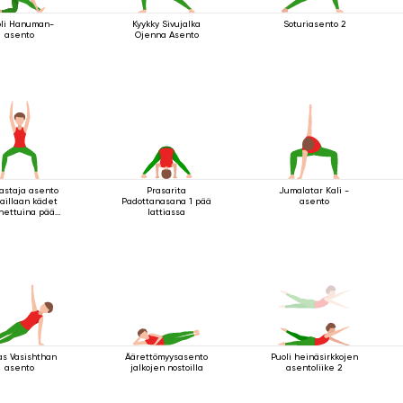
li Hanuman-
Kyykky Sivujalka
Soturiasento 2
asento
Ojenna Asento
astaja asento
Prasarita
Jumalatar Kali -
aillaan kädet
Padottanasana 1 pää
asento
nettuina pään
lattiassa
läpuolella
as Vasishthan
Äärettömyysasento
Puoli heinäsirkkojen
asento
jalkojen nostoilla
asentoliike 2