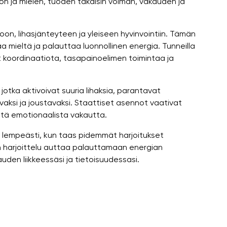
n ja mielen, tuoden takaisin voiman, vakauden ja
on, lihasjänteyteen ja yleiseen hyvinvointiin. Tämän
 mieltä ja palauttaa luonnollinen energia. Tunneilla
 koordinaatiota, tasapainoelimen toimintaa ja
 jotka aktivoivat suuria lihaksia, parantavat
ksi ja joustavaksi. Staattiset asennot vaativat
että emotionaalista vakautta.
 lempeästi, kun taas pidemmät harjoitukset
en harjoittelu auttaa palauttamaan energian
en liikkeessäsi ja tietoisuudessasi.