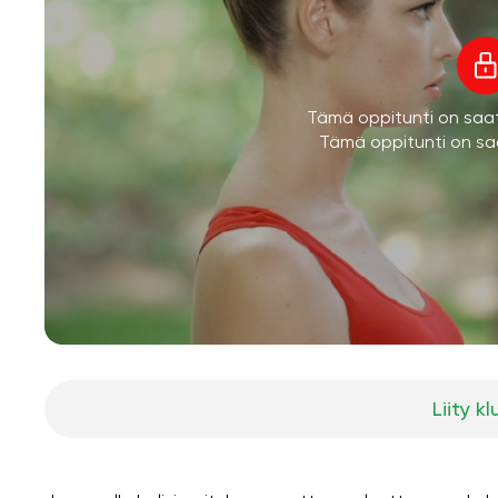
Tämä oppitunti on saatav
Tämä oppitunti on saa
Liity kl