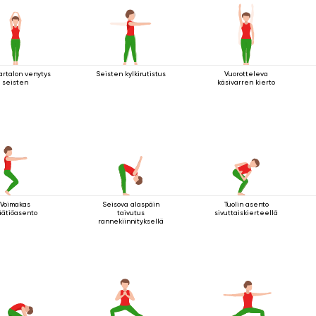
artalon venytys
Seisten kylkirutistus
Vuorotteleva
seisten
käsivarren kierto
Voimakas
Seisova alaspäin
Tuolin asento
äätiöasento
taivutus
sivuttaiskierteellä
rannekiinnityksellä