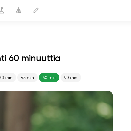
i 60 minuuttia
30 min
45 min
60 min
90 min
sielun lento
01:44
sisäinen rauha
01:27