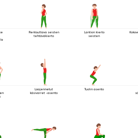
ke
Rentouttava seisten
Lantion kierto
Kokov
tehtäväkierto
seisten
lla
Laajennetut
Tuolin asento
nen
käsivarret -asento
s
ä