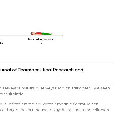
en
Rentoutumisasento
nto
3
ournal of Pharmaceutical Research and
ä terveyssuosituksia. Terveystieto on tarkoitettu yleiseen
onsultointia.
eella, suosittelemme neuvottelemaan asianmukaisen
i tarjoa lääkärin neuvoja. Käytät tai luotat sovelluksen