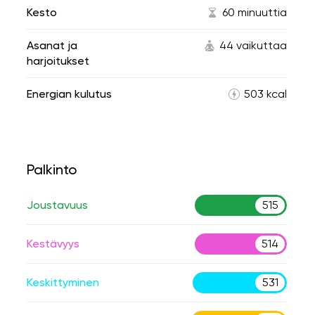
Kesto
60 minuuttia
Asanat ja
44 vaikuttaa
harjoitukset
Energian kulutus
503 kcal
Palkinto
Joustavuus
515
Kestävyys
514
Keskittyminen
531