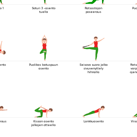
o 1
Soturi 3 -asento
Ratsastajan
Puo
tuella
poseeraus
ento
Puolikas lootuspuun
Seisova suora jalka
Rats
asento
sivuvenyttely
varp
hihnalla
ojen
y
raus
Kissan asento
Lankkuasento
Viis
jalkojen otteella