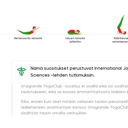
Veneasento vatsalla
Istuen taivuta
Kääntein
jalkoihin
vartaloase
Nämä suositukset perustuvat International J
Sciences -lehden tutkimuksiin.
Unagrande YogaClub -sovellus ei sisällä eikä voi sisältä
tiedotukseen, eikä se korvaa ammattitaitoista lääkärin k
Siksi, ennen kuin teet mitään sellaisen tiedon perust
lääketieteen asiantuntijan kanssa. Unagrande YogaClub e
sisältöön täysin omalla vastuullasi.