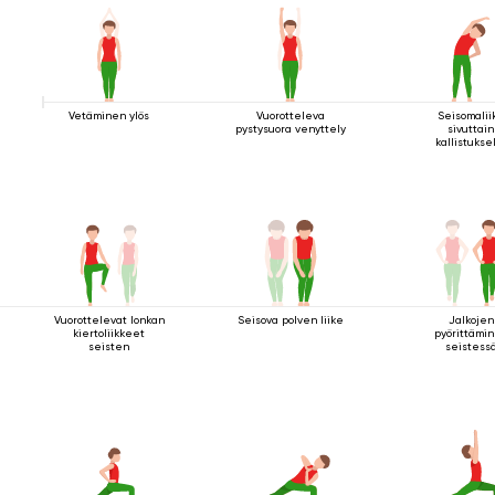
Vetäminen ylös
Vuorotteleva
Seisomalii
pystysuora venyttely
sivuttain
kallistukse
Vuorottelevat lonkan
Seisova polven liike
Jalkojen
kiertoliikkeet
pyörittämi
seisten
seistess