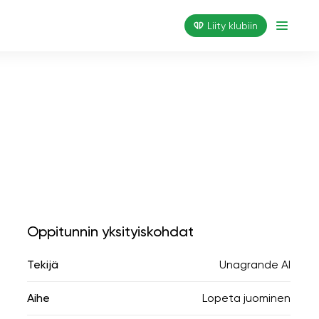
Liity klubiin
Oppitunnin yksityiskohdat
Tekijä
Unagrande AI
Aihe
Lopeta juominen