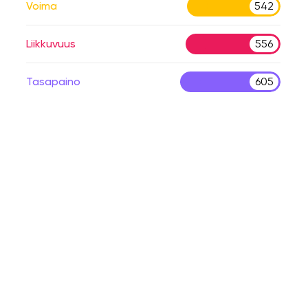
Voima
542
Liikkuvuus
556
Tasapaino
605