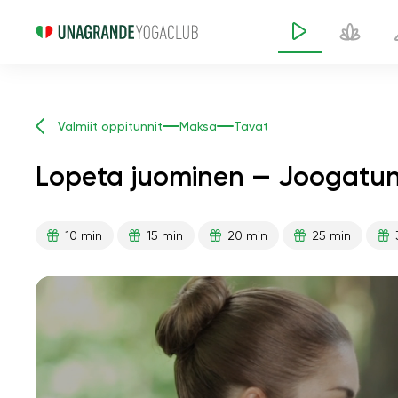
Valmiit oppitunnit
Maksa
Tavat
Lopeta juominen — Joogatunt
10 min
15 min
20 min
25 min