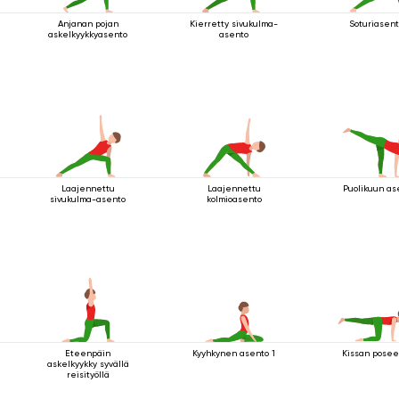
Anjanan pojan
Kierretty sivukulma-
Soturiasent
askelkyykkyasento
asento
Laajennettu
Laajennettu
Puolikuun as
sivukulma-asento
kolmioasento
Eteenpäin
Kyyhkynen asento 1
Kissan posee
askelkyykky syvällä
reisityöllä