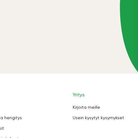
Yritys
Kirjoita meille
ja hengitys
Usein kysytyt kysymykset
sit