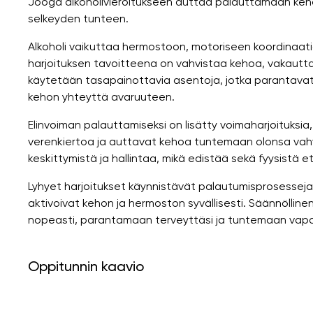
Jooga alkoholivieroitukseen auttaa palauttamaan keho
selkeyden tunteen.
Alkoholi vaikuttaa hermostoon, motoriseen koordinaatio
harjoituksen tavoitteena on vahvistaa kehoa, vakauttaa
käytetään tasapainottavia asentoja, jotka parantavat
kehon yhteyttä avaruuteen.
Elinvoiman palauttamiseksi on lisätty voimaharjoituksia,
verenkiertoa ja auttavat kehoa tuntemaan olonsa vahva
keskittymistä ja hallintaa, mikä edistää sekä fyysistä 
Lyhyet harjoitukset käynnistävät palautumisprosesseja
aktivoivat kehon ja hermoston syvällisesti. Säännöllin
nopeasti, parantamaan terveyttäsi ja tuntemaan vapaud
Oppitunnin kaavio