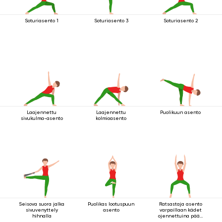
Soturiasento 1
Soturiasento 3
Soturiasento 2
Laajennettu
Laajennettu
Puolikuun asento
sivukulma-asento
kolmioasento
Seisova suora jalka
Puolikas lootuspuun
Ratsastaja asento
sivuvenyttely
asento
varpaillaan kädet
hihnalla
ojennettuina pään
yläpuolella