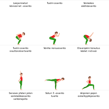
Laajennetut
Tuolin asento
Voimakas
käsivarret -asento
säätiöasento
Tuolin asento
Vanha norsuasento
Eteenpäin taivutus
sivuttaiskierteellä
kädet ristissä
Seisova yhden jalan
Soturi 3 -asento
Anjanan pojan
sammakkoasento
tuella
askelkyykkyasento
selkänojalla