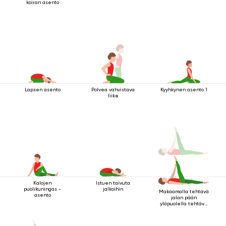
koiran asento
Lapsen asento
Polvea vahvistava
Kyyhkynen asento 1
liike
Kalojen
Istuen taivuta
puolikuningas -
jalkoihin
Makaamalla tehtävä
asento
jalan pään
yläpuolella tehtävä
kriya