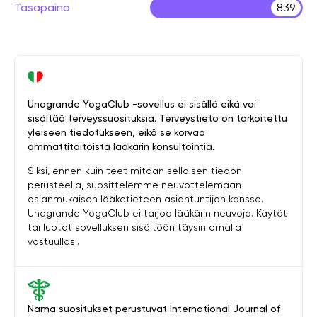
Tasapaino
839
Unagrande YogaClub -sovellus ei sisällä eikä voi
sisältää terveyssuosituksia. Terveystieto on tarkoitettu
yleiseen tiedotukseen, eikä se korvaa
ammattitaitoista lääkärin konsultointia.
Siksi, ennen kuin teet mitään sellaisen tiedon
perusteella, suosittelemme neuvottelemaan
asianmukaisen lääketieteen asiantuntijan kanssa.
Unagrande YogaClub ei tarjoa lääkärin neuvoja. Käytät
tai luotat sovelluksen sisältöön täysin omalla
vastuullasi.
Nämä suositukset perustuvat International Journal of