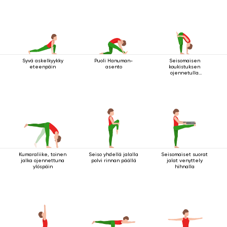
Syvä askelkyykky
Puoli Hanuman-
Seisomaisen
eteenpäin
asento
koukistuksen
ojennetulla
koukussa olevalla
jalalla ylös
Kumaraliike, toinen
Seiso yhdellä jalalla
Seisomaiset suorat
jalka ojennettuna
polvi rinnan päällä
jalat venyttely
ylöspäin
hihnalla