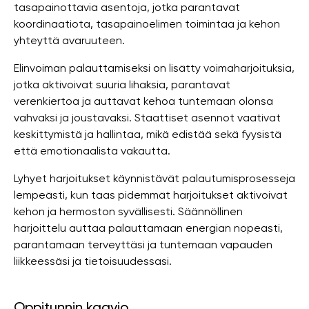
tasapainottavia asentoja, jotka parantavat
koordinaatiota, tasapainoelimen toimintaa ja kehon
yhteyttä avaruuteen.
Elinvoiman palauttamiseksi on lisätty voimaharjoituksia,
jotka aktivoivat suuria lihaksia, parantavat
verenkiertoa ja auttavat kehoa tuntemaan olonsa
vahvaksi ja joustavaksi. Staattiset asennot vaativat
keskittymistä ja hallintaa, mikä edistää sekä fyysistä
että emotionaalista vakautta.
Lyhyet harjoitukset käynnistävät palautumisprosesseja
lempeästi, kun taas pidemmät harjoitukset aktivoivat
kehon ja hermoston syvällisesti. Säännöllinen
harjoittelu auttaa palauttamaan energian nopeasti,
parantamaan terveyttäsi ja tuntemaan vapauden
liikkeessäsi ja tietoisuudessasi.
Oppitunnin kaavio