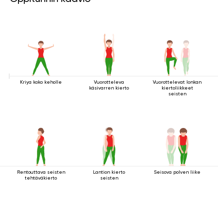
Kriya koko keholle
Vuorotteleva
Vuorottelevat lonkan
käsivarren kierto
kiertoliikkeet
seisten
Rentouttava seisten
Lantion kierto
Seisova polven liike
tehtäväkierto
seisten