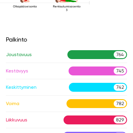
Olkapääseisonta
Rentoutumisasento
3
Palkinto
Joustavuus
764
Kestävyys
745
Keskittyminen
742
Voima
782
Liikkuvuus
829