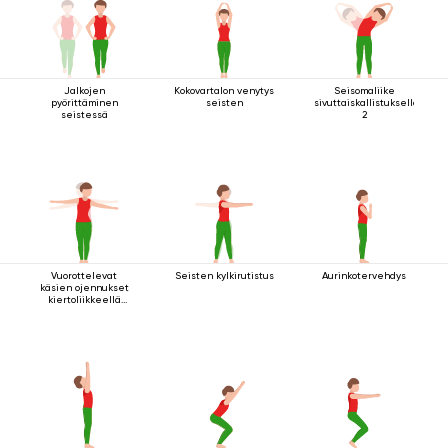
Jalkojen
Kokovartalon venytys
Seisomaliike
pyörittäminen
seisten
sivuttaiskallistuksella
seistessä
2
Vuorottelevat
Seisten kylkirutistus
Aurinkotervehdys
käsien ojennukset
kiertoliikkeellä
seisten