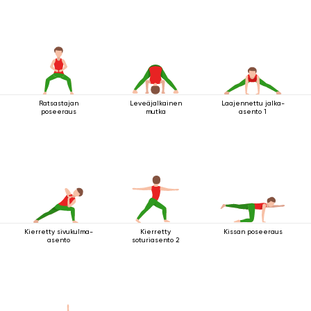
Ratsastajan
Leveäjalkainen
Laajennettu jalka-
poseeraus
mutka
asento 1
Kierretty sivukulma-
Kierretty
Kissan poseeraus
asento
soturiasento 2