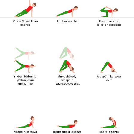
Viisas Vasishthan
Lankkuasento
Kissan asento
asento
jalkojen otteella
Yhden käden ja
Varvaskävely
Alaspäin katsova
yhden jalan
alaspäin
koira
lankkuliike
suuntautuvassa
koirassa
Ylöspäin katsova
Heinäsirkka-asento
Kobra-asento