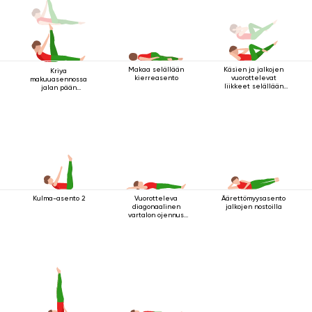
Makaa selällään
Käsien ja jalkojen
Kriya
kierreasento
vuorottelevat
makuuasennossa
liikkeet selällään
jalan pään
maatessa
yläpuolella 2
Kulma-asento 2
Vuorotteleva
Äärettömyysasento
diagonaalinen
jalkojen nostoilla
vartalon ojennus
makuuasennossa