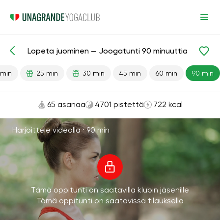
Lopeta juominen — Joogatunti 90 minuuttia
Valmiit oppitunnit
Maksa
Tavat
 min
25 min
30 min
45 min
60 min
90 min
65 asanaa
4701 pistettä
722 kcal
Harjoittele videolla ·
90 min
Tämä oppitunti on saatavilla klubin jäsenille
Tämä oppitunti on saatavissa tilauksella