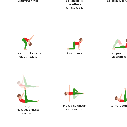
Vetäminen ylös
Seisomaliike
Seisten kylkiru
sivuttain
kallistuksella
Eteenpäin taivutus
Kissan liike
Vinyasa al
kädet ristissä
ylöspäin ko
Makaa selällään
Kulma-asent
Kriya
kiertävä liike
makuuasennossa
jalan pään
yläpuolella 2