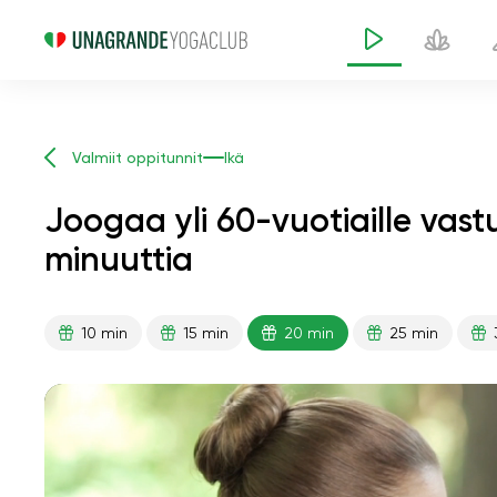
Valmiit oppitunnit
Ikä
Joogaa yli 60-vuotiaille vas
minuuttia
Joogaa yli 60-vuoti
10 min
15 min
20 min
25 min