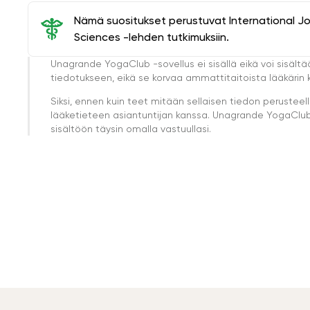
Nämä suositukset perustuvat International J
Sciences -lehden tutkimuksiin.
Unagrande YogaClub -sovellus ei sisällä eikä voi sisältä
tiedotukseen, eikä se korvaa ammattitaitoista lääkärin k
Siksi, ennen kuin teet mitään sellaisen tiedon perust
lääketieteen asiantuntijan kanssa. Unagrande YogaClub e
sisältöön täysin omalla vastuullasi.