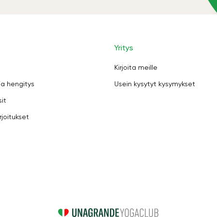
Yritys
Kirjoita meille
ja hengitys
Usein kysytyt kysymykset
sit
rjoitukset