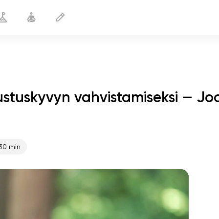
tustuskyvyn vahvistamiseksi — Jo
aille vastustuskyvyn vahvistamiseksi
20 min
30 min
sielun lento
01:44