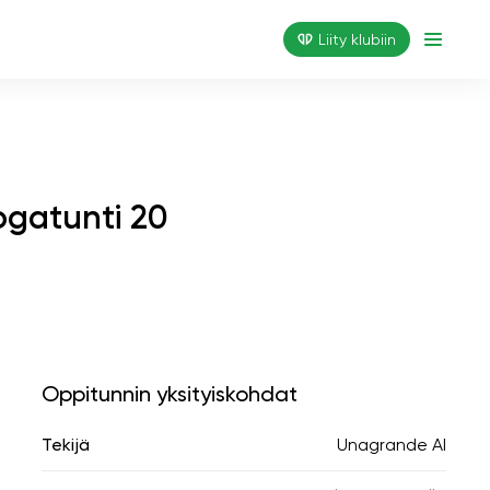
Liity klubiin
ogatunti 20
Oppitunnin yksityiskohdat
Tekijä
Unagrande AI