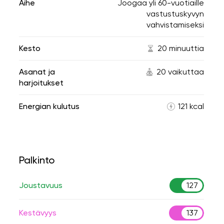
Aihe
Joogaa yli 60-vuotiaille
vastustuskyvyn
vahvistamiseksi
Kesto
20 minuuttia
Asanat ja
20 vaikuttaa
harjoitukset
Energian kulutus
121 kcal
Palkinto
Joustavuus
127
Kestävyys
137