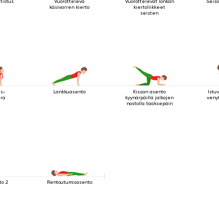
tistus
Vuorotteleva
Vuorottelevat lonkan
Seiso
käsivarren kierto
kiertoliikkeet
seisten
as-
Lankkuasento
Kissan asento
Istu
ira
kyynärpäillä jalkojen
veny
nostolla taaksepäin
o 2
Rentoutumisasento