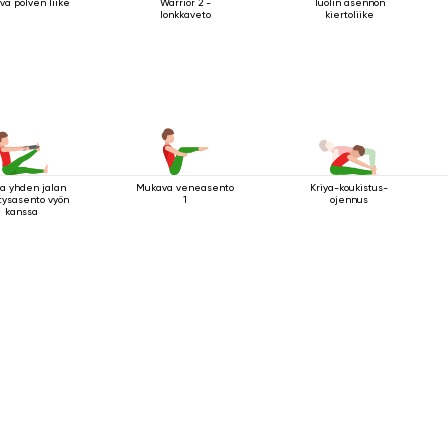
va polven liike
Warrior 2 -
Tuolin asennon
lonkkaveto
kiertoliike
va yhden jalan
Mukava veneasento
Kriya-koukistus-
tysasento vyön
1
ojennus
kanssa