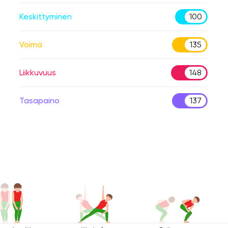
Keskittyminen
100
Voima
135
Liikkuvuus
148
Tasapaino
137