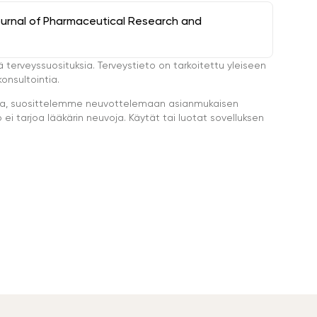
ournal of Pharmaceutical Research and
ä terveyssuosituksia. Terveystieto on tarkoitettu yleiseen
onsultointia.
eella, suosittelemme neuvottelemaan asianmukaisen
i tarjoa lääkärin neuvoja. Käytät tai luotat sovelluksen