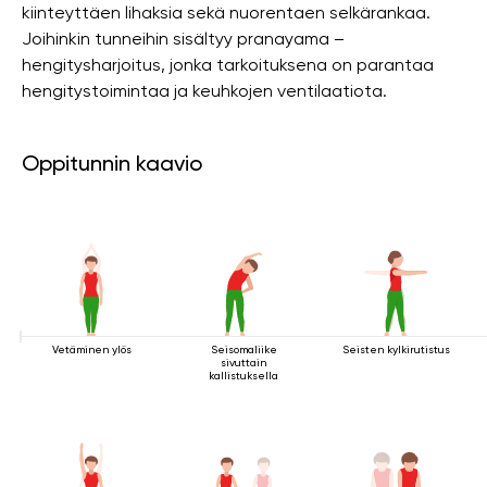
kiinteyttäen lihaksia sekä nuorentaen selkärankaa.
Joihinkin tunneihin sisältyy pranayama –
hengitysharjoitus, jonka tarkoituksena on parantaa
hengitystoimintaa ja keuhkojen ventilaatiota.
Oppitunnin kaavio
Vetäminen ylös
Seisomaliike
Seisten kylkirutistus
sivuttain
kallistuksella