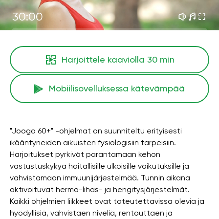
30:00
Harjoittele kaaviolla
30 min
Mobiilisovelluksessa kätevämpää
"Jooga 60+" -ohjelmat on suunniteltu erityisesti
ikääntyneiden aikuisten fysiologisiin tarpeisiin.
Harjoitukset pyrkivät parantamaan kehon
vastustuskykyä haitallisille ulkoisille vaikutuksille ja
vahvistamaan immuunijärjestelmää. Tunnin aikana
aktivoituvat hermo-lihas- ja hengitysjärjestelmät.
Kaikki ohjelmien liikkeet ovat toteutettavissa olevia ja
hyödyllisiä, vahvistaen niveliä, rentouttaen ja