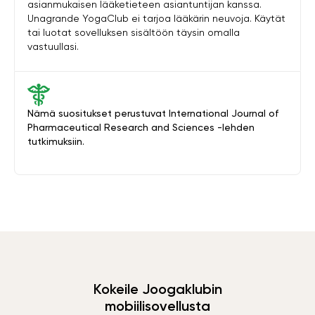
asianmukaisen lääketieteen asiantuntijan kanssa.
Unagrande YogaClub ei tarjoa lääkärin neuvoja. Käytät
tai luotat sovelluksen sisältöön täysin omalla
vastuullasi.
Nämä suositukset perustuvat International Journal of
Pharmaceutical Research and Sciences -lehden
tutkimuksiin.
Kokeile Joogaklubin
mobiilisovellusta