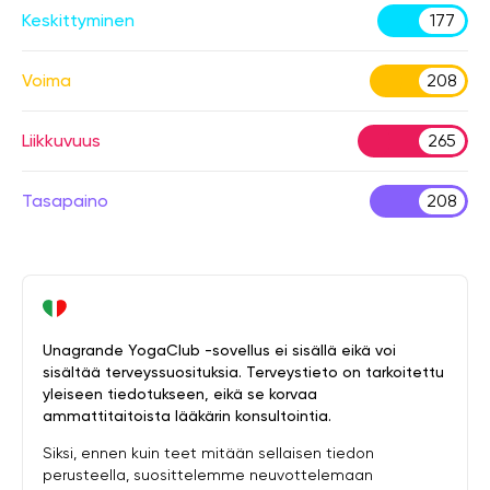
Keskittyminen
177
Voima
208
Liikkuvuus
265
Tasapaino
208
Unagrande YogaClub -sovellus ei sisällä eikä voi
sisältää terveyssuosituksia. Terveystieto on tarkoitettu
yleiseen tiedotukseen, eikä se korvaa
ammattitaitoista lääkärin konsultointia.
Siksi, ennen kuin teet mitään sellaisen tiedon
perusteella, suosittelemme neuvottelemaan