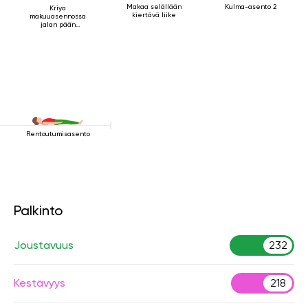
Makaa selällään
Kulma-asento 2
Kriya
kiertävä liike
makuuasennossa
jalan pään
yläpuolella 2
Rentoutumisasento
Palkinto
Joustavuus
232
Kestävyys
218