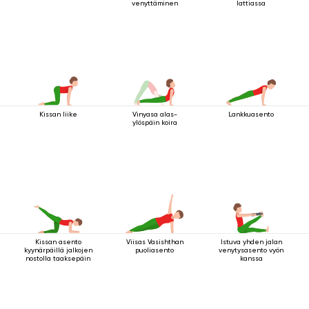
venyttäminen
lattiassa
Kissan liike
Vinyasa alas-
Lankkuasento
ylöspäin koira
Kissan asento
Viisas Vasishthan
Istuva yhden jalan
kyynärpäillä jalkojen
puoliasento
venytysasento vyön
nostolla taaksepäin
kanssa