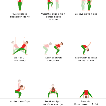
Vuorotteleva
Vuorottelevat lonkan
Seisova polven liike
käsivarren kierto
kiertoliikkeet
seisten
Warrior 2 -
Tuolin asennon
Eteenpäin taivutus
lonkkaveto
kiertoliike
kädet ristissä
Vanha norsu Kriya
Lantionpohjan
Prasarita
vahvistaminen ja
Padottanasana 1 pää