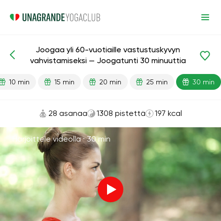
Joogaa yli 60-vuotiaille vastustuskyvyn
Valmiit oppitunnit
Ikä
vahvistamiseksi — Joogatunti 30 minuuttia
10 min
15 min
20 min
25 min
30 min
28 asanaa
1308 pistettä
197 kcal
Harjoittele videolla ·
30 min