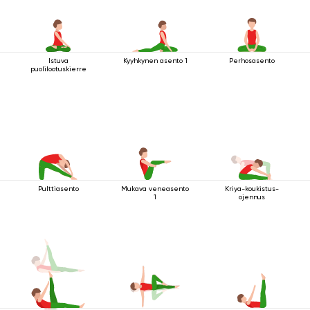
Istuva
Kyyhkynen asento 1
Perhosasento
puolilootuskierre
Pulttiasento
Mukava veneasento
Kriya-koukistus-
1
ojennus