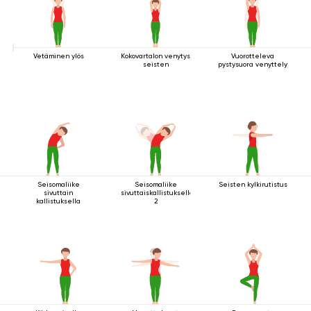
Vetäminen ylös
Kokovartalon venytys
Vuorotteleva
seisten
pystysuora venyttely
Seisomaliike
Seisomaliike
Seisten kylkirutistus
sivuttain
sivuttaiskallistuksella
kallistuksella
2