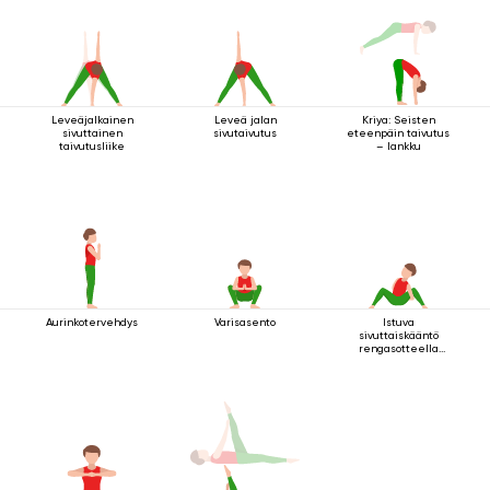
Leveäjalkainen
Leveä jalan
Kriya: Seisten
sivuttainen
sivutaivutus
eteenpäin taivutus
taivutusliike
– lankku
Aurinkotervehdys
Varisasento
Istuva
sivuttaiskääntö
rengasotteella
polven alla