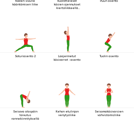
Käden sivulle
Vuorottelevat
Puun asento
kääntämisen liike
käsien ojennukset
kiertoliikkeellä
seisten
Soturiasento 2
Laajennetut
Tuolin asento
käsivarret -asento
Seisova alaspäin
Kehon etulinjan
Seisomakäsivarsien
taivutus
venytysliike
vahvistamisliike
rannekiinnityksellä