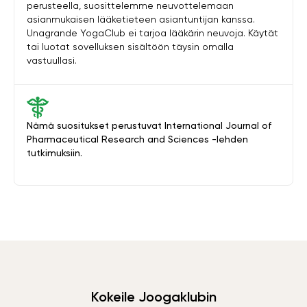
perusteella, suosittelemme neuvottelemaan
asianmukaisen lääketieteen asiantuntijan kanssa.
Unagrande YogaClub ei tarjoa lääkärin neuvoja. Käytät
tai luotat sovelluksen sisältöön täysin omalla
vastuullasi.
Nämä suositukset perustuvat International Journal of
Pharmaceutical Research and Sciences -lehden
tutkimuksiin.
Kokeile Joogaklubin