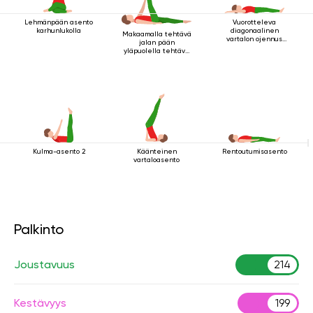
Lehmänpään asento
Vuorotteleva
karhunlukolla
diagonaalinen
Makaamalla tehtävä
vartalon ojennus
jalan pään
makuuasennossa
yläpuolella tehtävä
kriya
Kulma-asento 2
Käänteinen
Rentoutumisasento
vartaloasento
Palkinto
Joustavuus
214
Kestävyys
199