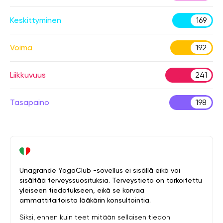
Keskittyminen
169
Voima
192
Liikkuvuus
241
Tasapaino
198
Unagrande YogaClub -sovellus ei sisällä eikä voi
sisältää terveyssuosituksia. Terveystieto on tarkoitettu
yleiseen tiedotukseen, eikä se korvaa
ammattitaitoista lääkärin konsultointia.
Siksi, ennen kuin teet mitään sellaisen tiedon