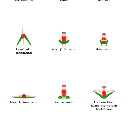
Leveä jalan
Avoin jänisasento
Varisasento
sivutaivutus
Istuva kulma-asento
Perhosasento
Tasapainottava
kulma-asento jalat
levitettyinä