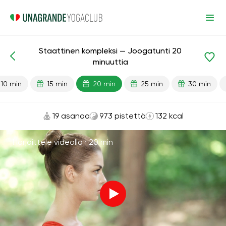
Staattinen kompleksi — Joogatunti 20
Valmiit oppitunnit
Energia
minuuttia
10 min
15 min
20 min
25 min
30 min
19 asanaa
973 pistettä
132 kcal
Harjoittele videolla ·
20 min