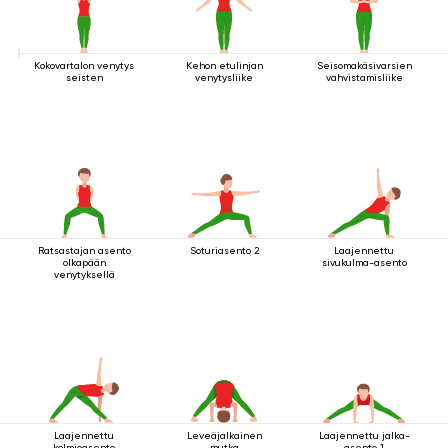
Kokovartalon venytys
Kehon etulinjan
Seisomakäsivarsien
seisten
venytysliike
vahvistamisliike
Ratsastajan asento
Soturiasento 2
Laajennettu
olkapään
sivukulma-asento
venytyksellä
Laajennettu
Leveäjalkainen
Laajennettu jalka-
kolmioasento
mutka
asento 1