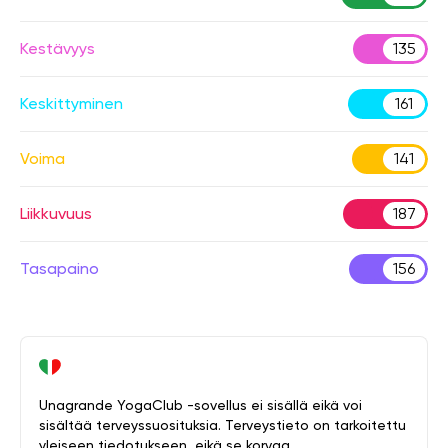
Kestävyys
135
Keskittyminen
161
Voima
141
Liikkuvuus
187
Tasapaino
156
Unagrande YogaClub -sovellus ei sisällä eikä voi
sisältää terveyssuosituksia. Terveystieto on tarkoitettu
yleiseen tiedotukseen, eikä se korvaa