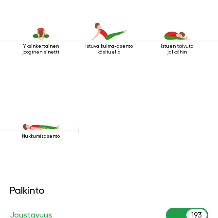
Yksinkertainen
Istuva kulma-asento
Istuen taivuta
jooginen sinetti
käsituella
jalkoihin
Nukkumisasento
Palkinto
Joustavuus
193