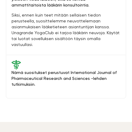
ammattitaitoista lääkärin konsultointia.
Siksi, ennen kuin teet mitään sellaisen tiedon
perusteella, suosittelemme neuvottelemaan
asianmukaisen lääketieteen asiantuntijan kanssa.
Unagrande YogaClub ei tarjoa lääkärin neuvoja. Käytät
tai luotat sovelluksen sisältöön täysin omalla
vastuullasi.
Nämä suositukset perustuvat International Journal of
Pharmaceutical Research and Sciences -lehden
tutkimuksiin.