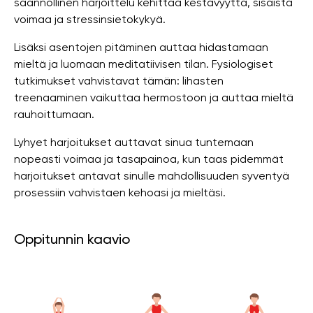
säännöllinen harjoittelu kehittää kestävyyttä, sisäistä
voimaa ja stressinsietokykyä.
Lisäksi asentojen pitäminen auttaa hidastamaan
mieltä ja luomaan meditatiivisen tilan. Fysiologiset
tutkimukset vahvistavat tämän: lihasten
treenaaminen vaikuttaa hermostoon ja auttaa mieltä
rauhoittumaan.
Lyhyet harjoitukset auttavat sinua tuntemaan
nopeasti voimaa ja tasapainoa, kun taas pidemmät
harjoitukset antavat sinulle mahdollisuuden syventyä
prosessiin vahvistaen kehoasi ja mieltäsi.
Oppitunnin kaavio