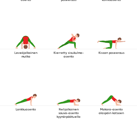
Leveäjalkainen
Kierretty sivukulma-
Kissan poseeraus
mutka
asento
Lankkuasento
Nelijalkainen
Makara-asento
sauva-asento
alaspäin katsoen
kyynärpäätuella