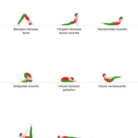
Alaspäin katsova
Ylöspäin katsova
Heinäsirkka-asento
koira
koiran asento
Simpukka-asento
Istuen taivuta
Istuva veneasento
jalkoihin