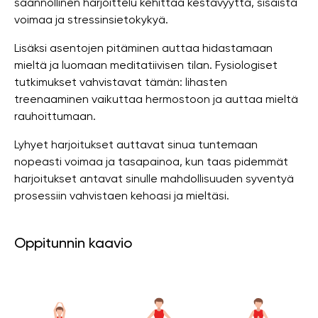
säännöllinen harjoittelu kehittää kestävyyttä, sisäistä
voimaa ja stressinsietokykyä.
Lisäksi asentojen pitäminen auttaa hidastamaan
mieltä ja luomaan meditatiivisen tilan. Fysiologiset
tutkimukset vahvistavat tämän: lihasten
treenaaminen vaikuttaa hermostoon ja auttaa mieltä
rauhoittumaan.
Lyhyet harjoitukset auttavat sinua tuntemaan
nopeasti voimaa ja tasapainoa, kun taas pidemmät
harjoitukset antavat sinulle mahdollisuuden syventyä
prosessiin vahvistaen kehoasi ja mieltäsi.
Oppitunnin kaavio