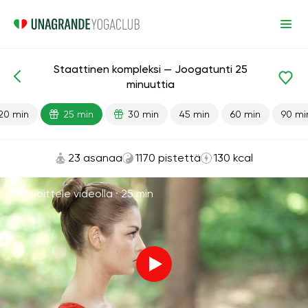
Staattinen kompleksi — Joogatunti 25
Valmiit oppitunnit
Energia
minuuttia
20 min
25 min
30 min
45 min
60 min
90 mi
23 asanaa
1170 pistettä
130 kcal
Harjoittele videolla ·
25 min