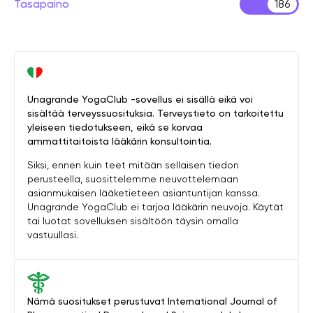
Tasapaino
186
Unagrande YogaClub -sovellus ei sisällä eikä voi
sisältää terveyssuosituksia. Terveystieto on tarkoitettu
yleiseen tiedotukseen, eikä se korvaa
ammattitaitoista lääkärin konsultointia.
Siksi, ennen kuin teet mitään sellaisen tiedon
perusteella, suosittelemme neuvottelemaan
asianmukaisen lääketieteen asiantuntijan kanssa.
Unagrande YogaClub ei tarjoa lääkärin neuvoja. Käytät
tai luotat sovelluksen sisältöön täysin omalla
vastuullasi.
Nämä suositukset perustuvat International Journal of