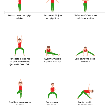
Kokovartalon venytys
Kehon etulinjan
Seisomakäsivarsien
seisten
venytysliike
vahvistamisliike
Ratsastaja asento
Kyykky Sivujalka
Laajennettu jalka-
varpaillaan kädet
Ojenna Asento
asento 1
ojennettuina pään
yläpuolella
Puolikas lootuspuun
Ratsastajan
Laajennettu
asento
poseeraus
kolmioasento