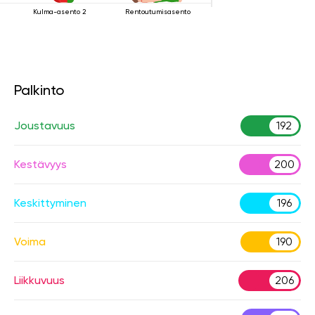
Kulma-asento 2
Rentoutumisasento
Palkinto
Joustavuus
192
Kestävyys
200
Keskittyminen
196
Voima
190
Liikkuvuus
206