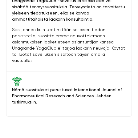
Unagrande YogaClub -sovellus ei sisällä eikä voi
sisältää terveyssuosituksia. Terveystieto on tarkoitettu
yleiseen tiedotukseen, eikä se korvaa
ammattitaitoista lääkärin konsultointia.
Siksi, ennen kuin teet mitään sellaisen tiedon
perusteella, suosittelemme neuvottelemaan
asianmukaisen lääketieteen asiantuntijan kanssa.
Unagrande YogaClub ei tarjoa lääkärin neuvoja. Käytät
tai luotat sovelluksen sisältöön täysin omalla
vastuullasi.
Nämä suositukset perustuvat International Journal of
Pharmaceutical Research and Sciences -lehden
tutkimuksiin.