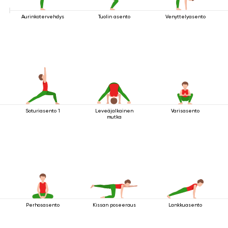
Aurinkotervehdys
Tuolin asento
Venyttelyasento
Soturiasento 1
Leveäjalkainen
Varisasento
mutka
Perhosasento
Kissan poseeraus
Lankkuasento