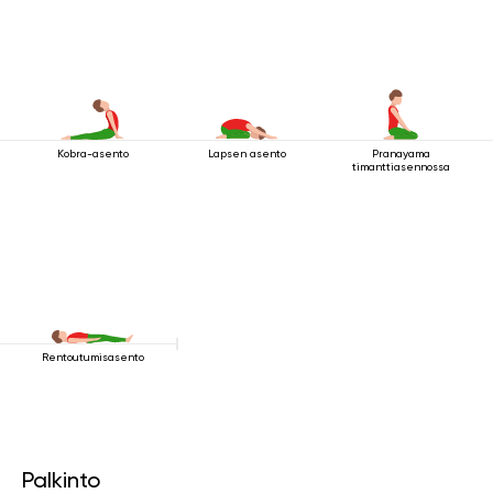
Kobra-asento
Lapsen asento
Pranayama
timanttiasennossa
Rentoutumisasento
Palkinto