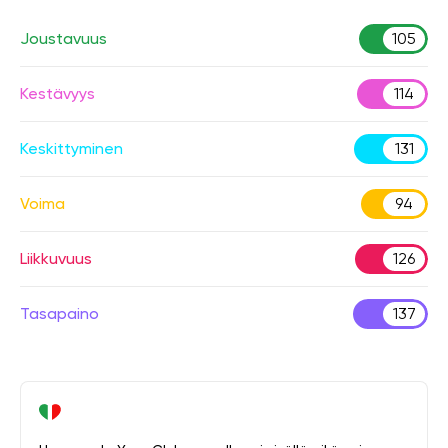
Joustavuus
105
Kestävyys
114
Keskittyminen
131
Voima
94
Liikkuvuus
126
Tasapaino
137