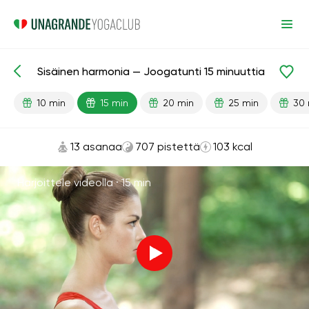
Sisäinen harmonia — Joogatunti 15 minuuttia
Valmiit oppitunnit
Stressiä lievittävä
10 min
15 min
20 min
25 min
30 
13 asanaa
707 pistettä
103 kcal
Harjoittele videolla ·
15 min