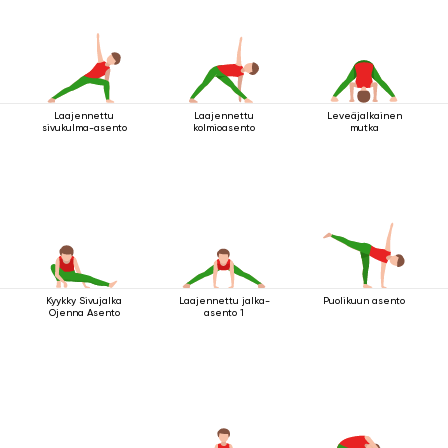
Laajennettu
Laajennettu
Leveäjalkainen
sivukulma-asento
kolmioasento
mutka
Kyykky Sivujalka
Laajennettu jalka-
Puolikuun asento
Ojenna Asento
asento 1