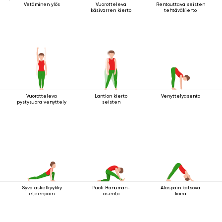
Vetäminen ylös
Vuorotteleva
Rentouttava seisten
käsivarren kierto
tehtäväkierto
Vuorotteleva
Lantion kierto
Venyttelyasento
pystysuora venyttely
seisten
Syvä askelkyykky
Puoli Hanuman-
Alaspäin katsova
eteenpäin
asento
koira