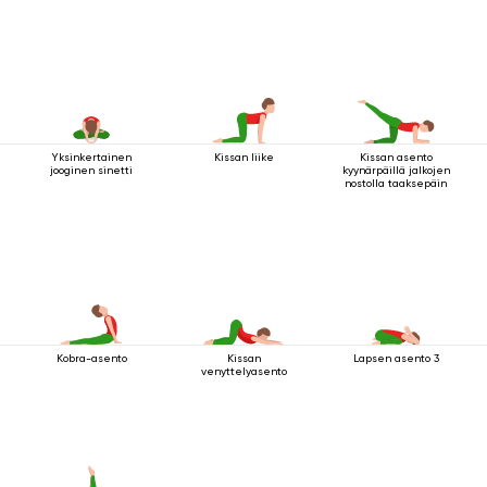
Yksinkertainen
Kissan liike
Kissan asento
jooginen sinetti
kyynärpäillä jalkojen
nostolla taaksepäin
Kobra-asento
Kissan
Lapsen asento 3
venyttelyasento