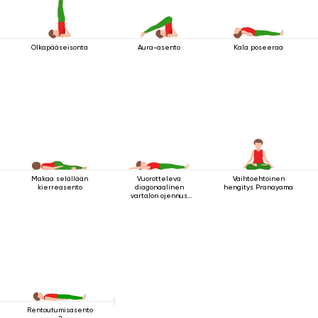
Olkapääseisonta
Aura-asento
Kala poseeraa
Makaa selällään
Vuorotteleva
Vaihtoehtoinen
kierreasento
diagonaalinen
hengitys Pranayama
vartalon ojennus
makuuasennossa
Rentoutumisasento