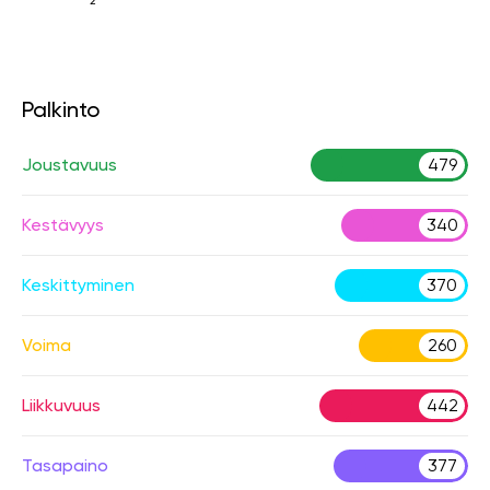
2
Palkinto
Joustavuus
479
Kestävyys
340
Keskittyminen
370
Voima
260
Liikkuvuus
442
Tasapaino
377