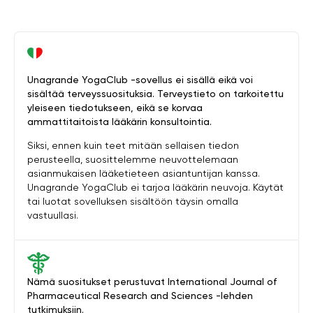
Unagrande YogaClub -sovellus ei sisällä eikä voi
sisältää terveyssuosituksia. Terveystieto on tarkoitettu
yleiseen tiedotukseen, eikä se korvaa
ammattitaitoista lääkärin konsultointia.
Siksi, ennen kuin teet mitään sellaisen tiedon
perusteella, suosittelemme neuvottelemaan
asianmukaisen lääketieteen asiantuntijan kanssa.
Unagrande YogaClub ei tarjoa lääkärin neuvoja. Käytät
tai luotat sovelluksen sisältöön täysin omalla
vastuullasi.
Nämä suositukset perustuvat International Journal of
Pharmaceutical Research and Sciences -lehden
tutkimuksiin.