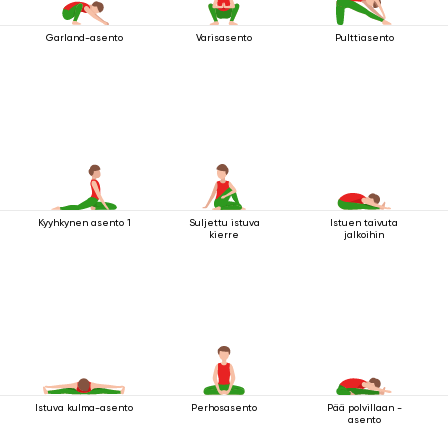
Garland-asento
Varisasento
Pulttiasento
Kyyhkynen asento 1
Suljettu istuva
Istuen taivuta
kierre
jalkoihin
Istuva kulma-asento
Perhosasento
Pää polvillaan -
asento