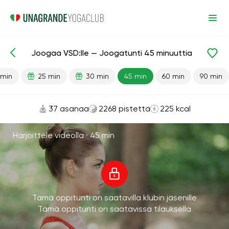
Joogaa VSD:lle — Joogatunti 45 minuuttia
Valmiit oppitunnit
Stressiä lievittävä
Kardio
 min
25 min
30 min
45 min
60 min
90 min
37 asanaa
2268 pistettä
225 kcal
Harjoittele videolla ·
45 min
Tämä oppitunti on saatavilla klubin jäsenille
Tämä oppitunti on saatavissa tilauksella