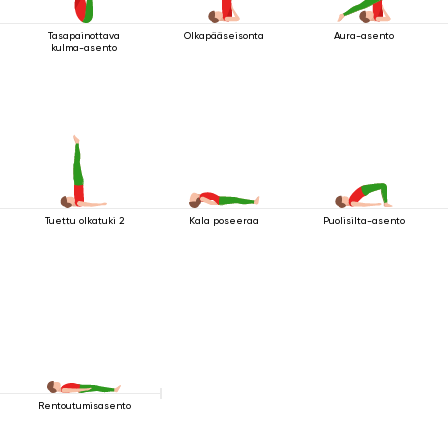
Tasapainottava
Olkapääseisonta
Aura-asento
kulma-asento
Tuettu olkatuki 2
Kala poseeraa
Puolisilta-asento
Rentoutumisasento