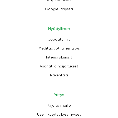
App Storessa
Google Playssa
Hyödyllinen
Joogatunnit
Meditaatiot ja hengitys
Intensiivikurssit
Asanat ja harjoitukset
Rakentaja
Yritys
Kirjoita meille
Usein kysytyt kysymykset