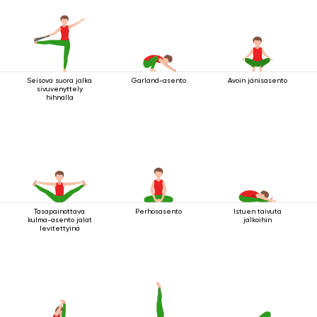
Seisova suora jalka
Garland-asento
Avoin jänisasento
sivuvenyttely
hihnalla
Tasapainottava
Perhosasento
Istuen taivuta
kulma-asento jalat
jalkoihin
levitettyinä