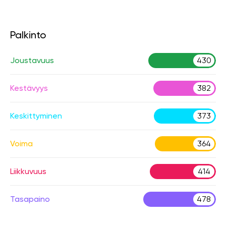
Palkinto
Joustavuus
430
Kestävyys
382
Keskittyminen
373
Voima
364
Liikkuvuus
414
Tasapaino
478