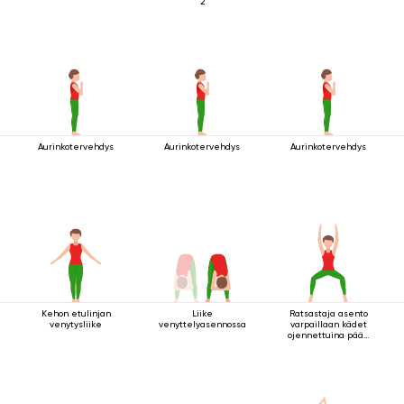
2
Aurinkotervehdys
Aurinkotervehdys
Aurinkotervehdys
Kehon etulinjan
Liike
Ratsastaja asento
venytysliike
venyttelyasennossa
varpaillaan kädet
ojennettuina pään
yläpuolella