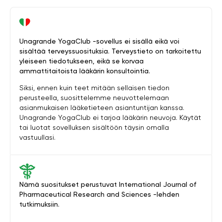
Unagrande YogaClub -sovellus ei sisällä eikä voi
sisältää terveyssuosituksia. Terveystieto on tarkoitettu
yleiseen tiedotukseen, eikä se korvaa
ammattitaitoista lääkärin konsultointia.
Siksi, ennen kuin teet mitään sellaisen tiedon
perusteella, suosittelemme neuvottelemaan
asianmukaisen lääketieteen asiantuntijan kanssa.
Unagrande YogaClub ei tarjoa lääkärin neuvoja. Käytät
tai luotat sovelluksen sisältöön täysin omalla
vastuullasi.
Nämä suositukset perustuvat International Journal of
Pharmaceutical Research and Sciences -lehden
tutkimuksiin.