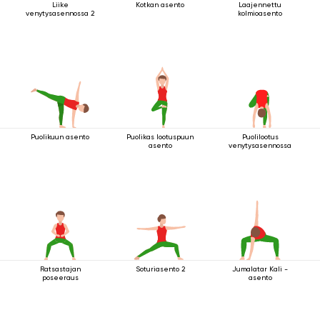
Liike
Kotkan asento
Laajennettu
venytysasennossa 2
kolmioasento
Puolikuun asento
Puolikas lootuspuun
Puolilootus
asento
venytysasennossa
Ratsastajan
Soturiasento 2
Jumalatar Kali -
poseeraus
asento