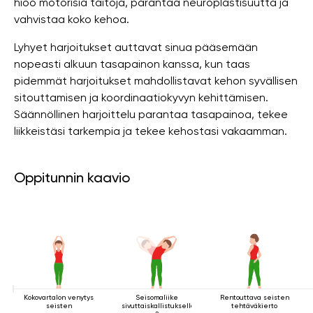
hioo motorisia taitoja, parantaa neuroplastisuutta ja
vahvistaa koko kehoa.
Lyhyet harjoitukset auttavat sinua pääsemään
nopeasti alkuun tasapainon kanssa, kun taas
pidemmät harjoitukset mahdollistavat kehon syvällisen
sitouttamisen ja koordinaatiokyvyn kehittämisen.
Säännöllinen harjoittelu parantaa tasapainoa, tekee
liikkeistäsi tarkempia ja tekee kehostasi vakaamman.
Oppitunnin kaavio
Kokovartalon venytys
Seisomaliike
Rentouttava seisten
seisten
sivuttaiskallistuksella
tehtäväkierto