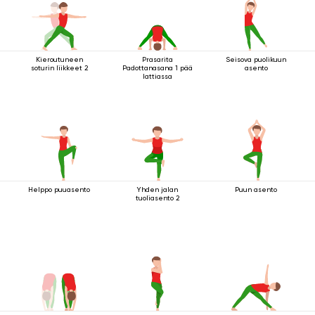
Kieroutuneen
Prasarita
Seisova puolikuun
soturin liikkeet 2
Padottanasana 1 pää
asento
lattiassa
Helppo puuasento
Yhden jalan
Puun asento
tuoliasento 2