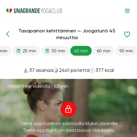
Tasapainon kehittäminen — Joogatunti 45
Valmiit oppitunnit
Saldo
minuuttia
 min
25 min
30 min
45 min
60 min
90 min
37 asanaa
2441 pistettä
377 kcal
Harjoittele videolla ·
45 min
Tämä oppitunti on saatavilla klubin jäsenille
Tämä oppitunti on saatavissa tilauksella