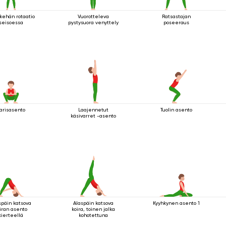
kehän rotaatio
Vuorotteleva
Ratsastajan
seisoessa
pystysuora venyttely
poseeraus
arisasento
Laajennetut
Tuolin asento
käsivarret -asento
späin katsova
Alaspäin katsova
Kyyhkynen asento 1
iran asento
koira, toinen jalka
kierteellä
kohotettuna