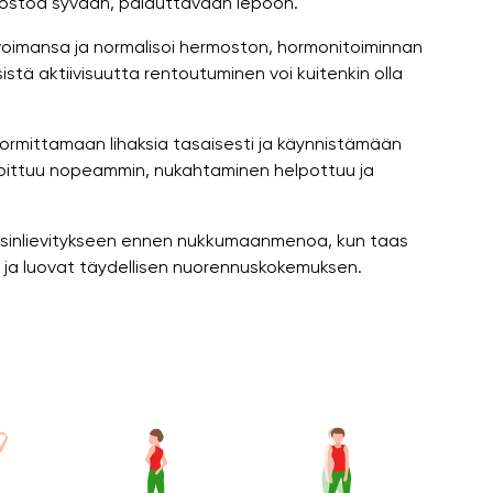
ostoa syvään, palauttavaan lepoon.
oimansa ja normalisoi hermoston, hormonitoiminnan
sistä aktiivisuutta rentoutuminen voi kuitenkin olla
uormittamaan lihaksia tasaisesti ja käynnistämään
hoittuu nopeammin, nukahtaminen helpottuu ja
ressinlievitykseen ennen nukkumaanmenoa, kun taas
ja luovat täydellisen nuorennuskokemuksen.