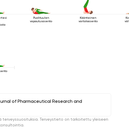
rtesi
Puolituulen
Käänteinen
Ko
vapautusasento
vartaloasento
väl
osta
sento
ournal of Pharmaceutical Research and
ä terveyssuosituksia. Terveystieto on tarkoitettu yleiseen
onsultointia.