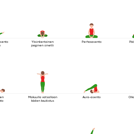
asento
Yksinkertainen
Perhosasento
Pää
a
jooginen sinetti
nen
Makuulla vatsallaan
Aura-asento
Olk
nto
käden koukistus