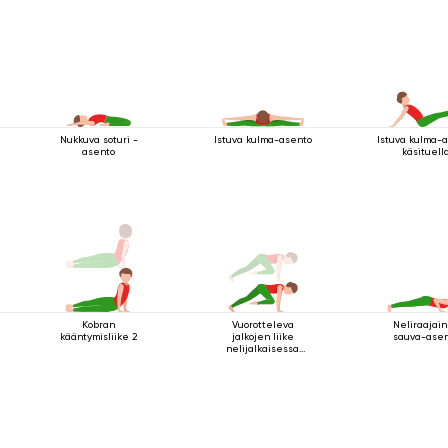
Nukkuva soturi -
Istuva kulma-asento
Istuva kulma-
asento
käsituell
Kobran
Vuorotteleva
Neliraajai
kääntymisliike 2
jalkojen liike
sauva-ase
nelijalkaisessa
sauva-asennossa