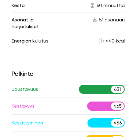
Kesto
60 minuuttia
Asanat ja
51 asanaan
harjoitukset
Energian kulutus
440 kcal
Palkinto
Joustavuus
631
Kestävyys
465
Keskittyminen
456