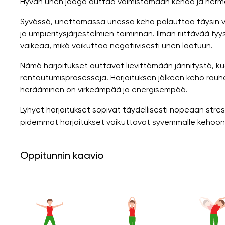
Hyvän unen jooga auttaa valmistamaan kehoa ja herm
Syvässä, unettomassa unessa keho palauttaa täysin v
ja umpieritysjärjestelmien toiminnan. Ilman riittävää fyy
vaikeaa, mikä vaikuttaa negatiivisesti unen laatuun.
Nämä harjoitukset auttavat lievittämään jännitystä, k
rentoutumisprosesseja. Harjoituksen jälkeen keho rau
herääminen on virkeämpää ja energisempää.
Lyhyet harjoitukset sopivat täydellisesti nopeaan st
pidemmät harjoitukset vaikuttavat syvemmälle kehoon 
Oppitunnin kaavio