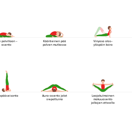
 polvillaan -
Käänteinen pää
Vinyasa alas-
asento
polven mutkassa
ylöspäin koira
apääseisonta
Aura-asento jalat
Laajakulmainen
siepattuina
makuuasento
jalkojen otteella