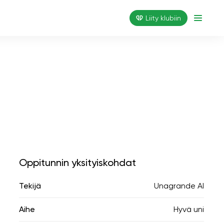
Liity klubiin
Oppitunnin yksityiskohdat
Tekijä
Unagrande AI
Aihe
Hyvä uni