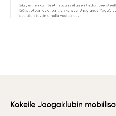
Siksi, ennen kuin teet mitään sellaisen tiedon perust
lääketieteen asiantuntijan kanssa. Unagrande YogaClub e
sisältöön täysin omalla vastuullasi.
Kokeile Joogaklubin mobiiliso