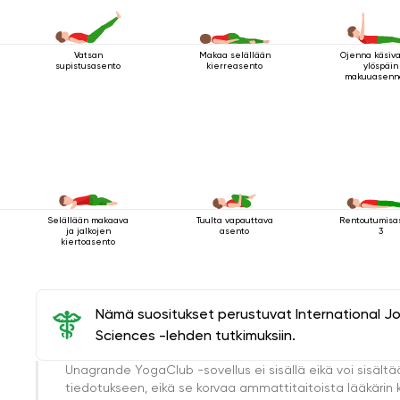
Vatsan
Makaa selällään
Ojenna käsiva
supistusasento
kierreasento
ylöspäin
makuuasenn
Selällään makaava
Tuulta vapauttava
Rentoutumisa
ja jalkojen
asento
3
kiertoasento
Nämä suositukset perustuvat International J
Sciences -lehden tutkimuksiin.
Unagrande YogaClub -sovellus ei sisällä eikä voi sisältä
tiedotukseen, eikä se korvaa ammattitaitoista lääkärin k