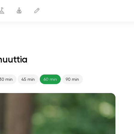
nuuttia
30 min
45 min
60 min
90 min
sielun lento
01:44
sisäinen rauha
01:27