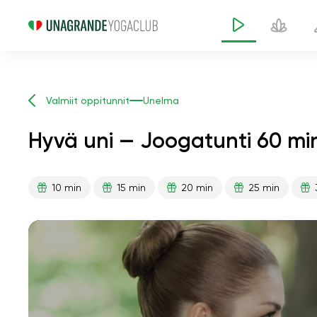
Valmiit oppitunnit
Unelma
Hyvä uni — Joogatunti 60 mi
10 min
15 min
20 min
25 min