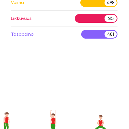
Voima
498
Liikkuvuus
615
Tasapaino
481