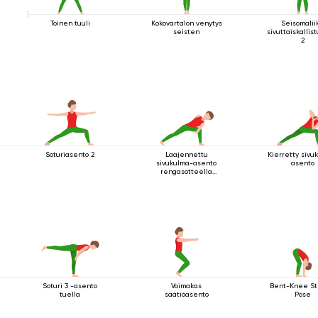
Toinen tuuli
Kokovartalon venytys
Seisomalii
seisten
sivuttaiskallis
2
Soturiasento 2
Laajennettu
Kierretty sivu
sivukulma-asento
asento
rengasotteella
polven alapuolelta
Soturi 3 -asento
Voimakas
Bent-Knee St
tuella
säätiöasento
Pose