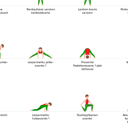
ke
Rentouttava seisten
Lantion kierto
Rinta
tuksella
tehtäväkierto
seisten
kulma-
Laajennettu jalka-
Prasarita
V
asento 1
Padottanasana 1 pää
lattiassa
retch
Laajennettu
Puolikyyhkynen
Ala
liskoasento 1
asento
ko