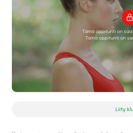
Tämä oppitunti on saatav
Tämä oppitunti on saa
Liity kl