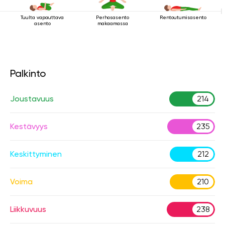
Tuulta vapauttava
Perhosasento
Rentoutumisasento
asento
makaamassa
Palkinto
Joustavuus
214
Kestävyys
235
Keskittyminen
212
Voima
210
Liikkuvuus
238