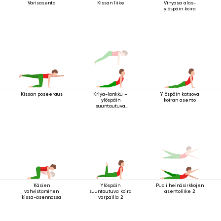
Varisasento
Kissan liike
Vinyasa alas-
ylöspäin koira
Kissan poseeraus
Ylöspäin katsova
Kriya-lankku –
koiran asento
ylöspäin
suuntautuva
koiraharjoitus
Käsien
Ylöspäin
Puoli heinäsirkkojen
vahvistaminen
suuntautuva koira
asentoliike 2
kissa-asennossa
varpailla 2