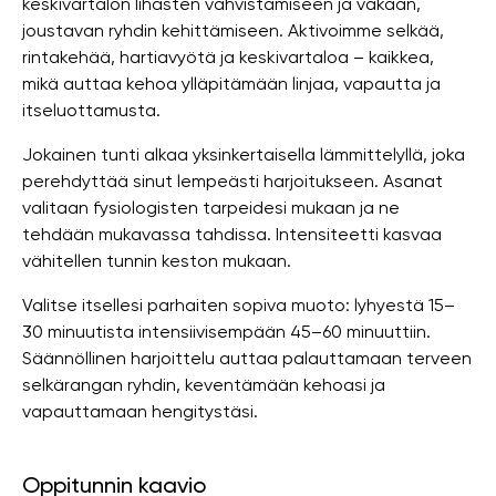
keskivartalon lihasten vahvistamiseen ja vakaan,
joustavan ryhdin kehittämiseen. Aktivoimme selkää,
rintakehää, hartiavyötä ja keskivartaloa – kaikkea,
mikä auttaa kehoa ylläpitämään linjaa, vapautta ja
itseluottamusta.
Jokainen tunti alkaa yksinkertaisella lämmittelyllä, joka
perehdyttää sinut lempeästi harjoitukseen. Asanat
valitaan fysiologisten tarpeidesi mukaan ja ne
tehdään mukavassa tahdissa. Intensiteetti kasvaa
vähitellen tunnin keston mukaan.
Valitse itsellesi parhaiten sopiva muoto: lyhyestä 15–
30 minuutista intensiivisempään 45–60 minuuttiin.
Säännöllinen harjoittelu auttaa palauttamaan terveen
selkärangan ryhdin, keventämään kehoasi ja
vapauttamaan hengitystäsi.
Oppitunnin kaavio