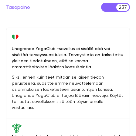
Tasapaino
237
Unagrande YogaClub -sovellus ei sisällä eikä voi
sisältää terveyssuosituksia. Terveystieto on tarkoitettu
yleiseen tiedotukseen, eikä se korvaa
ammattitaitoista lääkärin konsultointia.
Siksi, ennen kuin teet mitään sellaisen tiedon
perusteella, suosittelemme neuvottelemaan
asianmukaisen lääketieteen asiantuntijan kanssa.
Unagrande YogaClub ei tarjoa lääkärin neuvoja. Käytät
tai luotat sovelluksen sisältöön täysin omalla
vastuullasi.