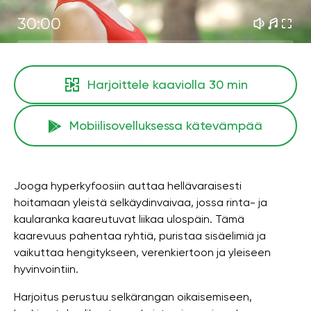
30:00
Harjoittele kaaviolla
30 min
Mobiilisovelluksessa kätevämpää
Jooga hyperkyfoosiin auttaa hellävaraisesti
hoitamaan yleistä selkäydinvaivaa, jossa rinta- ja
kaularanka kaareutuvat liikaa ulospäin. Tämä
kaarevuus pahentaa ryhtiä, puristaa sisäelimiä ja
vaikuttaa hengitykseen, verenkiertoon ja yleiseen
hyvinvointiin.
Harjoitus perustuu selkärangan oikaisemiseen,