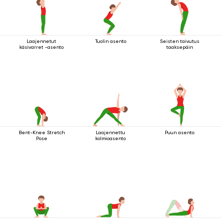
Laajennetut
Tuolin asento
Seisten taivutus
käsivarret -asento
taaksepäin
Bent-Knee Stretch
Laajennettu
Puun asento
Pose
kolmioasento