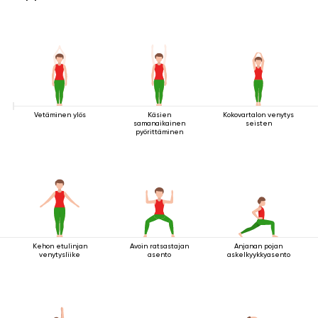
Vetäminen ylös
Käsien
Kokovartalon venytys
samanaikainen
seisten
pyörittäminen
Kehon etulinjan
Avoin ratsastajan
Anjanan pojan
venytysliike
asento
askelkyykkyasento