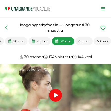
Jooga hyperkyfoosiin — Joogatunti 30
Valmiit oppitunnit
Takaisin
minuuttia
n
20 min
25 min
30 min
45 min
60 min
30 asanaa
1346 pistettä
144 kcal
Harjoittele videolla ·
30 min