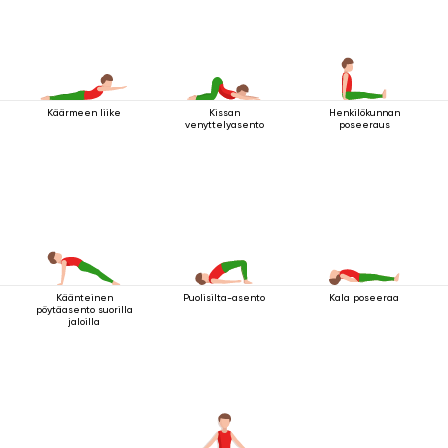
Käärmeen liike
Kissan
Henkilökunnan
venyttelyasento
poseeraus
Käänteinen
Puolisilta-asento
Kala poseeraa
pöytäasento suorilla
jaloilla