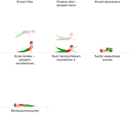
Kissan liike
Vinyasa alas-
Kissan poseeraus
ylöspäin koira
Puoli heinäsirkkojen
Tuulta vapauttava
Kriya-lankku –
asentoliike 2
asento
ylöspäin
suuntautuva
koiraharjoitus
Rentoutumisasento