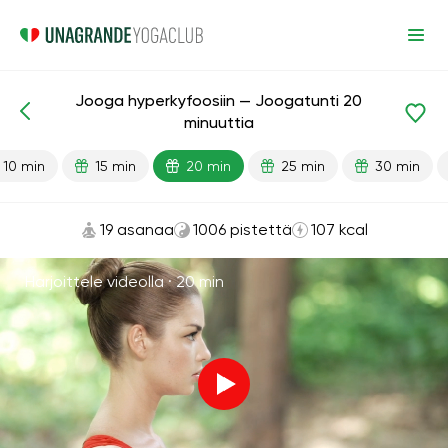
Jooga hyperkyfoosiin — Joogatunti 20
Valmiit oppitunnit
Takaisin
minuuttia
10 min
15 min
20 min
25 min
30 min
19 asanaa
1006 pistettä
107 kcal
Harjoittele videolla ·
20 min