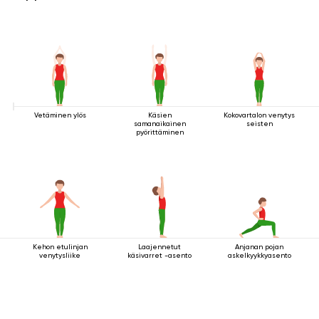
Vetäminen ylös
Käsien
Kokovartalon venytys
samanaikainen
seisten
pyörittäminen
Kehon etulinjan
Laajennetut
Anjanan pojan
venytysliike
käsivarret -asento
askelkyykkyasento