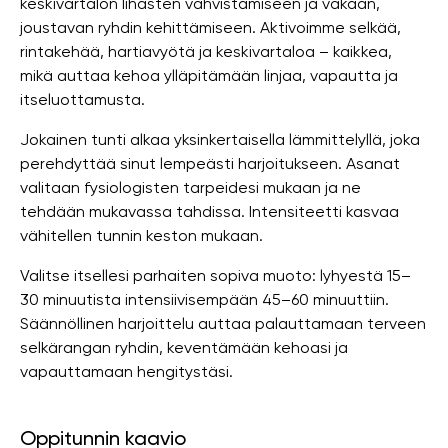
keskivartalon lihasten vahvistamiseen ja vakaan,
joustavan ryhdin kehittämiseen. Aktivoimme selkää,
rintakehää, hartiavyötä ja keskivartaloa – kaikkea,
mikä auttaa kehoa ylläpitämään linjaa, vapautta ja
itseluottamusta.
Jokainen tunti alkaa yksinkertaisella lämmittelyllä, joka
perehdyttää sinut lempeästi harjoitukseen. Asanat
valitaan fysiologisten tarpeidesi mukaan ja ne
tehdään mukavassa tahdissa. Intensiteetti kasvaa
vähitellen tunnin keston mukaan.
Valitse itsellesi parhaiten sopiva muoto: lyhyestä 15–
30 minuutista intensiivisempään 45–60 minuuttiin.
Säännöllinen harjoittelu auttaa palauttamaan terveen
selkärangan ryhdin, keventämään kehoasi ja
vapauttamaan hengitystäsi.
Oppitunnin kaavio