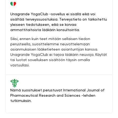
Unagrande YogaClub -sovellus ei sisällä eikä voi
sisältää terveyssuosituksia. Terveystieto on tarkoitettu
yleiseen tiedotukseen, eikä se korvaa
ammattitaitoista lääkärin konsultointia.
Siksi, ennen kuin teet mitään sellaisen tiedon
perusteella, suosittelemme neuvottelemaan
asianmukaisen lääketieteen asiantuntijan kanssa.
Unagrande YogaClub ei tarjoa lääkärin neuvoja. Käytät
tai luotat sovelluksen sisältöön täysin omalla
vastuullasi.
Nämä suositukset perustuvat International Journal of
Pharmaceutical Research and Sciences -lehden
tutkimuksiin.