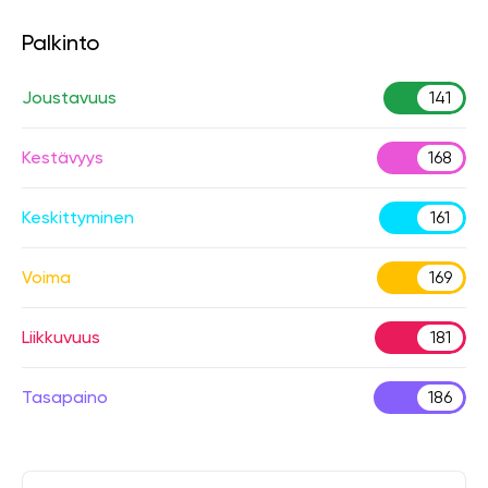
Palkinto
Joustavuus
141
Kestävyys
168
Keskittyminen
161
Voima
169
Liikkuvuus
181
Tasapaino
186