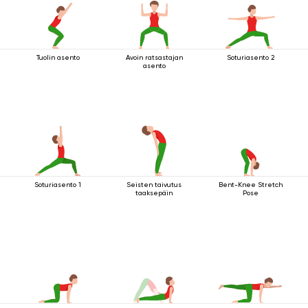
Tuolin asento
Avoin ratsastajan
Soturiasento 2
asento
Soturiasento 1
Seisten taivutus
Bent-Knee Stretch
taaksepäin
Pose