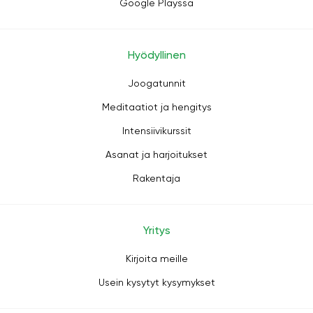
Google Playssa
Hyödyllinen
Joogatunnit
Meditaatiot ja hengitys
Intensiivikurssit
Asanat ja harjoitukset
Rakentaja
Yritys
Kirjoita meille
Usein kysytyt kysymykset