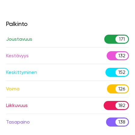
Palkinto
Joustavuus
171
Kestävyys
132
Keskittyminen
152
Voima
126
Liikkuvuus
182
Tasapaino
138