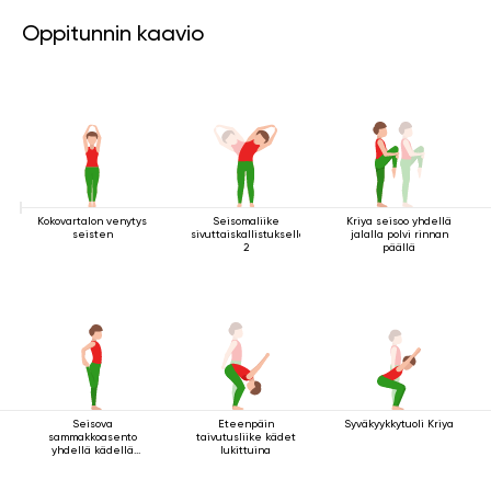
Oppitunnin kaavio
Kokovartalon venytys
Seisomaliike
Kriya seisoo yhdellä
seisten
sivuttaiskallistuksella
jalalla polvi rinnan
2
päällä
Seisova
Eteenpäin
Syväkyykkytuoli Kriya
sammakkoasento
taivutusliike kädet
yhdellä kädellä
lukittuina
jalan tarttumisella