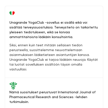
Unagrande YogaClub -sovellus ei sisällä eikä voi
sisältää terveyssuosituksia. Terveystieto on tarkoitettu
yleiseen tiedotukseen, eikä se korvaa
ammattitaitoista lääkärin konsultointia.
Siksi, ennen kuin teet mitään sellaisen tiedon
perusteella, suosittelemme neuvottelemaan
asianmukaisen lääketieteen asiantuntijan kanssa.
Unagrande YogaClub ei tarjoa lääkärin neuvoja. Käytät
tai luotat sovelluksen sisältöön täysin omalla
vastuullasi.
Nämä suositukset perustuvat International Journal of
Pharmaceutical Research and Sciences -lehden
tutkimuksiin.