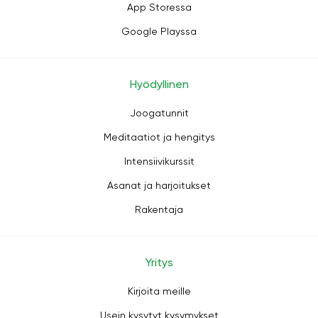
App Storessa
Google Playssa
Hyödyllinen
Joogatunnit
Meditaatiot ja hengitys
Intensiivikurssit
Asanat ja harjoitukset
Rakentaja
Yritys
Kirjoita meille
Usein kysytyt kysymykset