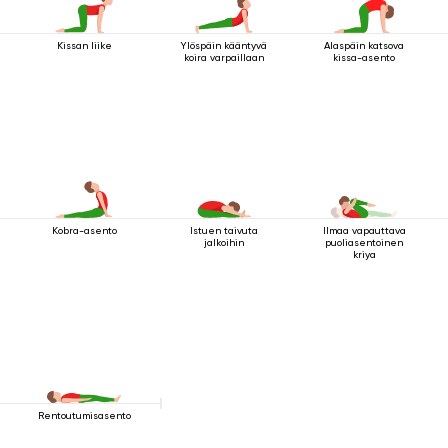
Kissan liike
Ylöspäin kääntyvä
Alaspäin katsova
koira varpaillaan
kissa-asento
Kobra-asento
Istuen taivuta
Ilmaa vapauttava
jalkoihin
puoliasentoinen
kriya
Rentoutumisasento