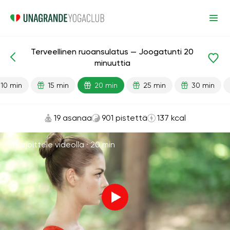
Terveellinen ruoansulatus — Joogatunti 20
Valmiit oppitunnit
Ruoansulatus
minuuttia
10 min
15 min
20 min
25 min
30 min
19 asanaa
901 pistettä
137 kcal
Harjoittele videolla ·
20 min