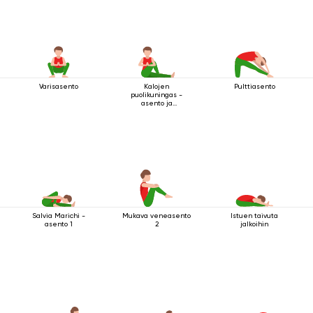
Varisasento
Kalojen
Pulttiasento
puolikuningas -
asento ja
tervehdysmudra
Salvia Marichi -
Mukava veneasento
Istuen taivuta
asento 1
2
jalkoihin