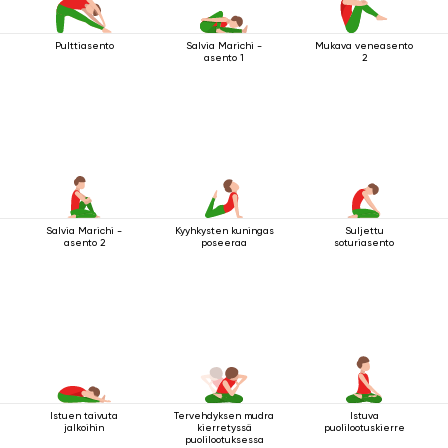
Pulttiasento
Salvia Marichi -
Mukava veneasento
asento 1
2
Salvia Marichi -
Kyyhkysten kuningas
Suljettu
asento 2
poseeraa
soturiasento
Istuen taivuta
Tervehdyksen mudra
Istuva
jalkoihin
kierretyssä
puolilootuskierre
puolilootuksessa