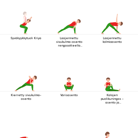
Syväkyykkytuoli Kriya
Laajennettu
Laajennettu
sivukulma-asento
kolmioasento
rengasotteella
polven alapuolelta
Kierretty sivukulma-
Varisasento
Kalojen
asento
puolikuningas -
asento ja
tervehdysmudra