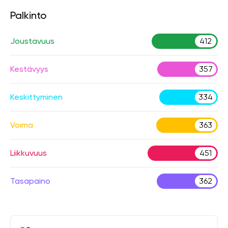
Palkinto
Joustavuus
412
Kestävyys
357
Keskittyminen
334
Voima
363
Liikkuvuus
451
Tasapaino
362