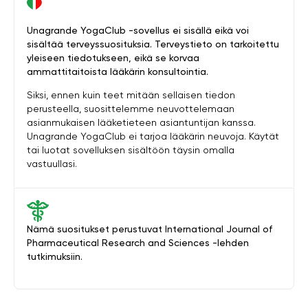
Unagrande YogaClub -sovellus ei sisällä eikä voi
sisältää terveyssuosituksia. Terveystieto on tarkoitettu
yleiseen tiedotukseen, eikä se korvaa
ammattitaitoista lääkärin konsultointia.
Siksi, ennen kuin teet mitään sellaisen tiedon
perusteella, suosittelemme neuvottelemaan
asianmukaisen lääketieteen asiantuntijan kanssa.
Unagrande YogaClub ei tarjoa lääkärin neuvoja. Käytät
tai luotat sovelluksen sisältöön täysin omalla
vastuullasi.
Nämä suositukset perustuvat International Journal of
Pharmaceutical Research and Sciences -lehden
tutkimuksiin.