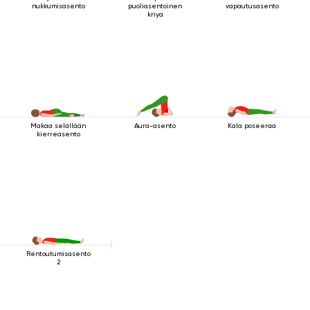
puoliasentoinen
vapautusasento
nukkumisasento
kriya
Makaa selällään
Aura-asento
Kala poseeraa
kierreasento
Rentoutumisasento
2