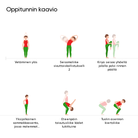
Oppitunnin kaavio
Vetäminen ylös
Seisomaliike
Kriya seisoo yhdellä
sivuttaiskallistuksella
jalalla polvi rinnan
2
päällä
Yksijalkainen
Eteenpäin
Tuolin asennon
sammakkoasento,
taivutusliike kädet
kiertoliike
jossa molemmat
lukittuina
kädet pitävät kiinni
jalasta