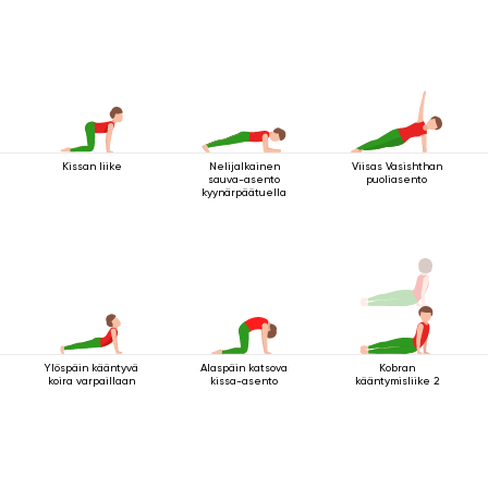
Kissan liike
Nelijalkainen
Viisas Vasishthan
sauva-asento
puoliasento
kyynärpäätuella
Ylöspäin kääntyvä
Alaspäin katsova
Kobran
koira varpaillaan
kissa-asento
kääntymisliike 2