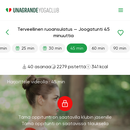
Terveellinen ruoansulatus — Joogatunti 45
Valmiit oppitunnit
Ruoansulatus
minuuttia
 min
25 min
30 min
45 min
60 min
90 min
40 asanaa
2279 pistettä
341 kcal
Harjoittele videolla ·
45 min
Tämä oppitunti on saatavilla klubin jäsenille
Tämä oppitunti on saatavissa tilauksella