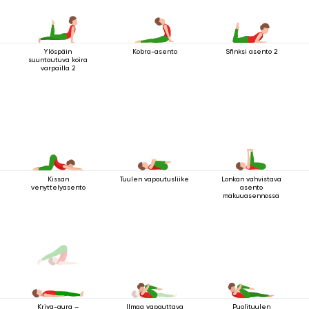
Ylöspäin
Kobra-asento
Sfinksi asento 2
suuntautuva koira
varpailla 2
Kissan
Tuulen vapautusliike
Lonkan vahvistava
venyttelyasento
asento
makuuasennossa
Ilmaa vapauttava
Puolituulen
Kriya-aura –