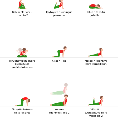
Salvia Marichi -
Kyyhkysten kuningas
Istuen taivuta
asento 2
poseeraa
jalkoihin
Tervehdyksen mudra
Kissan liike
Ylöspäin kääntyvä
kierretyssä
koira varpaillaan
puolilootuksessa
Alaspäin katsova
Kobran
Ylöspäin
kissa-asento
kääntymisliike 2
suuntautuva koira
varpailla 2