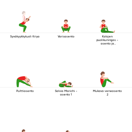
Syväkyykkytuoli Kriya
Varisasento
Kalojen
puolikuningas -
asento ja
tervehdysmudra
Pulttiasento
Salvia Marichi -
Mukava veneasento
asento 1
2