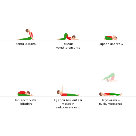
Kobra-asento
Kissan
Lapsen asento 3
venyttelyasento
Istuen taivuta
Ojenna käsivartesi
Kriya-aura –
jalkoihin
ylöspäin
nukkumisasento
makuuasennosta