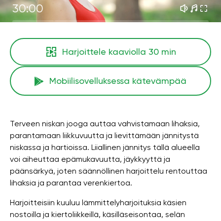
30:00
Harjoittele kaaviolla
30 min
Mobiilisovelluksessa kätevämpää
Terveen niskan jooga auttaa vahvistamaan lihaksia,
parantamaan liikkuvuutta ja lievittämään jännitystä
niskassa ja hartioissa. Liiallinen jännitys tällä alueella
voi aiheuttaa epämukavuutta, jäykkyyttä ja
päänsärkyä, joten säännöllinen harjoittelu rentouttaa
lihaksia ja parantaa verenkiertoa.
Harjoitteisiin kuuluu lämmittelyharjoituksia käsien
nostoilla ja kiertoliikkeillä, käsilläseisontaa, selän