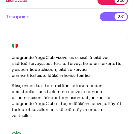
Liikkuvuus
268
Tasapaino
231
Unagrande YogaClub -sovellus ei sisällä eikä voi
sisältää terveyssuosituksia. Terveystieto on tarkoitettu
yleiseen tiedotukseen, eikä se korvaa
ammattitaitoista lääkärin konsultointia.
Siksi, ennen kuin teet mitään sellaisen tiedon
perusteella, suosittelemme neuvottelemaan
asianmukaisen lääketieteen asiantuntijan kanssa.
Unagrande YogaClub ei tarjoa lääkärin neuvoja. Käytät
tai luotat sovelluksen sisältöön täysin omalla
vastuullasi.