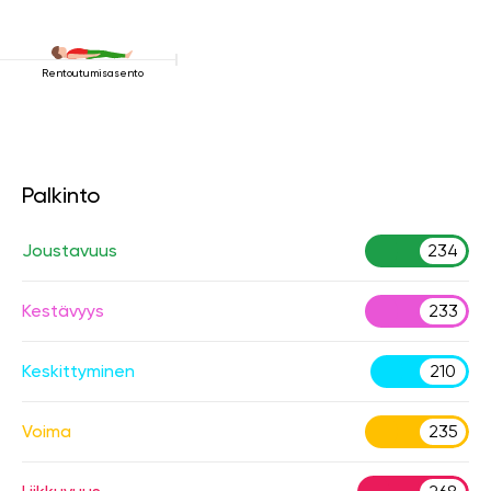
Rentoutumisasento
Palkinto
Joustavuus
234
Kestävyys
233
Keskittyminen
210
Voima
235