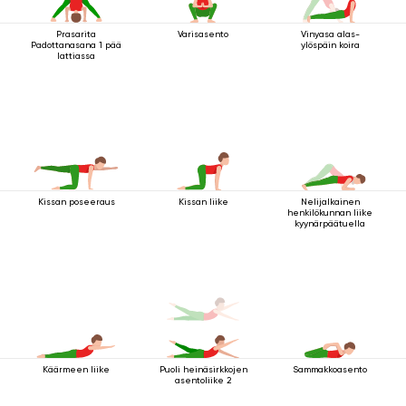
Prasarita
Varisasento
Vinyasa alas-
Padottanasana 1 pää
ylöspäin koira
lattiassa
Kissan poseeraus
Kissan liike
Nelijalkainen
henkilökunnan liike
kyynärpäätuella
Käärmeen liike
Puoli heinäsirkkojen
Sammakkoasento
asentoliike 2