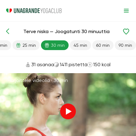
Terve niska — Joogatunti 30 minuuttia
Valmiit oppitunnit
Pää
Kaula
 min
25 min
30 min
45 min
60 min
90 min
31 asanaa
1411 pistettä
150 kcal
Harjoittele videolla ·
30 min