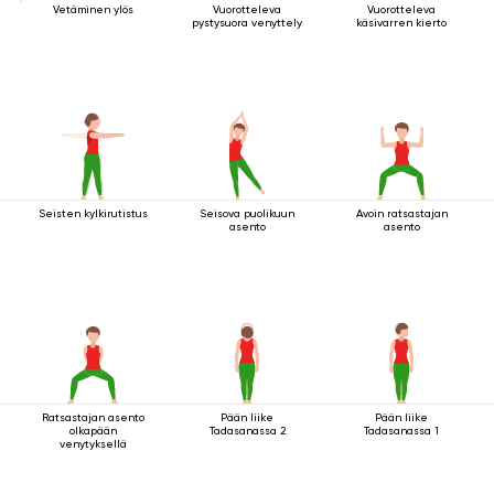
Vetäminen ylös
Vuorotteleva
Vuorotteleva
pystysuora venyttely
käsivarren kierto
Seisten kylkirutistus
Seisova puolikuun
Avoin ratsastajan
asento
asento
Ratsastajan asento
Pään liike
Pään liike
olkapään
Tadasanassa 2
Tadasanassa 1
venytyksellä