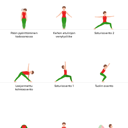
Pään pyörittäminen
Kehon etulinjan
Soturiasento 2
tadasanassa
venytysliike
Laajennettu
Soturiasento 1
Tuolin asento
kolmioasento