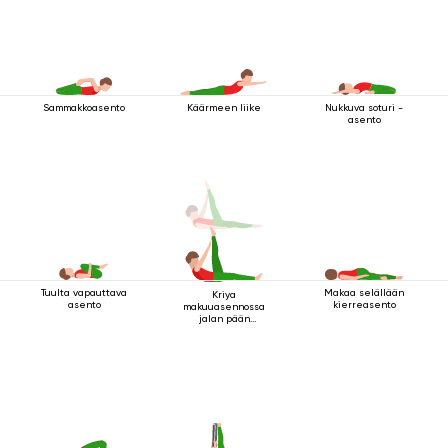
Sammakkoasento
Käärmeen liike
Nukkuva soturi -
asento
Tuulta vapauttava
Makaa selällään
Kriya
asento
kierreasento
makuuasennossa
jalan pään
yläpuolella 2