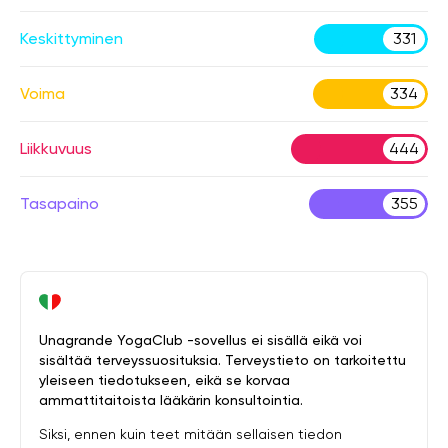
Keskittyminen
331
Voima
334
Liikkuvuus
444
Tasapaino
355
Unagrande YogaClub -sovellus ei sisällä eikä voi
sisältää terveyssuosituksia. Terveystieto on tarkoitettu
yleiseen tiedotukseen, eikä se korvaa
ammattitaitoista lääkärin konsultointia.
Siksi, ennen kuin teet mitään sellaisen tiedon