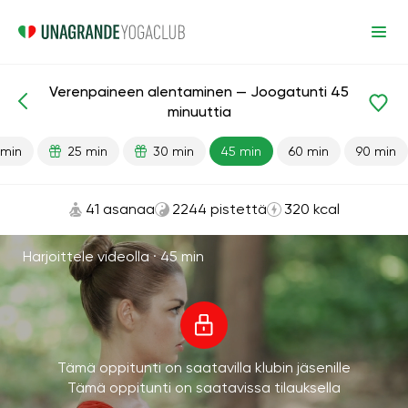
Verenpaineen alentaminen — Joogatunti 45
Valmiit oppitunnit
Paine
minuuttia
 min
25 min
30 min
45 min
60 min
90 min
41 asanaa
2244 pistettä
320 kcal
Harjoittele videolla ·
45 min
Tämä oppitunti on saatavilla klubin jäsenille
Tämä oppitunti on saatavissa tilauksella