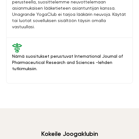
perusteella, suosittelemme neuvottelemaan
asianmukaisen lääketieteen asiantuntijan kanssa.
Unagrande YogaClub ei tarjoa lääkärin neuvoja. Käytät
tai luotat sovelluksen sisältöön täysin omalla
vastuullasi.
Nämä suositukset perustuvat International Journal of
Pharmaceutical Research and Sciences -lehden
tutkimuksiin.
Kokeile Joogaklubin