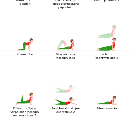
Istuen taivuta
Timanttiasento
Kissan poseeraus
jalkoihin
kädet ojennettuina
yläpuolella
Kissan liike
Vinyasa alas-
Kobran
ylöspäin koira
kääntymisliike 2
Koiran ulkoilutus
Puoli heinäsirkkojen
Sfinksi-asento
varpaillaan ylöspäin
asentoliike 2
menosuuntaan 2