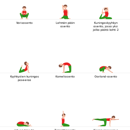
Varisasento
Lehmän pään
Kuningaskyyhkyn
asento
asento, jossa yksi
jalka päätä kohti 2
Kyyhkysten kuningas
Kameliasento
Garland-asento
poseeraa