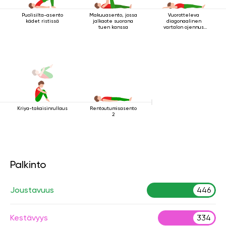
Puolisilta-asento
Makuuasento, jossa
Vuorotteleva
kädet ristissä
jalkaote suorana
diagonaalinen
tuen kanssa
vartalon ojennus
makuuasennossa
Kriya-takaisinrullaus
Rentoutumisasento
2
Palkinto
Joustavuus
446
Kestävyys
334