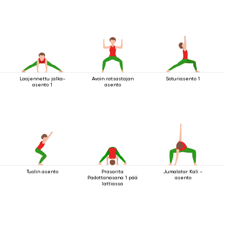
Laajennettu jalka-
Avoin ratsastajan
Soturiasento 1
asento 1
asento
Tuolin asento
Prasarita
Jumalatar Kali -
Padottanasana 1 pää
asento
lattiassa