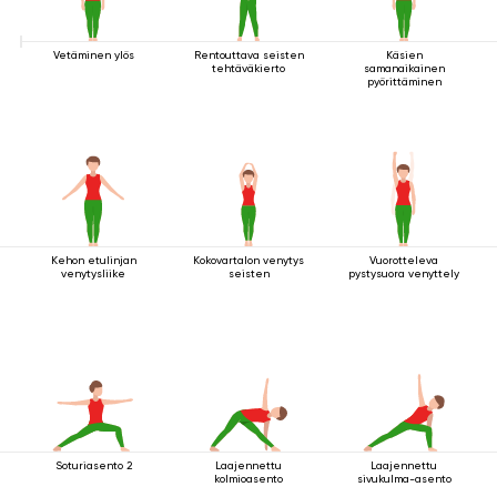
Vetäminen ylös
Rentouttava seisten
Käsien
tehtäväkierto
samanaikainen
pyörittäminen
Kehon etulinjan
Kokovartalon venytys
Vuorotteleva
venytysliike
seisten
pystysuora venyttely
Soturiasento 2
Laajennettu
Laajennettu
kolmioasento
sivukulma-asento