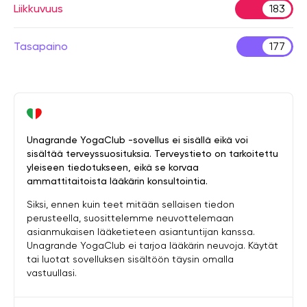
Liikkuvuus
183
Tasapaino
177
Unagrande YogaClub -sovellus ei sisällä eikä voi
sisältää terveyssuosituksia. Terveystieto on tarkoitettu
yleiseen tiedotukseen, eikä se korvaa
ammattitaitoista lääkärin konsultointia.
Siksi, ennen kuin teet mitään sellaisen tiedon
perusteella, suosittelemme neuvottelemaan
asianmukaisen lääketieteen asiantuntijan kanssa.
Unagrande YogaClub ei tarjoa lääkärin neuvoja. Käytät
tai luotat sovelluksen sisältöön täysin omalla
vastuullasi.