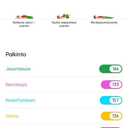
Nukkuva soturi -
Tuulta vapauttava
Rentoutumisasento
asento
asento
Palkinto
Joustavuus
166
Kestävyys
133
Keskittyminen
157
Voima
136