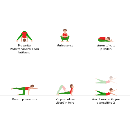
Prasarita
Varisasento
Istuen taivuta
Padottanasana 1 pää
jalkoihin
lattiassa
Kissan poseeraus
Vinyasa alas-
Puoli heinäsirkkojen
ylöspäin koira
asentoliike 2