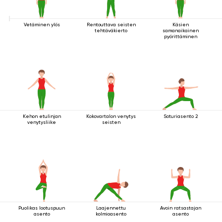
Vetäminen ylös
Rentouttava seisten
Käsien
tehtäväkierto
samanaikainen
pyörittäminen
Kehon etulinjan
Kokovartalon venytys
Soturiasento 2
venytysliike
seisten
Puolikas lootuspuun
Laajennettu
Avoin ratsastajan
asento
kolmioasento
asento