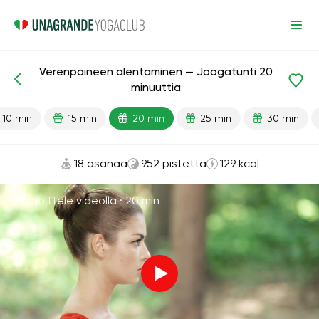
Verenpaineen alentaminen — Joogatunti 20
Valmiit oppitunnit
Paine
minuuttia
10 min
15 min
20 min
25 min
30 min
18 asanaa
952 pistettä
129 kcal
Harjoittele videolla ·
20 min