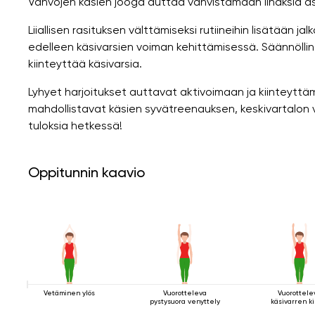
Vahvojen käsien jooga auttaa vahvistamaan lihaksia ase
Liiallisen rasituksen välttämiseksi rutiineihin lisätään j
edelleen käsivarsien voiman kehittämisessä. Säännöllin
kiinteyttää käsivarsia.
Lyhyet harjoitukset auttavat aktivoimaan ja kiinteyttä
mahdollistavat käsien syvätreenauksen, keskivartalon 
tuloksia hetkessä!
Oppitunnin kaavio
Vetäminen ylös
Vuorotteleva
Vuorottele
pystysuora venyttely
käsivarren k