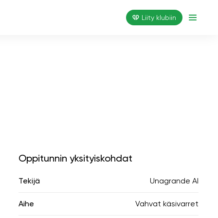
Liity klubiin
Oppitunnin yksityiskohdat
Tekijä
Unagrande AI
Aihe
Vahvat käsivarret