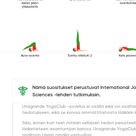
kädet pään
asentoliike
yläpuolella
Aura-asento
Tuettu olkatuki 2
Kala posee
Nämä suositukset perustuvat International J
Sciences -lehden tutkimuksiin.
Unagrande YogaClub -sovellus ei sisällä eikä voi sisältä
tiedotukseen, eikä se korvaa ammattitaitoista lääkärin k
Siksi, ennen kuin teet mitään sellaisen tiedon perust
lääketieteen asiantuntijan kanssa. Unagrande YogaClub e
sisältöön täysin omalla vastuullasi.