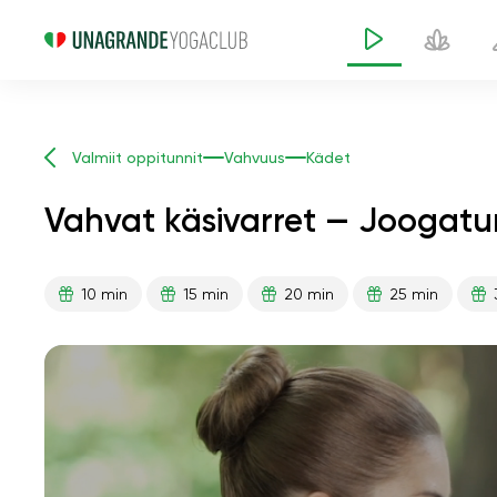
Valmiit oppitunnit
Vahvuus
Kädet
Vahvat käsivarret — Joogatun
10 min
15 min
20 min
25 min