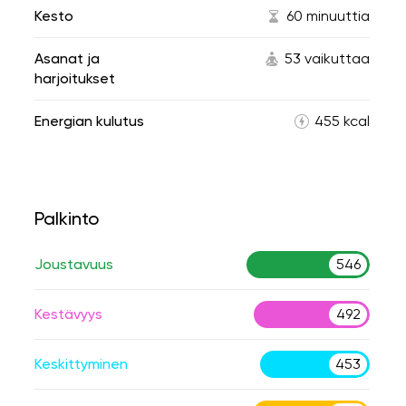
Kesto
60 minuuttia
Asanat ja
53 vaikuttaa
harjoitukset
Energian kulutus
455 kcal
Palkinto
Joustavuus
546
Kestävyys
492
Keskittyminen
453