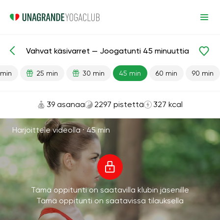
Vahvat käsivarret — Joogatunti 45 minuuttia
Valmiit oppitunnit
Vahvuus
Kädet
 min
25 min
30 min
45 min
60 min
90 min
39 asanaa
2297 pistettä
327 kcal
Harjoittele videolla ·
45 min
Tämä oppitunti on saatavilla klubin jäsenille
Tämä oppitunti on saatavissa tilauksella