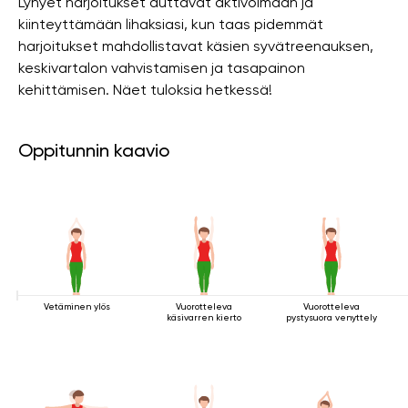
Lyhyet harjoitukset auttavat aktivoimaan ja
kiinteyttämään lihaksiasi, kun taas pidemmät
harjoitukset mahdollistavat käsien syvätreenauksen,
keskivartalon vahvistamisen ja tasapainon
kehittämisen. Näet tuloksia hetkessä!
Oppitunnin kaavio
Vetäminen ylös
Vuorotteleva
Vuorotteleva
käsivarren kierto
pystysuora venyttely