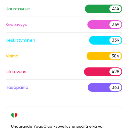
Joustavuus
414
Kestävyys
369
Keskittyminen
339
Voima
384
Liikkuvuus
428
Tasapaino
363
Unagrande YogaClub -sovellus ei sisällä eikä voi