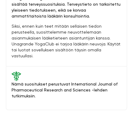
sisältää terveyssuosituksia. Terveystieto on tarkoitettu
yleiseen tiedotukseen, eikä se korvaa
ammattitaitoista lääkärin konsultointia.
Siksi, ennen kuin teet mitään sellaisen tiedon
perusteella, suosittelemme neuvottelemaan
asianmukaisen lääketieteen asiantuntijan kanssa.
Unagrande YogaClub ei tarjoa lääkärin neuvoja. Käytät
tai luotat sovelluksen sisältöön täysin omalla
vastuullasi.
Nämä suositukset perustuvat International Journal of
Pharmaceutical Research and Sciences -lehden
tutkimuksiin.