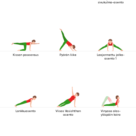
sivukulma-asento
Kissan poseeraus
Pyörän liike
Laajennettu jalka-
asento 1
Lankkuasento
Viisas Vasishthan
Vinyasa alas-
asento
ylöspäin koira