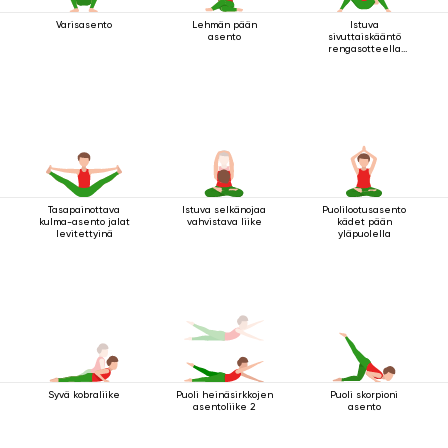
Varisasento
Lehmän pään
Istuva
asento
sivuttaiskääntö
rengasotteella
polven alla
Tasapainottava
Istuva selkänojaa
Puolilootusasento
kulma-asento jalat
vahvistava liike
kädet pään
levitettyinä
yläpuolella
Syvä kobraliike
Puoli heinäsirkkojen
Puoli skorpioni
asentoliike 2
asento