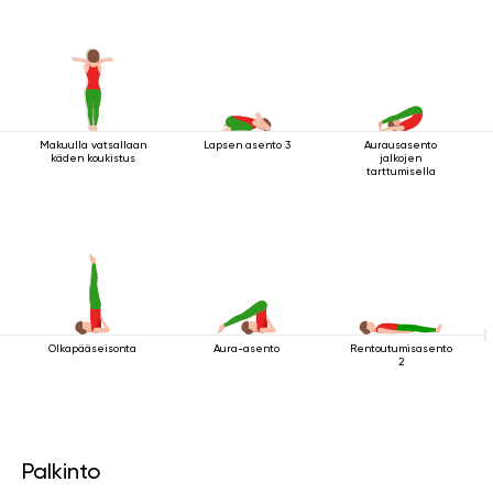
Makuulla vatsallaan
Lapsen asento 3
Aurausasento
käden koukistus
jalkojen
tarttumisella
Olkapääseisonta
Aura-asento
Rentoutumisasento
2
Palkinto