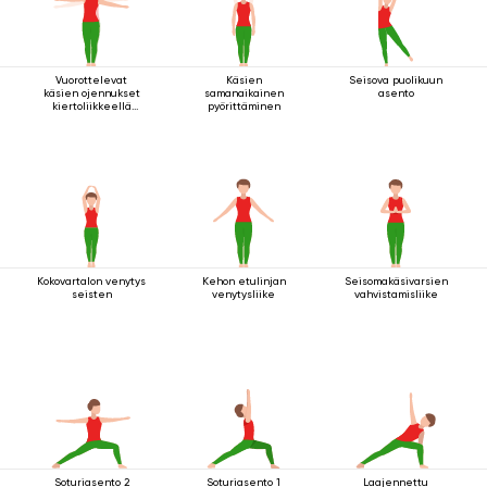
Vuorottelevat
Käsien
Seisova puolikuun
käsien ojennukset
samanaikainen
asento
kiertoliikkeellä
pyörittäminen
seisten
Kokovartalon venytys
Kehon etulinjan
Seisomakäsivarsien
seisten
venytysliike
vahvistamisliike
Soturiasento 2
Soturiasento 1
Laajennettu