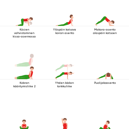
Käsien
Ylöspäin katsova
Makara-asento
vahvistaminen
koiran asento
alaspäin katsoen
kissa-asennossa
Kobran
Yhden käden
Puolijakoasento
kääntymisliike 2
lankkuliike