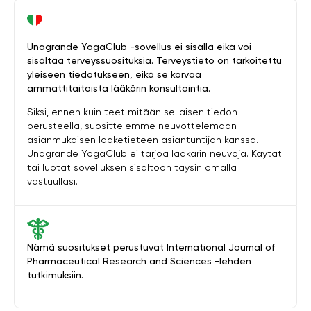
Unagrande YogaClub -sovellus ei sisällä eikä voi
sisältää terveyssuosituksia. Terveystieto on tarkoitettu
yleiseen tiedotukseen, eikä se korvaa
ammattitaitoista lääkärin konsultointia.
Siksi, ennen kuin teet mitään sellaisen tiedon
perusteella, suosittelemme neuvottelemaan
asianmukaisen lääketieteen asiantuntijan kanssa.
Unagrande YogaClub ei tarjoa lääkärin neuvoja. Käytät
tai luotat sovelluksen sisältöön täysin omalla
vastuullasi.
Nämä suositukset perustuvat International Journal of
Pharmaceutical Research and Sciences -lehden
tutkimuksiin.