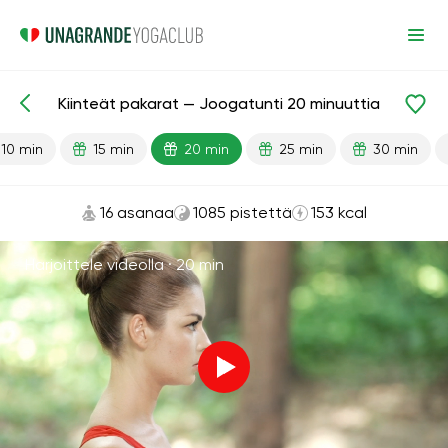
Kiinteät pakarat — Joogatunti 20 minuuttia
Valmiit oppitunnit
Pakarat
10 min
15 min
20 min
25 min
30 min
16 asanaa
1085 pistettä
153 kcal
Harjoittele videolla ·
20 min