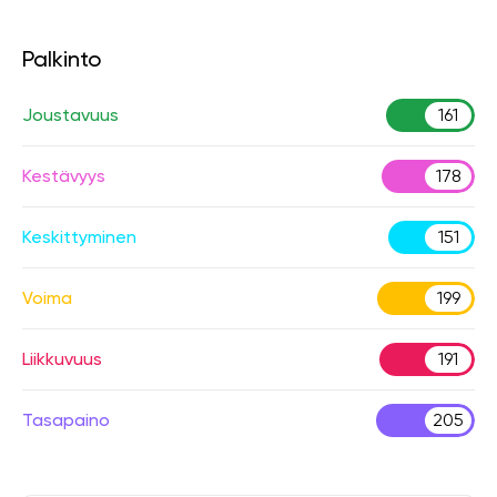
Palkinto
Joustavuus
161
Kestävyys
178
Keskittyminen
151
Voima
199
Liikkuvuus
191
Tasapaino
205