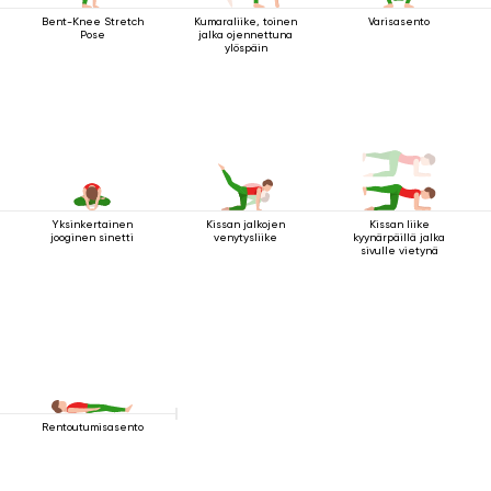
Bent-Knee Stretch
Kumaraliike, toinen
Varisasento
Pose
jalka ojennettuna
ylöspäin
Yksinkertainen
Kissan jalkojen
Kissan liike
jooginen sinetti
venytysliike
kyynärpäillä jalka
sivulle vietynä
Rentoutumisasento