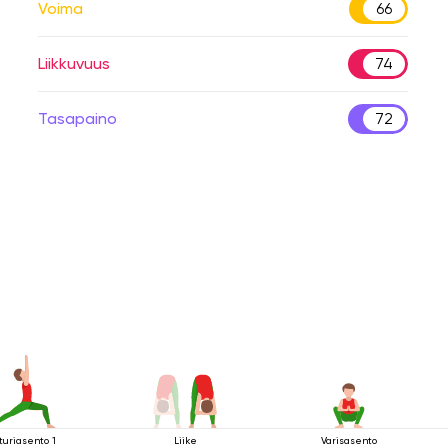
Voima
66
Liikkuvuus
74
Tasapaino
72
turiasento 1
Liike
Varisasento