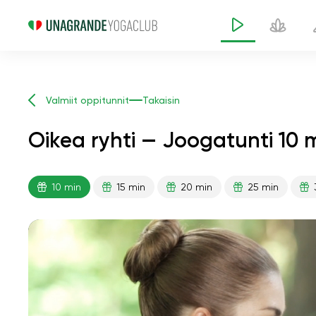
Valmiit oppitunnit
Takaisin
Oikea ryhti — Joogatunti 10 
10 min
15 min
20 min
25 min