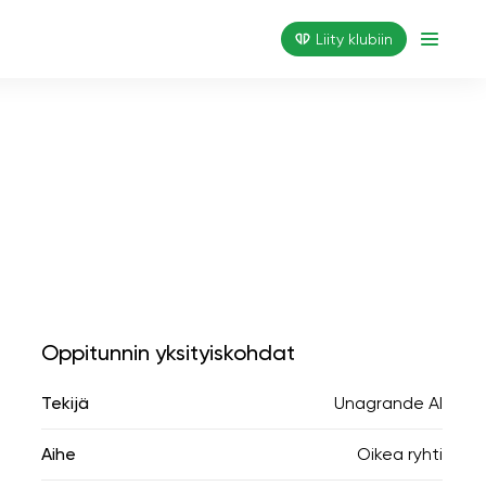
Liity klubiin
Oppitunnin yksityiskohdat
Tekijä
Unagrande AI
Aihe
Oikea ryhti