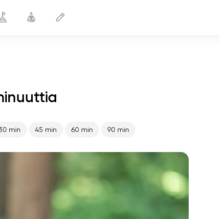
minuuttia
Oikea ryhti
10 min
30 min
45 min
60 min
90 min
sielun lento
01:44
sisäinen rauha
01:27