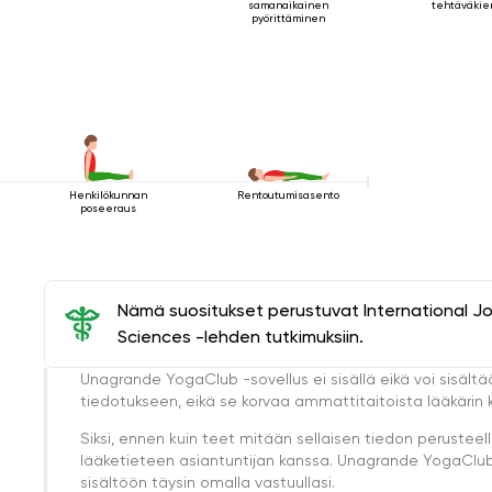
samanaikainen
tehtäväkie
pyörittäminen
Henkilökunnan
Rentoutumisasento
poseeraus
Nämä suositukset perustuvat International J
Sciences -lehden tutkimuksiin.
Unagrande YogaClub -sovellus ei sisällä eikä voi sisältä
tiedotukseen, eikä se korvaa ammattitaitoista lääkärin k
Siksi, ennen kuin teet mitään sellaisen tiedon perust
lääketieteen asiantuntijan kanssa. Unagrande YogaClub e
sisältöön täysin omalla vastuullasi.