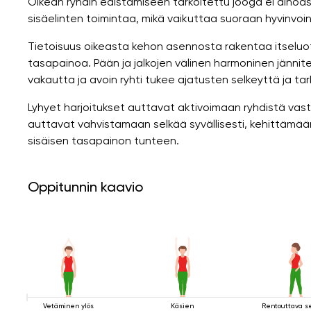
Oikean ryhdin edistämiseen tarkoitettu jooga ei ainoa
sisäelinten toimintaa, mikä vaikuttaa suoraan hyvinvoint
Tietoisuus oikeasta kehon asennosta rakentaa itseluo
tasapainoa. Pään ja jalkojen välinen harmoninen jännit
vakautta ja avoin ryhti tukee ajatusten selkeyttä ja t
Lyhyet harjoitukset auttavat aktivoimaan ryhdistä vast
auttavat vahvistamaan selkää syvällisesti, kehittämä
sisäisen tasapainon tunteen.
Oppitunnin kaavio
Vetäminen ylös
Käsien
Rentouttava s