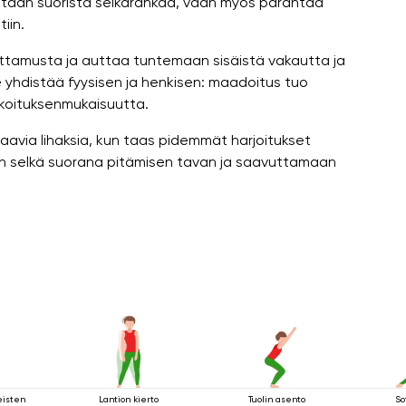
staan ​​suorista selkärankaa, vaan myös parantaa
iin.
ttamusta ja auttaa tuntemaan sisäistä vakautta ja
e yhdistää fyysisen ja henkisen: maadoitus tuo
arkoituksenmukaisuutta.
aavia lihaksia, kun taas pidemmät harjoitukset
än selkä suorana pitämisen tavan ja saavuttamaan
eisten
Lantion kierto
Tuolin asento
So