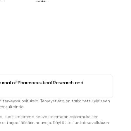
rto
seisten
ournal of Pharmaceutical Research and
ä terveyssuosituksia. Terveystieto on tarkoitettu yleiseen
onsultointia.
eella, suosittelemme neuvottelemaan asianmukaisen
i tarjoa lääkärin neuvoja. Käytät tai luotat sovelluksen