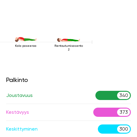
Kala poseeraa
Rentoutumisasento
2
Palkinto
Joustavuus
340
Kestävyys
373
Keskittyminen
300