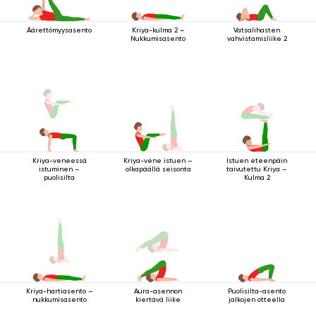
Äärettömyysasento
Vatsalihasten
Kriya-kulma 2 –
vahvistamisliike 2
Nukkumisasento
Kriya-veneessä
Istuen eteenpäin
Kriya-vene istuen –
istuminen –
taivutettu Kriya –
olkapäällä seisonta
puolisilta
Kulma 2
Aura-asennon
Puolisilta-asento
Kriya-hartiasento –
kiertävä liike
jalkojen otteella
nukkumisasento