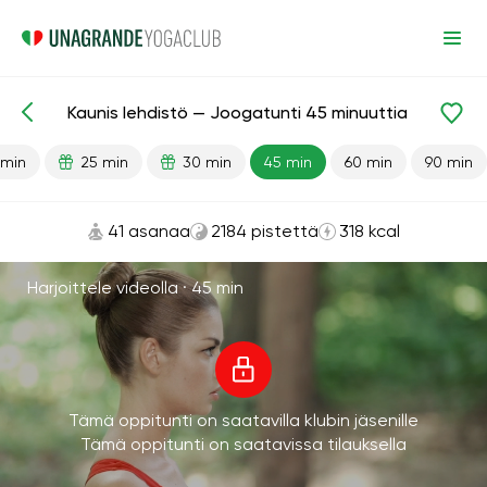
Kaunis lehdistö — Joogatunti 45 minuuttia
Valmiit oppitunnit
Lehdistö
 min
25 min
30 min
45 min
60 min
90 min
41 asanaa
2184 pistettä
318 kcal
Harjoittele videolla ·
45 min
Tämä oppitunti on saatavilla klubin jäsenille
Tämä oppitunti on saatavissa tilauksella