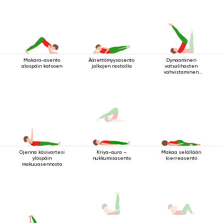
Makara-asento
Äärettömyysasento
Dynaaminen
alaspäin katsoen
jalkojen nostoilla
vatsalihasten
vahvistaminen
makuuasennossa
Ojenna käsivartesi
Makaa selällään
Kriya-aura –
ylöspäin
kierreasento
nukkumisasento
makuuasennosta