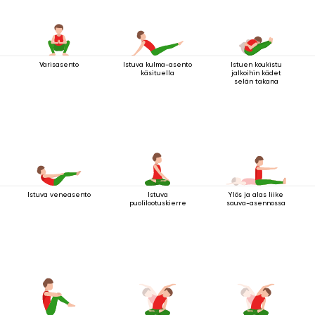
Varisasento
Istuva kulma-asento
Istuen koukistu
käsituella
jalkoihin kädet
selän takana
Istuva veneasento
Istuva
Ylös ja alas liike
puolilootuskierre
sauva-asennossa