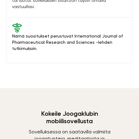
tai luotat sovelluksen sisältöön täysin omalla
vastuullasi.
Nämä suositukset perustuvat International Journal of
Pharmaceutical Research and Sciences -lehden
tutkimuksiin.
Kokeile Joogaklubin
mobiilisovellusta
Sovelluksessa on saatavilla valmiita
joogatunteja, meditaatioita ja