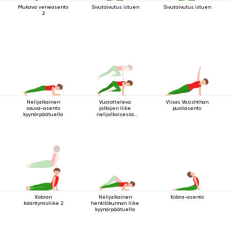
Mukava veneasento
Sivutaivutus istuen
Sivutaivutus istuen
2
Nelijalkainen
Vuorotteleva
Viisas Vasishthan
sauva-asento
jalkojen liike
puoliasento
kyynärpäätuella
nelijalkaisessa
sauva-asennossa
Kobran
Nelijalkainen
Kobra-asento
kääntymisliike 2
henkilökunnan liike
kyynärpäätuella