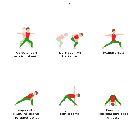
2
Kieroutuneen
Tuolin asennon
Soturiasento 2
soturin liikkeet 2
kiertoliike
Laajennettu
Laajennettu
Prasarita
sivukulma-asento
kolmioasento
Padottanasana 1 pää
rengasotteella
lattiassa
polven alapuolelta