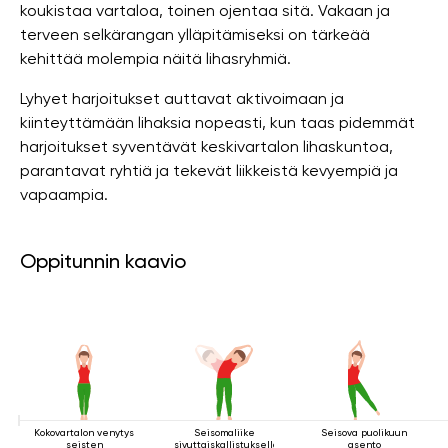
koukistaa vartaloa, toinen ojentaa sitä. Vakaan ja
terveen selkärangan ylläpitämiseksi on tärkeää
kehittää molempia näitä lihasryhmiä.
Lyhyet harjoitukset auttavat aktivoimaan ja
kiinteyttämään lihaksia nopeasti, kun taas pidemmät
harjoitukset syventävät keskivartalon lihaskuntoa,
parantavat ryhtiä ja tekevät liikkeistä kevyempiä ja
vapaampia.
Oppitunnin kaavio
Kokovartalon venytys
Seisomaliike
Seisova puolikuun
seisten
sivuttaiskallistuksella
asento