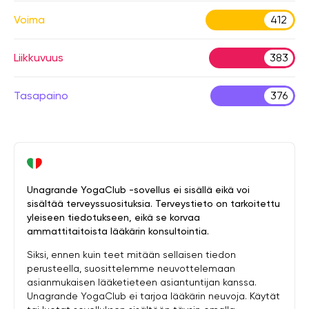
Voima
412
Liikkuvuus
383
Tasapaino
376
Unagrande YogaClub -sovellus ei sisällä eikä voi
sisältää terveyssuosituksia. Terveystieto on tarkoitettu
yleiseen tiedotukseen, eikä se korvaa
ammattitaitoista lääkärin konsultointia.
Siksi, ennen kuin teet mitään sellaisen tiedon
perusteella, suosittelemme neuvottelemaan
asianmukaisen lääketieteen asiantuntijan kanssa.
Unagrande YogaClub ei tarjoa lääkärin neuvoja. Käytät