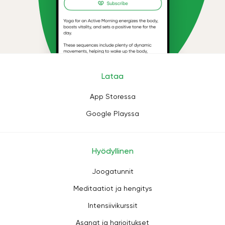
Lataa
App Storessa
Google Playssa
Hyödyllinen
Joogatunnit
Meditaatiot ja hengitys
Intensiivikurssit
Asanat ja harjoitukset