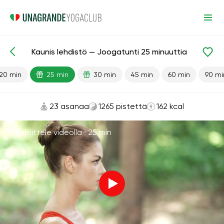
Kaunis lehdistö — Joogatunti 25 minuuttia
Valmiit oppitunnit
Lehdistö
20 min
25 min
30 min
45 min
60 min
90 mi
23 asanaa
1265 pistettä
162 kcal
Harjoittele videolla ·
25 min