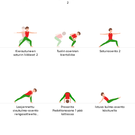
2
Kieroutuneen
Tuolin asennon
Soturiasento 2
soturin liikkeet 2
kiertoliike
Laajennettu
Prasarita
Istuva kulma-asento
sivukulma-asento
Padottanasana 1 pää
käsituella
rengasotteella
lattiassa
polven alapuolelta