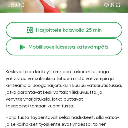
25:00
Harjoittele kaaviolla
25 min
Mobiilisovelluksessa kätevämpää
Keskivartalon kiinteyttämiseen tarkoitettu jooga
vahvistaa vatsalihaksia tehden niistä vahvempia ja
kiinteämpiä. Joogaharjoituksiin kuuluu vatsarutistuksia,
jotka parantavat keskivartalon liikkuvuutta, ja
venyttelyharjoituksia, jotka auttavat
tasapainottamaan kuormitusta.
Harjoitusta täydentävät selkälihasliikkeet, sillä vatsa-
ja selkälihakset työskentelevät yhdessä: toinen