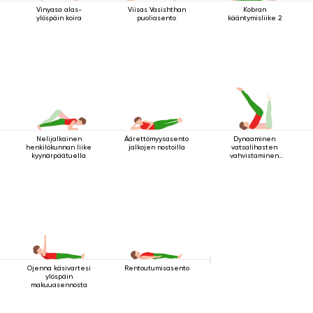
Vinyasa alas-
Viisas Vasishthan
Kobran
ylöspäin koira
puoliasento
kääntymisliike 2
Nelijalkainen
Äärettömyysasento
Dynaaminen
henkilökunnan liike
jalkojen nostoilla
vatsalihasten
kyynärpäätuella
vahvistaminen
makuuasennossa
Ojenna käsivartesi
Rentoutumisasento
ylöspäin
makuuasennosta