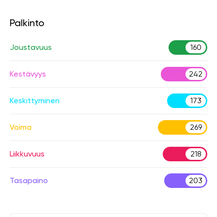
Palkinto
Joustavuus
160
Kestävyys
242
Keskittyminen
173
Voima
269
Liikkuvuus
218
Tasapaino
203