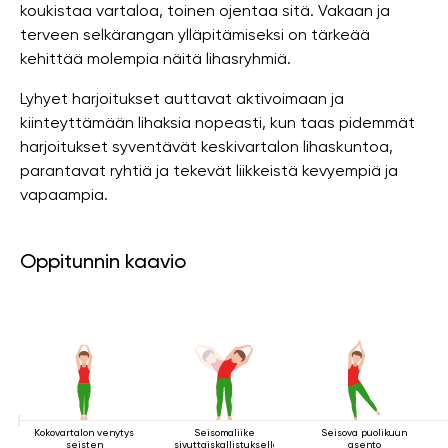
koukistaa vartaloa, toinen ojentaa sitä. Vakaan ja
terveen selkärangan ylläpitämiseksi on tärkeää
kehittää molempia näitä lihasryhmiä.
Lyhyet harjoitukset auttavat aktivoimaan ja
kiinteyttämään lihaksia nopeasti, kun taas pidemmät
harjoitukset syventävät keskivartalon lihaskuntoa,
parantavat ryhtiä ja tekevät liikkeistä kevyempiä ja
vapaampia.
Oppitunnin kaavio
Kokovartalon venytys
Seisomaliike
Seisova puolikuun
seisten
sivuttaiskallistuksella
asento