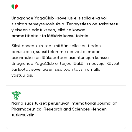
Unagrande YogaClub -sovellus ei sisällä eikä voi
sisältää terveyssuosituksia. Terveystieto on tarkoitettu
yleiseen tiedotukseen, eikä se korvaa
ammattitaitoista lääkärin konsultointia.
Siksi, ennen kuin teet mitään sellaisen tiedon
perusteella, suosittelemme neuvottelemaan
asianmukaisen lääketieteen asiantuntijan kanssa.
Unagrande YogaClub ei tarjoa lääkärin neuvoja. Käytät
tai luotat sovelluksen sisältöön täysin omalla
vastuullasi.
Nämä suositukset perustuvat International Journal of
Pharmaceutical Research and Sciences -lehden
tutkimuksiin.