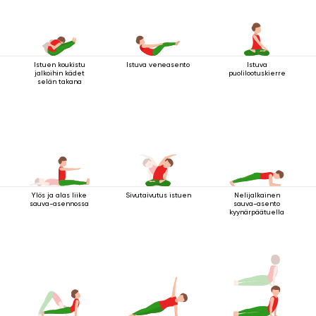
Istuen koukistu
Istuva veneasento
Istuva
jalkoihin kädet
puolilootuskierre
selän takana
Ylös ja alas liike
Sivutaivutus istuen
Nelijalkainen
sauva-asennossa
sauva-asento
kyynärpäätuella