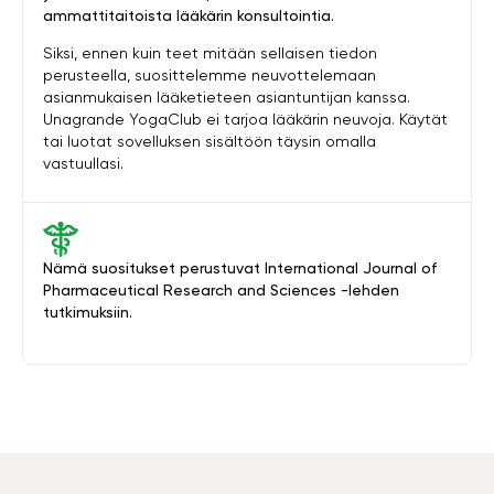
ammattitaitoista lääkärin konsultointia.
Siksi, ennen kuin teet mitään sellaisen tiedon
perusteella, suosittelemme neuvottelemaan
asianmukaisen lääketieteen asiantuntijan kanssa.
Unagrande YogaClub ei tarjoa lääkärin neuvoja. Käytät
tai luotat sovelluksen sisältöön täysin omalla
vastuullasi.
Nämä suositukset perustuvat International Journal of
Pharmaceutical Research and Sciences -lehden
tutkimuksiin.