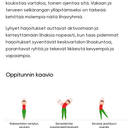
koukistaa vartaloa, toinen ojentaa sitä. Vakaan ja
terveen selkärangan ylläpitämiseksi on tärkeää
kehittää molempia näitä lihasryhmiä.
Lyhyet harjoitukset auttavat aktivoimaan ja
kiinteyttämään lihaksia nopeasti, kun taas pidemmät
harjoitukset syventävät keskivartalon lihaskuntoa,
parantavat ryhtiä ja tekevät liikkeistä kevyempiä ja
vapaampia.
Oppitunnin kaavio
Kokovartalon venytys
Seisomaliike
Seisova puolikuun
seisten
sivuttaiskallistuksella
asento