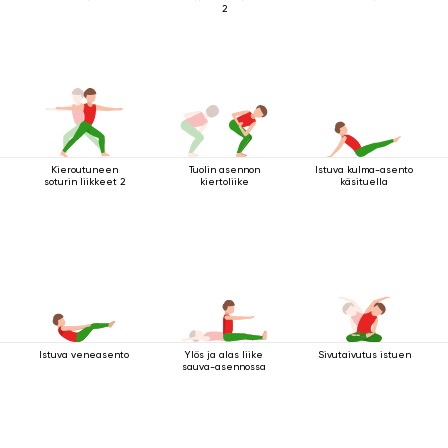
2
Kieroutuneen
Tuolin asennon
Istuva kulma-asento
soturin liikkeet 2
kiertoliike
käsituella
Istuva veneasento
Ylös ja alas liike
Sivutaivutus istuen
sauva-asennossa