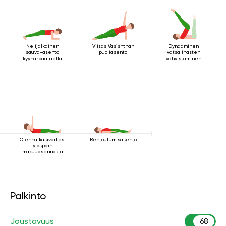
Nelijalkainen
Viisas Vasishthan
Dynaaminen
sauva-asento
puoliasento
vatsalihasten
kyynärpäätuella
vahvistaminen
makuuasennossa
Ojenna käsivartesi
Rentoutumisasento
ylöspäin
makuuasennosta
Palkinto
Joustavuus
68