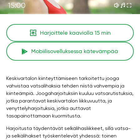
15:00
Harjoittele kaaviolla
15 min
Mobiilisovelluksessa kätevämpää
Keskivartalon kiinteyttämiseen tarkoitettu jooga
vahvistaa vatsalihaksia tehden niistä vahvempia ja
kiinteämpiä. Joogaharjoituksiin kuuluu vatsarutistuksia,
jotka parantavat keskivartalon liikkuvuutta, ja
venyttelyharjoituksia, jotka auttavat
tasapainottamaan kuormitusta.
Harjoitusta täydentävät selkälihasliikkeet, sillä vatsa-
ja selkälihakset työskentelevät yhdessä: toinen