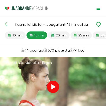
Kaunis lehdistö — Joogatunti 15 minuuttia
Valmiit oppitunnit
Lehdistö
10 min
15 min
20 min
25 min
30 
14 asanaa
670 pistettä
91 kcal
Harjoittele videolla ·
15 min