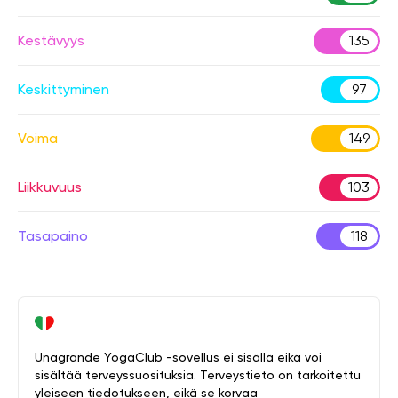
Kestävyys
135
Keskittyminen
97
Voima
149
Liikkuvuus
103
Tasapaino
118
Unagrande YogaClub -sovellus ei sisällä eikä voi
sisältää terveyssuosituksia. Terveystieto on tarkoitettu
yleiseen tiedotukseen, eikä se korvaa